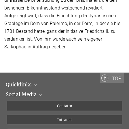
umfassende Untersuchung zu den Grabmälern, die den
bisherigen Erkenntnisstand weitgehend revidiert.
Aufgezeigt wird, dass die Einrichtung der dynastischen
Grablege im Dom von Palermo, in der Form, in der sie bis
1781 Bestand hatte, ganz der Initiative Friedrichs II. zu
verdanken ist. Von ihm wurde auch sein eigener
Sarkophag in Auftrag gegeben.
TOP
Quicklinks
Social Media
Dipartimenti di ricerca
Persone
Facebook
Contatto
Progetti di ricerca A-Z
Instagram
Intranet
Bluesky