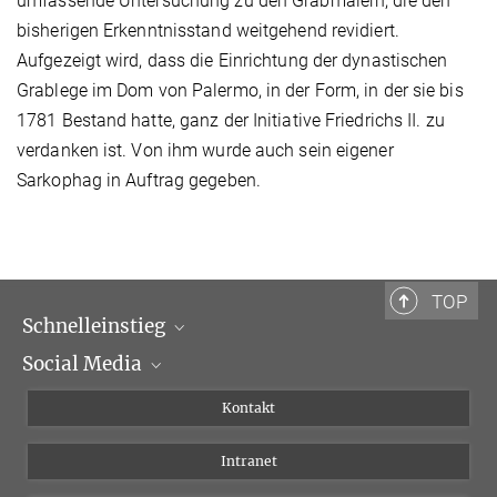
umfassende Untersuchung zu den Grabmälern, die den
bisherigen Erkenntnisstand weitgehend revidiert.
Aufgezeigt wird, dass die Einrichtung der dynastischen
Grablege im Dom von Palermo, in der Form, in der sie bis
1781 Bestand hatte, ganz der Initiative Friedrichs II. zu
verdanken ist. Von ihm wurde auch sein eigener
Sarkophag in Auftrag gegeben.
TOP
Schnelleinstieg
Social Media
Wissenschaftliche Abteilungen
Personen
Facebook
Kontakt
Forschungsprojekte A-Z
Instagram
Intranet
Bluesky