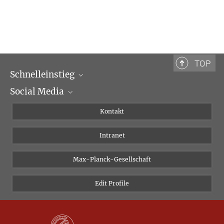
TOP
Schnelleinstieg
Social Media
Wissenschaftliche Abteilungen
Personen
Facebook
Kontakt
Forschungsprojekte A-Z
Instagram
Intranet
Bluesky
Twitter
Max-Planck-Gesellschaft
Vimeo
Edit Profile
Newsletter