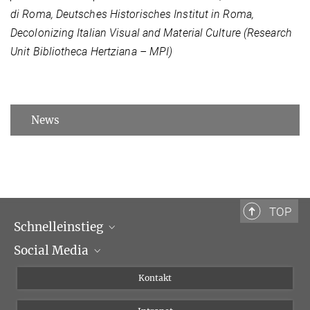
di Roma, Deutsches Historisches Institut in Roma,
Decolonizing Italian Visual and Material Culture (Research
Unit Bibliotheca Hertziana – MPI)
News
TOP
Schnelleinstieg
Social Media
Wissenschaftliche Abteilungen
Personen
Facebook
Kontakt
Forschungsprojekte A-Z
Instagram