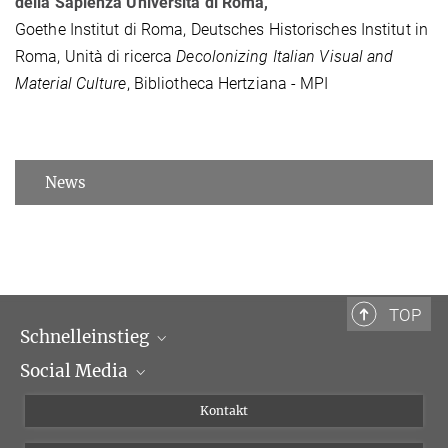
della Sapienza Università di Roma,
Goethe Institut di Roma, Deutsches Historisches Institut in
Roma, Unità di ricerca
Decolonizing Italian Visual and
Material Culture
, Bibliotheca Hertziana -
MPI
News
TOP
Schnelleinstieg
Social Media
Wissenschaftliche Abteilungen
Personen
Facebook
Kontakt
Forschungsprojekte A-Z
Instagram