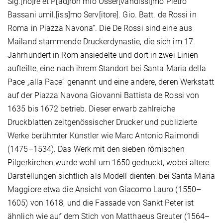
Sig.[no]re et P[ad]ron mio Osser[vandissi]mo Pietro
Bassani umil.[iss]mo Serv[itore]. Gio. Batt. de Rossi in
Roma in Piazza Navona“. Die De Rossi sind eine aus
Mailand stammende Druckerdynastie, die sich im 17.
Jahrhundert in Rom ansiedelte und dort in zwei Linien
aufteilte, eine nach ihrem Standort bei Santa Maria della
Pace „alla Pace“ genannt und eine andere, deren Werkstatt
auf der Piazza Navona Giovanni Battista de Rossi von
1635 bis 1672 betrieb. Dieser erwarb zahlreiche
Druckblatten zeitgenössischer Drucker und publizierte
Werke berühmter Künstler wie Marc Antonio Raimondi
(1475–1534). Das Werk mit den sieben römischen
Pilgerkirchen wurde wohl um 1650 gedruckt, wobei ältere
Darstellungen sichtlich als Modell dienten: bei Santa Maria
Maggiore etwa die Ansicht von Giacomo Lauro (1550–
1605) von 1618, und die Fassade von Sankt Peter ist
ähnlich wie auf dem Stich von Matthaeus Greuter (1564–