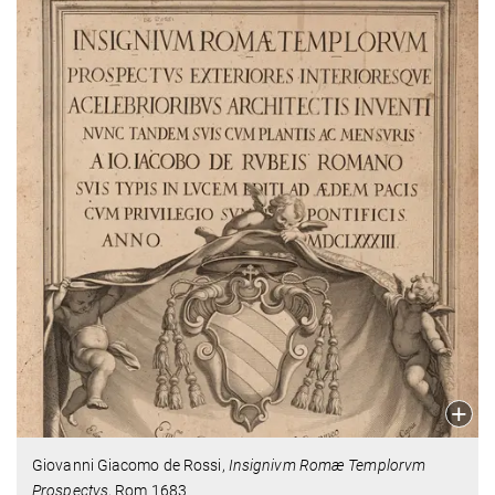
Giovanni Giacomo de Rossi,
Insignivm Romæ Templorvm
Prospectvs
, Rom 1683