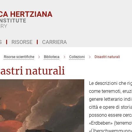
S
RISORSE
CARRIERA
Risorse scientifiche
Biblioteca
Collezioni
Disastri naturali
astri naturali
Le descrizioni che ri
come terremoti, eruz
genere letterario ind
città e opere di stori
possono essere cerca
«Erdbeben» (terremot
«Überschwemmung» (