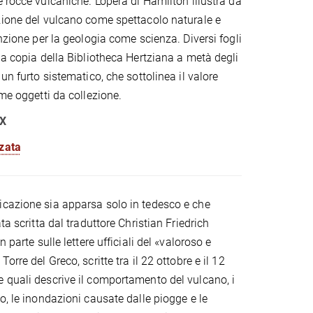
 rocce vulcaniche. L’opera di Hamilton illustra da
zione del vulcano come spettacolo naturale e
enzione per la geologia come scienza. Diversi fogli
la copia della Bibliotheca Hertziana a metà degli
 un furto sistematico, che sottolinea il valore
ome oggetti da collezione.
IX
zzata
icazione sia apparsa solo in tedesco e che
ta scritta dal traduttore Christian Friedrich
n parte sulle lettere ufficiali del «valoroso e
orre del Greco, scritte tra il 22 ottobre e il 12
 quali descrive il comportamento del vulcano, i
o, le inondazioni causate dalle piogge e le