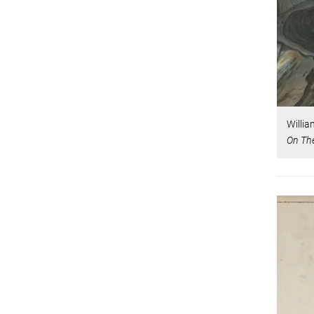
Willi
On The