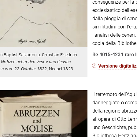
conseguenze per la p
ecclesiastico dell’es
dalla pioggia di cene
similitudini con l’er
l’analisi delle ceneri.
copia della Biblioth
Be 4015-4231 raro 
 Baptist Salvadori u. Christian Friedrich
, Notizen ueber den Vesuv und dessen
Versione digitali
ion vom 22.
October 1822
, Neapel 1823
Il terremoto dell’Aqu
danneggiato o compl
della regione abruzz
all’opera di Otto L
und Geschichte, pubb
Bibliotheca Hertzian