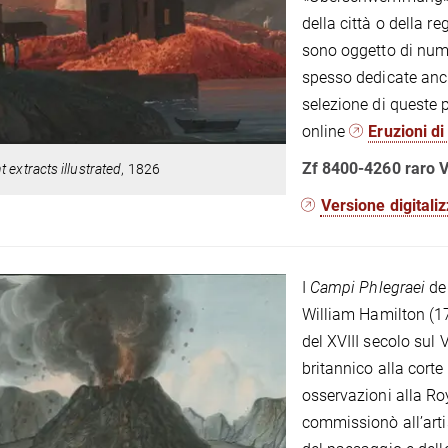
della città o della re
sono oggetto di numer
spesso dedicate anch
selezione di queste 
online
Eruzioni di
Zf 8400-4260 raro 
t extracts illustrated
, 1826
Versione digitali
I
Campi Phlegraei
del
William Hamilton (1
del XVIII secolo sul 
britannico alla corte 
osservazioni alla Roy
commissionò all’art