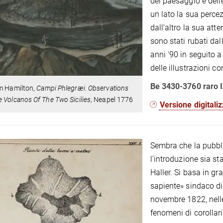
del paesaggio e delle
un lato la sua perce
dall’altro la sua att
sono stati rubati dal
anni '90 in seguito a
delle illustrazioni c
Be 3430-3760 raro 
am Hamilton,
Campi Phlegræi. Observations
 Volcanos Of The Two Sicilies
, Neapel 1776
Versione digitali
Sembra che la pubbl
l’introduzione sia sta
Haller. Si basa in gra
sapiente» sindaco di T
novembre 1822, nelle
fenomeni di corollari