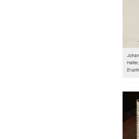
Johann
Haller
Erupt