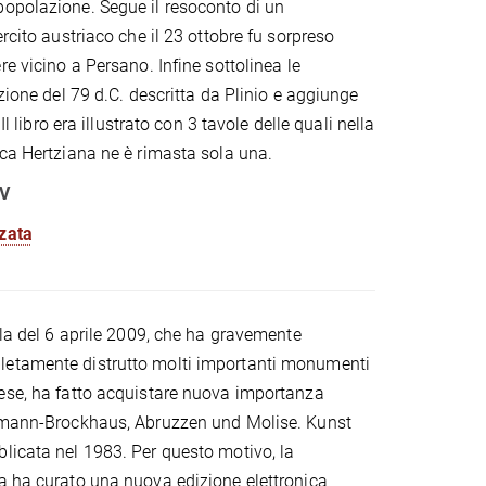
opolazione. Segue il resoconto di un
ercito austriaco che il 23 ottobre fu sorpreso
re vicino a Persano. Infine sottolinea le
uzione del 79 d.C. descritta da Plinio e aggiunge
 Il libro era illustrato con 3 tavole delle quali nella
eca Hertziana ne è rimasta sola una.
IV
zzata
ila del 6 aprile 2009, che ha gravemente
etamente distrutto molti importanti monumenti
ese, ha fatto acquistare nuova importanza
ehmann-Brockhaus, Abruzzen und Molise. Kunst
licata nel 1983. Per questo motivo, la
a ha curato una nuova edizione elettronica