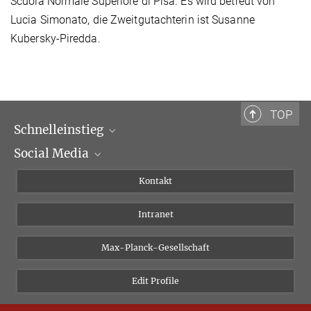
Scuola Normale Superiore di Pisa. Es wird betreut von
Lucia Simonato, die Zweitgutachterin ist Susanne
Kubersky-Piredda.
TOP
Schnelleinstieg
Social Media
Wissenschaftliche Abteilungen
Personen
Facebook
Kontakt
Forschungsprojekte A-Z
Instagram
Intranet
Bluesky
Twitter
Max-Planck-Gesellschaft
Vimeo
Edit Profile
Newsletter