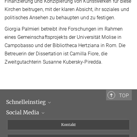
Finanzierung und Konzipierung von Kunstwerken für diese
Kirchen beitrugen, mit der klaren Absicht, ihr soziales und
politisches Ansehen zu behaupten und zu festigen.
Giorgia Palmieri betreibt ihre Forschungen im Rahmen
eines Gemeinschaftsprojekts der Universität Molise in
Campobasso und der Bibliotheca Hertziana in Rom. Die
Betreuerin der Dissertation ist Camilla Fiore, die
Zweitgutachterin Susanne Kubersky-Piredda.
TOP
Schnelleinstieg
Social Media
Wissenschaftliche Abteilungen
Personen
Facebook
Kontakt
Forschungsprojekte A-Z
Instagram