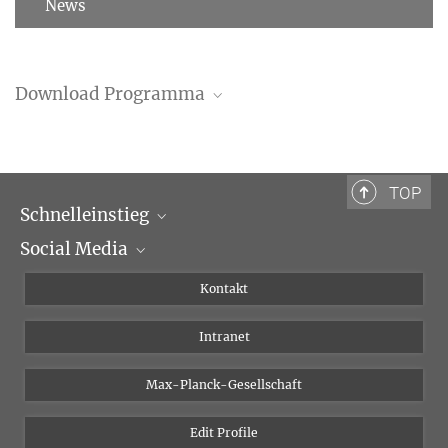
News
Download Programma
Programma (PDF)
TOP
Schnelleinstieg
Social Media
Wissenschaftliche Abteilungen
Personen
Facebook
Kontakt
Forschungsprojekte A-Z
Instagram
Intranet
Bluesky
Twitter
Max-Planck-Gesellschaft
Vimeo
Edit Profile