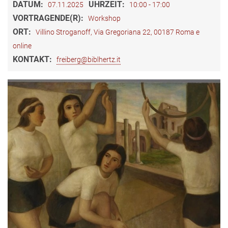
DATUM:
UHRZEIT:
07.11.2025
10:00 - 17:00
VORTRAGENDE(R):
Workshop
ORT:
Villino Stroganoff, Via Gregoriana 22, 00187 Roma e
online
KONTAKT:
freiberg@biblhertz.it