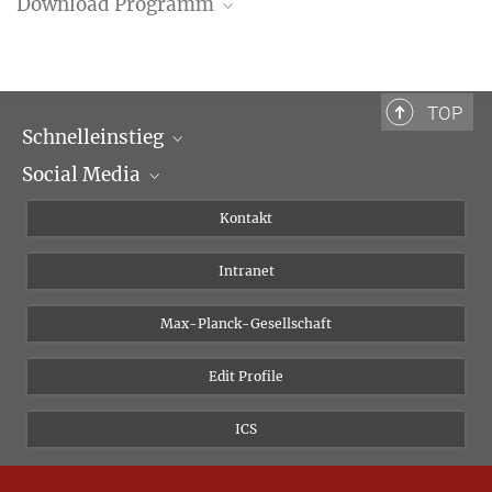
Download Programm
Programm (PDF)
TOP
Schnelleinstieg
Social Media
Wissenschaftliche Abteilungen
Personen
Facebook
Kontakt
Forschungsprojekte A-Z
Instagram
Intranet
Bluesky
Twitter
Max-Planck-Gesellschaft
Vimeo
Edit Profile
Newsletter
ICS