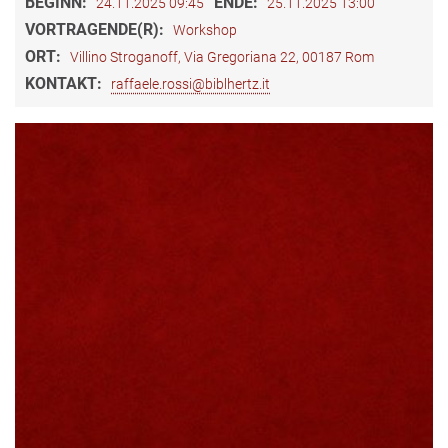
BEGINN:
ENDE:
24.11.2025 09:45
25.11.2025 13:00
VORTRAGENDE(R):
Workshop
ORT:
Villino Stroganoff, Via Gregoriana 22, 00187 Rom
KONTAKT:
raffaele.rossi@biblhertz.it