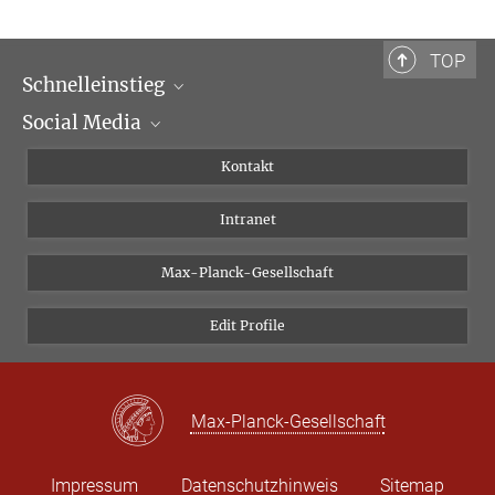
TOP
Schnelleinstieg
Social Media
Wissenschaftliche Abteilungen
Personen
Facebook
Kontakt
Forschungsprojekte A-Z
Instagram
Intranet
Bluesky
Twitter
Max-Planck-Gesellschaft
Vimeo
Edit Profile
Newsletter
Max-Planck-Gesellschaft
Impressum
Datenschutzhinweis
Sitemap