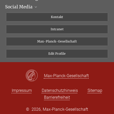
Social Media
Wissenschaftliche Abteilungen
Personen
Facebook
Kontakt
Forschungsprojekte A-Z
Instagram
Intranet
Bluesky
Twitter
Max-Planck-Gesellschaft
Vimeo
Edit Profile
Newsletter
Max-Planck-Gesellschaft
Impressum
Datenschutzhinweis
Sitemap
Barrierefreiheit
©
2026, Max-Planck-Gesellschaft