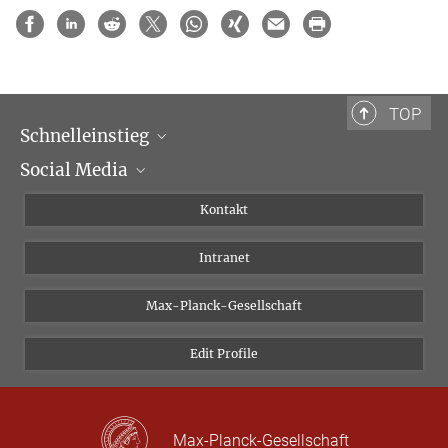
TOP
Schnelleinstieg
Social Media
Wissenschaftliche Abteilungen
Personen
Facebook
Kontakt
Forschungsprojekte A-Z
Instagram
Intranet
Bluesky
Twitter
Max-Planck-Gesellschaft
Vimeo
Edit Profile
Newsletter
Max-Planck-Gesellschaft