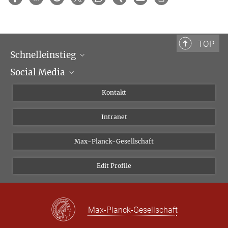
TOP
Schnelleinstieg
Social Media
Wissenschaftliche Abteilungen
Personen
Facebook
Kontakt
Forschungsprojekte A-Z
Instagram
Intranet
Bluesky
Twitter
Max-Planck-Gesellschaft
Vimeo
Edit Profile
Newsletter
Max-Planck-Gesellschaft