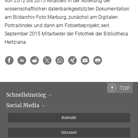
von 2012 bis 2015 Mitarbeit in der Abteilung der
wissenschaftlichen datenbankgestützten Dokumentation
am Bildarchiv Foto Marburg, zunächst am Digitalen
Portraitindex und dann am Fotoerbeprojekt; seit
September 2015 Mitarbeiter der Fotothek der Bibliotheca
Hertziana.
TOP
Schnelleinstieg
Social Media
Wissenschaftliche Abteilungen
Personen
Facebook
Kontakt
Forschungsprojekte A-Z
Instagram
Intranet
Bluesky