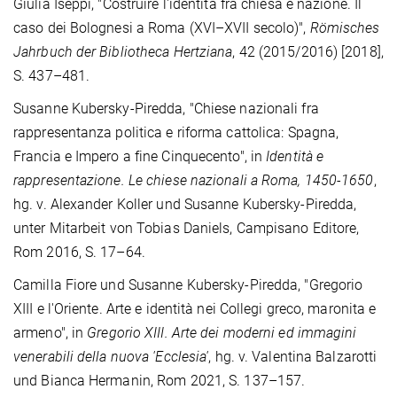
Giulia Iseppi, "Costruire l'identità fra chiesa e nazione. Il
caso dei Bolognesi a Roma (XVI–XVII secolo)",
Römisches
Jahrbuch der Bibliotheca Hertziana
, 42 (2015/2016) [2018],
S. 437–481.
Susanne Kubersky-Piredda, "Chiese nazionali fra
rappresentanza politica e riforma cattolica: Spagna,
Francia e Impero a fine Cinquecento", in
Identità e
rappresentazione. Le chiese nazionali a Roma, 1450-1650
,
hg. v. Alexander Koller und Susanne Kubersky-Piredda,
unter Mitarbeit von Tobias Daniels, Campisano Editore,
Rom 2016, S. 17–64.
Camilla Fiore und Susanne Kubersky-Piredda, "Gregorio
XIII e l'Oriente. Arte e identità nei Collegi greco, maronita e
armeno", in
Gregorio XIII. Arte dei moderni ed immagini
venerabili della nuova 'Ecclesia'
, hg. v. Valentina Balzarotti
und Bianca Hermanin, Rom 2021, S. 137–157.