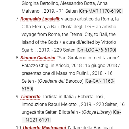
Giorgina Bertolino, Alessandro Botta, Anna
Malvano. , 2019. - 71 Seiten
[Cm-MAR 1170-6190]
7:
Romualdo Locatelli
: viaggio artistico da Roma, la
Città Eterna, a Bali, l'Isola degli Dei = an artistic
voyage from Rome, the Eternal City, to Bali, the
Island of the Gods / a cura di/edited by Vittorio
Sgarbi. , 2019. - 229 Seiten
[Cm-LOC 476-6190]
8:
Simone Cantarini
: "San Girolamo in meditazione" :
Palazzo Chigi in Ariccia, 2018 : 16 giugno 2018 /
presentazione di Massimo Pulini. , 2018. - 16
Seiten - (
Quaderni del Barocco
)
[Ca-CAN 1160-
6180]
9:
Tintoretto
: l'artista in Italia / Roberta Tosi ;
introduzione Raoul Melotto. , 2019. - 223 Seiten, 16
ungezählte Seiten Bildtafeln - (
Odoya Library
)
[Ca-
TIN 221-6191]
10:
Umberto Mastroianni
: l'altare della Basilica di