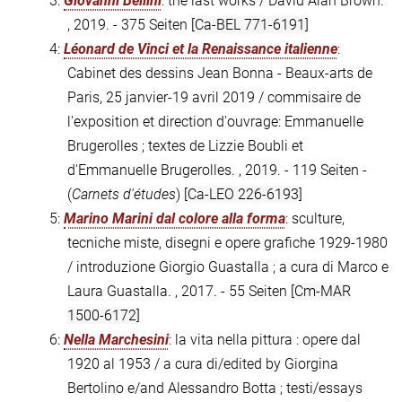
3:
Giovanni Bellini
: the last works / David Alan Brown.
, 2019. - 375 Seiten
[Ca-BEL 771-6191]
4:
Léonard de Vinci et la Renaissance italienne
:
Cabinet des dessins Jean Bonna - Beaux-arts de
Paris, 25 janvier-19 avril 2019 / commisaire de
l'exposition et direction d'ouvrage: Emmanuelle
Brugerolles ; textes de Lizzie Boubli et
d'Emmanuelle Brugerolles. , 2019. - 119 Seiten -
(
Carnets d'études
)
[Ca-LEO 226-6193]
5:
Marino Marini dal colore alla forma
: sculture,
tecniche miste, disegni e opere grafiche 1929-1980
/ introduzione Giorgio Guastalla ; a cura di Marco e
Laura Guastalla. , 2017. - 55 Seiten
[Cm-MAR
1500-6172]
6:
Nella Marchesini
: la vita nella pittura : opere dal
1920 al 1953 / a cura di/edited by Giorgina
Bertolino e/and Alessandro Botta ; testi/essays