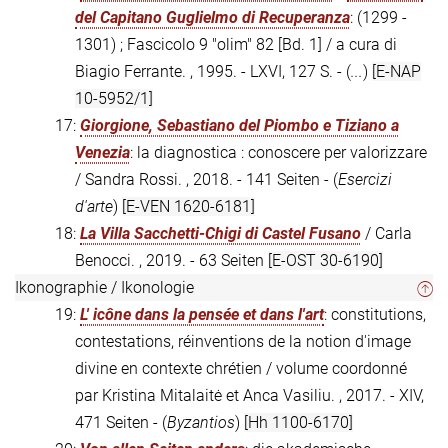
del Capitano Guglielmo di Recuperanza
: (1299 -
1301) ; Fascicolo 9 "olim" 82 [Bd. 1] / a cura di
Biagio Ferrante. , 1995. - LXVI, 127 S. - (
...
)
[E-NAP
10-5952/1]
17:
Giorgione, Sebastiano del Piombo e Tiziano a
Venezia
: la diagnostica : conoscere per valorizzare
/ Sandra Rossi. , 2018. - 141 Seiten - (
Esercizi
d'arte
)
[E-VEN 1620-6181]
18:
La Villa Sacchetti-Chigi di Castel Fusano
/ Carla
Benocci. , 2019. - 63 Seiten
[E-OST 30-6190]
Ikonographie / Ikonologie
19:
L' icône dans la pensée et dans l'art
: constitutions,
contestations, réinventions de la notion d'image
divine en contexte chrétien / volume coordonné
par Kristina Mitalaitė et Anca Vasiliu. , 2017. - XIV,
471 Seiten - (
Byzantios
)
[Hh 1100-6170]