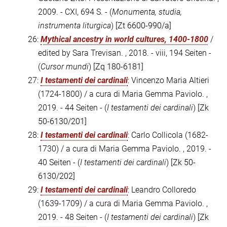
2009. - CXI, 694 S. - (
Monumenta, studia,
instrumenta liturgica
)
[Zt 6600-990/a]
26:
Mythical ancestry in world cultures, 1400-1800
/
edited by Sara Trevisan. , 2018. - viii, 194 Seiten -
(
Cursor mundi
)
[Zq 180-6181]
27:
I testamenti dei cardinali
: Vincenzo Maria Altieri
(1724-1800) / a cura di Maria Gemma Paviolo. ,
2019. - 44 Seiten - (
I testamenti dei cardinali
)
[Zk
50-6130/201]
28:
I testamenti dei cardinali
: Carlo Collicola (1682-
1730) / a cura di Maria Gemma Paviolo. , 2019. -
40 Seiten - (
I testamenti dei cardinali
)
[Zk 50-
6130/202]
29:
I testamenti dei cardinali
: Leandro Colloredo
(1639-1709) / a cura di Maria Gemma Paviolo. ,
2019. - 48 Seiten - (
I testamenti dei cardinali
)
[Zk