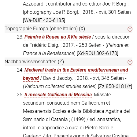
Azzopardi ; contributor and co-editor Joe P. Borg ;
[photography Joe P. Borg]. , 2018. - xvii, 301 Seiten
[Wa-DUE 430-6185]
Topographie Europa (ohne Italien) (X)
23:
Peindre à Rouen au XVIe siècle
/ sous la direction
de Frédéric Elsig. , 2017. - 253 Seiten - (
Peindre en
France à la Renaissance
)
[Xd-ROU 302-6170]
Nachbarwissenschaften (Z)
24:
Medieval trade in the Eastern mediterranean and
beyond
/ David Jacoby. , 2018. - xvi, 346 Seiten -
(
Variorum collected studies series
)
[Zz 850-6181/z]
25:
Il messale Gallicano di Messina
: Missale
secundum consuetudinem Gallicorum et
Messanensis Ecclesie della Biblioteca Agatina del
Seminario di Catania ; (1499) / ed. anastatica,
introd. e appendice a cura di Pietro Sorci e
Gaetano Zito. Presentazione di Salvatore Gristina. ,