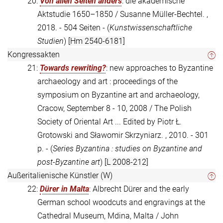
20:
Von allen Seiten anders
: die akademische
Aktstudie 1650–1850 / Susanne Müller-Bechtel. ,
2018. - 504 Seiten - (
Kunstwissenschaftliche
Studien
)
[Hm 2540-6181]
Kongressakten
21:
Towards rewriting?
: new approaches to Byzantine
archaeology and art : proceedings of the
symposium on Byzantine art and archaeology,
Cracow, September 8 - 10, 2008 / The Polish
Society of Oriental Art ... Edited by Piotr Ł.
Grotowski and Sławomir Skrzyniarz. , 2010. - 301
p. - (
Series Byzantina : studies on Byzantine and
post-Byzantine art
)
[L 2008-212]
Außeritalienische Künstler (W)
22:
Dürer in Malta
: Albrecht Dürer and the early
German school woodcuts and engravings at the
Cathedral Museum, Mdina, Malta / John