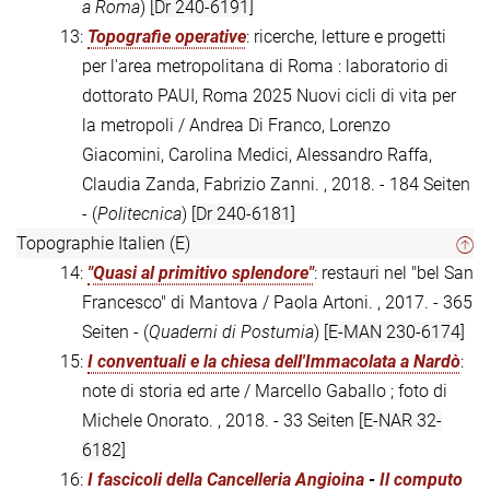
a Roma
)
[Dr 240-6191]
13:
Topografie operative
: ricerche, letture e progetti
per l'area metropolitana di Roma : laboratorio di
dottorato PAUI, Roma 2025 Nuovi cicli di vita per
la metropoli / Andrea Di Franco, Lorenzo
Giacomini, Carolina Medici, Alessandro Raffa,
Claudia Zanda, Fabrizio Zanni. , 2018. - 184 Seiten
- (
Politecnica
)
[Dr 240-6181]
Topographie Italien (E)
14:
"Quasi al primitivo splendore"
: restauri nel "bel San
Francesco" di Mantova / Paola Artoni. , 2017. - 365
Seiten - (
Quaderni di Postumia
)
[E-MAN 230-6174]
15:
I conventuali e la chiesa dell'Immacolata a Nardò
:
note di storia ed arte / Marcello Gaballo ; foto di
Michele Onorato. , 2018. - 33 Seiten
[E-NAR 32-
6182]
16:
I fascicoli della Cancelleria Angioina
-
Il computo