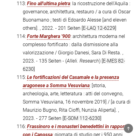
113:
Fino all'ultima pietra
: la ricostruzione dell'Aquila :
governance, architettura, restauro / a cura di Oscar
Buonamano ; testi di Edoardo Alesse [and eleven
others]. , 2022. - 201 Seiten
[E-LAQ 12-6229]
114:
Forte Marghera '900
: architettura moderna nel
complesso fortificato : dalla dismissione alla
valorizzazione / Giorgio Danesi, Sara Di Resta. ,
2023. - 135 Seiten - (
Alleli. Research
)
[E-MES 82-
6230]
115:
Le fortificazioni del Casamale e la presenza
aragonese a Somma Vesuviana
: [storia,
archeologia, arte, letteratura : atti del convegno,
Somma Vesuviana, 16 novembre 2019] / [a cura di
Maurizio Bugno, Rita Cioffi, Nunzia Aliperta]. ,
2023. - 277 Seiten
[E-SOM 112-6230]
116:
Frassinoro e i monasteri benedettini in rapporto
TOP
con i Canossa
: giornata di studio per i 950 anni