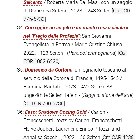
Seicento
/ Roberta Maria Dal Mas ; con un saggio
di Domenica Sutera. , 2023. - 248 Seiten
[Ca-TOR
775-6230]
34:
Correggio: un angelo e un manto rosso cinabro
nel "Fregio delle Profezie"
: San Giovanni
Evangelista in Parma / Maria Cristina Chiusa. ,
2022. - 123 Seiten - (
Pareidolia/imaginaria
)
[Ca-
COR 1082-6220]
35:
Domenico da Cortona
: un legnaiolo toscano al
servizio della Corona di Francia, 1495-1545 /
Flaminia Bardati. , 2023. - 422 Seiten, 88
ungezählte Seiten Tafeln - (
Saggi di storia dell'arte
)
[Ca-BER 700-6230]
36:
Esso: Shadows Oozing Gold
/ Carloni-
Franceschetti ; texts by Carloni-Franceschetti,
Hervé Joubert-Laurencin, Enrico Pitozzi, and
Annalisa Sacchi. , 2022. - 56 Seiten
[Cm-CAR 4238-