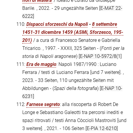
fiori di Matera'
/ ideato e curato da Giuseppe
Barile. , 2022. - 29 ungezählte Seiten
[E-MAT 22-
6222]
110:
Dispacci sforzeschi da Napoli
-
8 settembre
1451-31 dicembre 1459 (ASMi, Sforzesco, 195-
201)
/ a cura di Francesco Senatore e Gabriella
Tricarico. , 1997. - XXXII, 325 Seiten - (
Fonti per la
storia di Napoli aragonese
)
[E-NAP 10-5972/8(1]
111:
Era de maggio
: Napoli 1987/1990 : Luciano
Ferrara / testi di Luciano Ferrara [und 7 weitere]. ,
2023. - 33 Seiten, 110 ungezählte Seiten mit
Abbildungen - (
Spazi della fotografia
)
[E-NAP 10-
6231]
112:
Farnese segreto
: alla riscoperta di Robert De
Longe e Sebastiano Galeotti tra percorsi inediti e
spazi ritrovati / testi Anna Còccioli Mastroviti [und
3 weitere]. , 2021. - 106 Seiten
[E-PIA 12-6210]