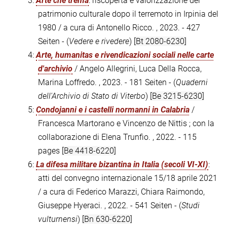
3:
Arte che trema
: riscoperta e valorizzazione del
patrimonio culturale dopo il terremoto in Irpinia del
1980 / a cura di Antonello Ricco. , 2023. - 427
Seiten - (
Vedere e rivedere
)
[Bt 2080-6230]
4:
Arte, humanitas e rivendicazioni sociali nelle carte
d'archivio
/ Angelo Allegrini, Luca Della Rocca,
Marina Loffredo. , 2023. - 181 Seiten - (
Quaderni
dell'Archivio di Stato di Viterbo
)
[Be 3215-6230]
5:
Condojanni e i castelli normanni in Calabria
/
Francesca Martorano e Vincenzo de Nittis ; con la
collaborazione di Elena Trunfio. , 2022. - 115
pages
[Be 4418-6220]
6:
La difesa militare bizantina in Italia (secoli VI-XI)
:
atti del convegno internazionale 15/18 aprile 2021
/ a cura di Federico Marazzi, Chiara Raimondo,
Giuseppe Hyeraci. , 2022. - 541 Seiten - (
Studi
vulturnensi
)
[Bn 630-6220]