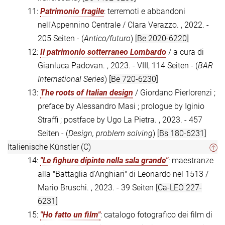
11:
Patrimonio fragile
: terremoti e abbandoni
nell'Appennino Centrale / Clara Verazzo. , 2022. -
205 Seiten - (
Antico/futuro
)
[Be 2020-6220]
12:
Il patrimonio sotterraneo Lombardo
/ a cura di
Gianluca Padovan. , 2023. - VIII, 114 Seiten - (
BAR
International Series
)
[Be 720-6230]
13:
The roots of Italian design
/ Giordano Pierlorenzi ;
preface by Alessandro Masi ; prologue by Iginio
Straffi ; postface by Ugo La Pietra. , 2023. - 457
Seiten - (
Design, problem solving
)
[Bs 180-6231]
Italienische Künstler (C)
14:
"Le fighure dipinte nella sala grande"
: maestranze
alla "Battaglia d'Anghiari" di Leonardo nel 1513 /
Mario Bruschi. , 2023. - 39 Seiten
[Ca-LEO 227-
6231]
15:
"Ho fatto un film"
: catalogo fotografico dei film di