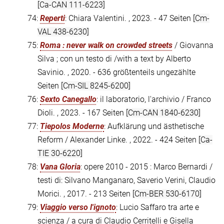
[Ca-CAN 111-6223]
74:
Reperti
: Chiara Valentini. , 2023. - 47 Seiten
[Cm-
VAL 438-6230]
75:
Roma : never walk on crowded streets
/ Giovanna
Silva ; con un testo di /with a text by Alberto
Savinio. , 2020. - 636 größtenteils ungezählte
Seiten
[Cm-SIL 8245-6200]
76:
Sexto Canegallo
: il laboratorio, l'archivio / Franco
Dioli. , 2023. - 167 Seiten
[Cm-CAN 1840-6230]
77:
Tiepolos Moderne
: Aufklärung und ästhetische
Reform / Alexander Linke. , 2022. - 424 Seiten
[Ca-
TIE 30-6220]
78:
Vana Gloria
: opere 2010 - 2015 : Marco Bernardi /
testi di: Silvano Manganaro, Saverio Verini, Claudio
Morici. , 2017. - 213 Seiten
[Cm-BER 530-6170]
79:
Viaggio verso l'ignoto
: Lucio Saffaro tra arte e
scienza / a cura di Claudio Cerritelli e Gisella