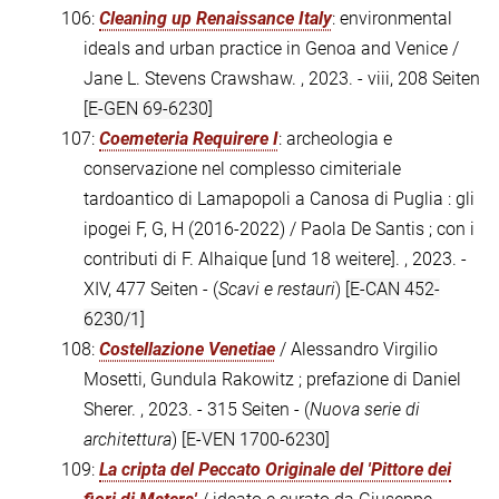
106:
Cleaning up Renaissance Italy
: environmental
ideals and urban practice in Genoa and Venice /
Jane L. Stevens Crawshaw. , 2023. - viii, 208 Seiten
[E-GEN 69-6230]
107:
Coemeteria Requirere I
: archeologia e
conservazione nel complesso cimiteriale
tardoantico di Lamapopoli a Canosa di Puglia : gli
ipogei F, G, H (2016-2022) / Paola De Santis ; con i
contributi di F. Alhaique [und 18 weitere]. , 2023. -
XIV, 477 Seiten - (
Scavi e restauri
)
[E-CAN 452-
6230/1]
108:
Costellazione Venetiae
/ Alessandro Virgilio
Mosetti, Gundula Rakowitz ; prefazione di Daniel
Sherer. , 2023. - 315 Seiten - (
Nuova serie di
architettura
)
[E-VEN 1700-6230]
109:
La cripta del Peccato Originale del 'Pittore dei