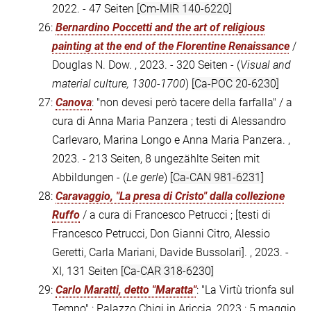
2022. - 47 Seiten
[Cm-MIR 140-6220]
26:
Bernardino Poccetti and the art of religious
painting at the end of the Florentine Renaissance
/
Douglas N. Dow. , 2023. - 320 Seiten - (
Visual and
material culture, 1300-1700
)
[Ca-POC 20-6230]
27:
Canova
: "non devesi però tacere della farfalla" / a
cura di Anna Maria Panzera ; testi di Alessandro
Carlevaro, Marina Longo e Anna Maria Panzera. ,
2023. - 213 Seiten, 8 ungezählte Seiten mit
Abbildungen - (
Le gerle
)
[Ca-CAN 981-6231]
28:
Caravaggio, "La presa di Cristo" dalla collezione
Ruffo
/ a cura di Francesco Petrucci ; [testi di
Francesco Petrucci, Don Gianni Citro, Alessio
Geretti, Carla Mariani, Davide Bussolari]. , 2023. -
XI, 131 Seiten
[Ca-CAR 318-6230]
29:
Carlo Maratti, detto "Maratta"
: "La Virtù trionfa sul
Tempo" : Palazzo Chigi in Ariccia, 2023 : 5 maggio