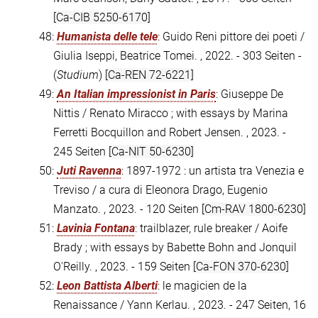
[Ca-CIB 5250-6170]
48:
Humanista delle tele
: Guido Reni pittore dei poeti /
Giulia Iseppi, Beatrice Tomei. , 2022. - 303 Seiten -
(
Studium
)
[Ca-REN 72-6221]
49:
An Italian impressionist in Paris
: Giuseppe De
Nittis / Renato Miracco ; with essays by Marina
Ferretti Bocquillon and Robert Jensen. , 2023. -
245 Seiten
[Ca-NIT 50-6230]
50:
Juti Ravenna
: 1897-1972 : un artista tra Venezia e
Treviso / a cura di Eleonora Drago, Eugenio
Manzato. , 2023. - 120 Seiten
[Cm-RAV 1800-6230]
51:
Lavinia Fontana
: trailblazer, rule breaker / Aoife
Brady ; with essays by Babette Bohn and Jonquil
O'Reilly. , 2023. - 159 Seiten
[Ca-FON 370-6230]
52:
Leon Battista Alberti
: le magicien de la
Renaissance / Yann Kerlau. , 2023. - 247 Seiten, 16