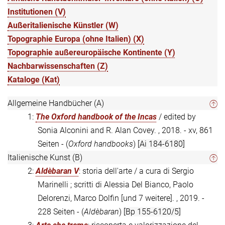
Institutionen (V)
Außeritalienische Künstler (W)
Topographie Europa (ohne Italien) (X)
Topographie außereuropäische Kontinente (Y)
Nachbarwissenschaften (Z)
Kataloge (Kat)
Allgemeine Handbücher (A)
1:
The Oxford handbook of the Incas
/ edited by
Sonia Alconini and R. Alan Covey. , 2018. - xv, 861
Seiten - (
Oxford handbooks
)
[Ai 184-6180]
Italienische Kunst (B)
2:
Aldèbaran V
: storia dell'arte / a cura di Sergio
Marinelli ; scritti di Alessia Del Bianco, Paolo
Delorenzi, Marco Dolfin [und 7 weitere]. , 2019. -
228 Seiten - (
Aldèbaran
)
[Bp 155-6120/5]