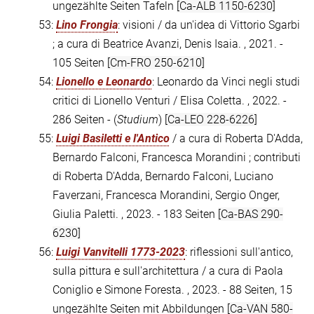
ungezählte Seiten Tafeln
[Ca-ALB 1150-6230]
53:
Lino Frongia
: visioni / da un'idea di Vittorio Sgarbi
; a cura di Beatrice Avanzi, Denis Isaia. , 2021. -
105 Seiten
[Cm-FRO 250-6210]
54:
Lionello e Leonardo
: Leonardo da Vinci negli studi
critici di Lionello Venturi / Elisa Coletta. , 2022. -
286 Seiten - (
Studium
)
[Ca-LEO 228-6226]
55:
Luigi Basiletti e l'Antico
/ a cura di Roberta D'Adda,
Bernardo Falconi, Francesca Morandini ; contributi
di Roberta D'Adda, Bernardo Falconi, Luciano
Faverzani, Francesca Morandini, Sergio Onger,
Giulia Paletti. , 2023. - 183 Seiten
[Ca-BAS 290-
6230]
56:
Luigi Vanvitelli 1773-2023
: riflessioni sull'antico,
sulla pittura e sull'architettura / a cura di Paola
Coniglio e Simone Foresta. , 2023. - 88 Seiten, 15
ungezählte Seiten mit Abbildungen
[Ca-VAN 580-