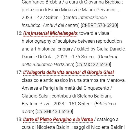
Gianfranco Brebbia / a cura di Giovanna Brebbia ;
prefazioni di Fabio Minazzi e Mauro Gervasini. ,
2023. - 422 Seiten - (
Centro internazionale
insubrico. Archivi del centro
)
[Cf-BRE 570-6230]
16:
(Im)material Michelangelo
: toward a visual
historiography of sculpture between reproduction
and art-historical enquiry / edited by Giulia Daniele,
Daniele Di Cola. , 2023. - 176 Seiten - (
Quaderni
della Biblioteca Hertziana
)
[Ca-MIC 22-6230]
17:
L'"Allegoria della vita umana" di Giorgio Ghisi
:
classico e anticlassico in una stampa tra Mantova,
Anversa e Parigi alla metà del Cinquecento /
Claudio Salsi ; contributi di Stefano Balbiani,
Beatrice Pizzi. , 2023. - 151 Seiten - (
Biblioteca
d'arte
)
[Ca-GHI 430-6230]
18:
L'arte di Pietro Perugino e la Verna
/ catalogo a
cura di Nicoletta Baldini ; saggi di Nicoletta Baldini