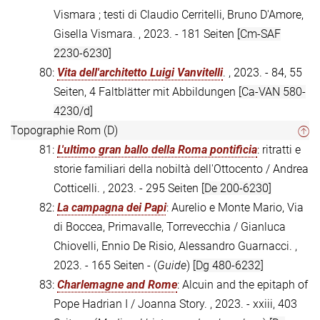
Vismara ; testi di Claudio Cerritelli, Bruno D'Amore,
Gisella Vismara. , 2023. - 181 Seiten
[Cm-SAF
2230-6230]
80:
Vita dell'architetto Luigi Vanvitelli
. , 2023. - 84, 55
Seiten, 4 Faltblätter mit Abbildungen
[Ca-VAN 580-
4230/d]
Topographie Rom (D)
81:
L'ultimo gran ballo della Roma pontificia
: ritratti e
storie familiari della nobiltà dell'Ottocento / Andrea
Cotticelli. , 2023. - 295 Seiten
[De 200-6230]
82:
La campagna dei Papi
: Aurelio e Monte Mario, Via
di Boccea, Primavalle, Torrevecchia / Gianluca
Chiovelli, Ennio De Risio, Alessandro Guarnacci. ,
2023. - 165 Seiten - (
Guide
)
[Dg 480-6232]
83:
Charlemagne and Rome
: Alcuin and the epitaph of
Pope Hadrian I / Joanna Story. , 2023. - xxiii, 403