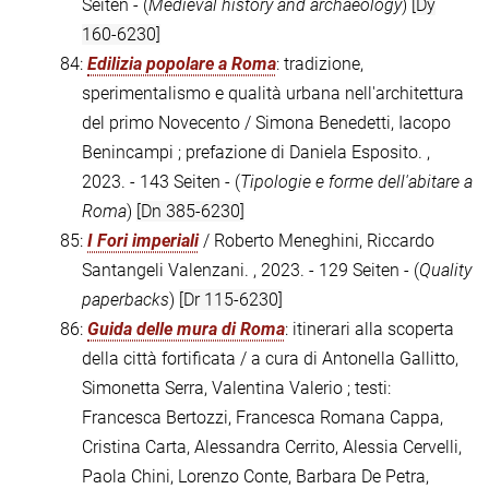
Seiten - (
Medieval history and archaeology
)
[Dy
160-6230]
84:
Edilizia popolare a Roma
: tradizione,
sperimentalismo e qualità urbana nell'architettura
del primo Novecento / Simona Benedetti, Iacopo
Benincampi ; prefazione di Daniela Esposito. ,
2023. - 143 Seiten - (
Tipologie e forme dell'abitare a
Roma
)
[Dn 385-6230]
85:
I Fori imperiali
/ Roberto Meneghini, Riccardo
Santangeli Valenzani. , 2023. - 129 Seiten - (
Quality
paperbacks
)
[Dr 115-6230]
86:
Guida delle mura di Roma
: itinerari alla scoperta
della città fortificata / a cura di Antonella Gallitto,
Simonetta Serra, Valentina Valerio ; testi:
Francesca Bertozzi, Francesca Romana Cappa,
Cristina Carta, Alessandra Cerrito, Alessia Cervelli,
Paola Chini, Lorenzo Conte, Barbara De Petra,