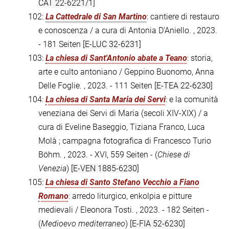
CAT 22-6221/1]
102:
La Cattedrale di San Martino
: cantiere di restauro
e conoscenza / a cura di Antonia D'Aniello. , 2023.
- 181 Seiten
[E-LUC 32-6231]
103:
La chiesa di Sant'Antonio abate a Teano
: storia,
arte e culto antoniano / Geppino Buonomo, Anna
Delle Foglie. , 2023. - 111 Seiten
[E-TEA 22-6230]
104:
La chiesa di Santa Maria dei Servi
: e la comunità
veneziana dei Servi di Maria (secoli XIV-XIX) / a
cura di Eveline Baseggio, Tiziana Franco, Luca
Molà ; campagna fotografica di Francesco Turio
Böhm. , 2023. - XVI, 559 Seiten - (
Chiese di
Venezia
)
[E-VEN 1885-6230]
105:
La chiesa di Santo Stefano Vecchio a Fiano
Romano
: arredo liturgico, enkolpia e pitture
medievali / Eleonora Tosti. , 2023. - 182 Seiten -
(
Medioevo mediterraneo
)
[E-FIA 52-6230]