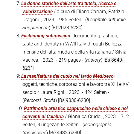
7:
Le donne storiche dell'arte tra tutela, ricerca e
valorizzazione
/ a cura di Eliana Carrara, Patrizia
Dragoni. , 2023. - 986 Seiten - (
Il capitale culturale.
Supplementi
)
[Bt 2028-6230]
8:
Fashioning submission
: documenting fashion,
taste and identity in WWII Italy through Bellezza
mensile dell'alta moda e della vita italiana / Silvia
Vacirca. , 2023. - 219 pages - (
History
)
[Bs 8640-
6231]
9:
La manifattura del cuoio nel tardo Medioevo
:
oggetti, tecniche, corporazioni e lavoro tra XIII e XV
secolo / Laura Righi. , 2023. - 424 Seiten -
(
Percorsi. Storia
)
[Bs 9330-6230]
10:
Patrimonio artistico cappuccino nelle chiese e nei
conventi di Calabria
/ Gianluca Crudo. , 2023. - 712
Seiten, 8 ungezählte Seiten - (
Iconographia
franciscana
)
[Be 4432-6230]