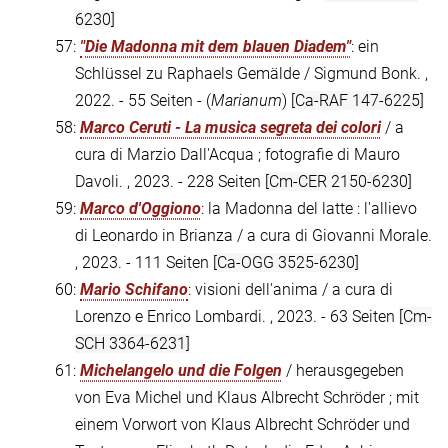
6230]
57:
"Die Madonna mit dem blauen Diadem"
: ein
Schlüssel zu Raphaels Gemälde / Sigmund Bonk. ,
2022. - 55 Seiten - (
Marianum
)
[Ca-RAF 147-6225]
58:
Marco Ceruti - La musica segreta dei colori
/ a
cura di Marzio Dall'Acqua ; fotografie di Mauro
Davoli. , 2023. - 228 Seiten
[Cm-CER 2150-6230]
59:
Marco d'Oggiono
: la Madonna del latte : l'allievo
di Leonardo in Brianza / a cura di Giovanni Morale.
, 2023. - 111 Seiten
[Ca-OGG 3525-6230]
60:
Mario Schifano
: visioni dell'anima / a cura di
Lorenzo e Enrico Lombardi. , 2023. - 63 Seiten
[Cm-
SCH 3364-6231]
61:
Michelangelo und die Folgen
/ herausgegeben
von Eva Michel und Klaus Albrecht Schröder ; mit
einem Vorwort von Klaus Albrecht Schröder und