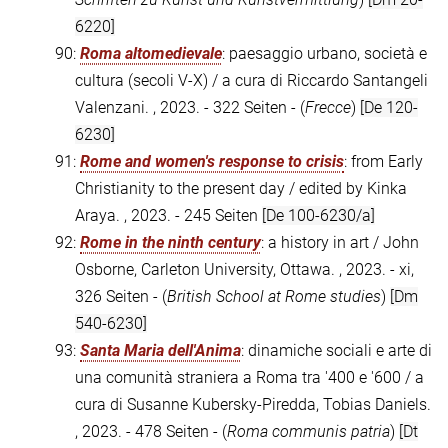
6220]
90:
Roma altomedievale
: paesaggio urbano, società e
cultura (secoli V-X) / a cura di Riccardo Santangeli
Valenzani. , 2023. - 322 Seiten - (
Frecce
)
[De 120-
6230]
91:
Rome and women's response to crisis
: from Early
Christianity to the present day / edited by Kinka
Araya. , 2023. - 245 Seiten
[De 100-6230/a]
92:
Rome in the ninth century
: a history in art / John
Osborne, Carleton University, Ottawa. , 2023. - xi,
326 Seiten - (
British School at Rome studies
)
[Dm
540-6230]
93:
Santa Maria dell'Anima
: dinamiche sociali e arte di
una comunità straniera a Roma tra '400 e '600 / a
cura di Susanne Kubersky-Piredda, Tobias Daniels.
, 2023. - 478 Seiten - (
Roma communis patria
)
[Dt