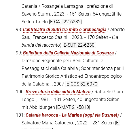
Catania / Rosangela Lamagna ; prefazione di
Saverio Sturm. , 2023. - 151 Seiten, 64 ungezählte
Seiten Tafeln
[E-CAT 22-6232]
98:
L'anfiteatro di Sutri tra mito e archeologia
/ Alberto
Saìu, Francesco Casini. , 2023. - 170 Seiten - (
La
banda del racconto
)
[E-SUT 22-6230]
99:
Bollettino della Galleria Nazionale di Cosenza
/
Direzione Regionale per i Beni Culturali e
Paesaggistici della Calabria ; Soprintendenza per il
Patrimonio Storico Artistico ed Etnoantropologico
della Calabria. , 2007
[E-COS 32-6070]
100:
Breve storia della città di Matera
/ Raffaele Giura
Longo. , 1981. - 181 Seiten, 40 ungezählte Seiten
mit Abbildungen
[E-MAT 21-5810]
101:
Catania barocca
-
La Marina (oggi via Dusmet)
/
Salvatore Maria Calogero. , 2022. - 231 Seiten
[E-