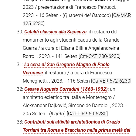
2023 / presentazione di Francesco Petrucci. ,
2023. - 16 Seiten - (
Quaderni del Barocco
)
[Ca-MAR
125-6230]
30:
Cataldi classico alla Sapienza
: il restauro del
monumento agli studenti caduti della Grande
Guerra / a cura di Eliana Billi e Angelandreina
Rorro. , 2023. - 141 Seiten
[Cm-CAT 200-6230]
31:
La cena di San Gregorio Magno di Paolo
Veronese
: il restauro / a cura di Francesca
Meneghetti. , 2023. - 116 Seiten
[Ca-VER 672-6230]
32:
Cesare Augusto Corradini (1860-1932)
: un
architetto eclettico tra Italia e Montenegro /
Aleksandar Dajković, Simone de Bartolo. , 2023. -
205 Seiten - (
Il grifo
)
[Ca-COR 950-6230]
33:
Contributi sull'attività architettonica di Orazio
Torriani tra Roma e Bracciano nella prima metà del