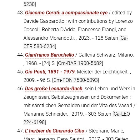
6230]
43:
Giacomo Ceruti: a compassionate eye
/ edited by
Davide Gasparotto ; with contributions by Lorenzo
Coccoli, Roberta D'Adda, Francesco Frangi, and
Alessandro Morandotti. , 2023. - 128 Seiten
[Ca-
CER 580-6234]
44:
Gianfranco Baruchello
/ Galleria Schwarz, Milano.
, 1968. - [24] S.
[Cm-BAR 1900-5682]
45:
Gio Ponti, 1891 - 1979
: Meister der Leichtigkeit. ,
2009. - 96 S.
[Cm-PON 7500-6093]
46:
Das große Leonardo-Buch
: sein Leben und Werk in
Zeugnissen, Selbstzeugnissen und Dokumenten :
mit sämtlichen Gemälden und der Vita des Vasari /
Marianne Schneider. , 2019. - 303 Seiten
[Ca-LEO
224-6198]
47:
L' herbier de Gherardo Cibo
/ Stéphane Marie,
Marc Jeanson, Dany Sautot. , 2017. - 303 Seiten