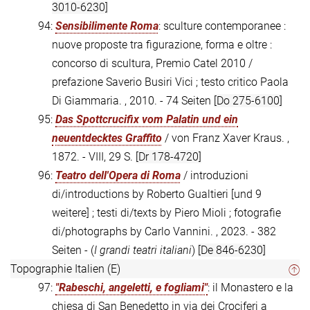
3010-6230]
94:
Sensibilimente Roma
: sculture contemporanee :
nuove proposte tra figurazione, forma e oltre :
concorso di scultura, Premio Catel 2010 /
prefazione Saverio Busiri Vici ; testo critico Paola
Di Giammaria. , 2010. - 74 Seiten
[Do 275-6100]
95:
Das Spottcrucifix vom Palatin und ein
neuentdecktes Graffito
/ von Franz Xaver Kraus. ,
1872. - VIII, 29 S.
[Dr 178-4720]
96:
Teatro dell'Opera di Roma
/ introduzioni
di/introductions by Roberto Gualtieri [und 9
weitere] ; testi di/texts by Piero Mioli ; fotografie
di/photographs by Carlo Vannini. , 2023. - 382
Seiten - (
I grandi teatri italiani
)
[De 846-6230]
Topographie Italien (E)
97:
"Rabeschi, angeletti, e fogliami"
: il Monastero e la
chiesa di San Benedetto in via dei Crociferi a