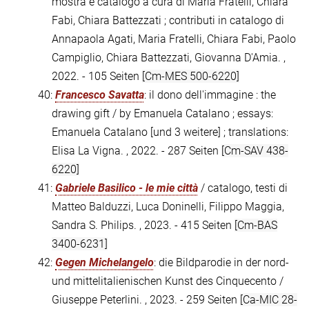
mostra e catalogo a cura di Maria Fratelli, Chiara
Fabi, Chiara Battezzati ; contributi in catalogo di
Annapaola Agati, Maria Fratelli, Chiara Fabi, Paolo
Campiglio, Chiara Battezzati, Giovanna D'Amia. ,
2022. - 105 Seiten
[Cm-MES 500-6220]
40:
Francesco Savatta
: il dono dell'immagine : the
drawing gift / by Emanuela Catalano ; essays:
Emanuela Catalano [und 3 weitere] ; translations:
Elisa La Vigna. , 2022. - 287 Seiten
[Cm-SAV 438-
6220]
41:
Gabriele Basilico - le mie città
/ catalogo, testi di
Matteo Balduzzi, Luca Doninelli, Filippo Maggia,
Sandra S. Philips. , 2023. - 415 Seiten
[Cm-BAS
3400-6231]
42:
Gegen Michelangelo
: die Bildparodie in der nord-
und mittelitalienischen Kunst des Cinquecento /
Giuseppe Peterlini. , 2023. - 259 Seiten
[Ca-MIC 28-