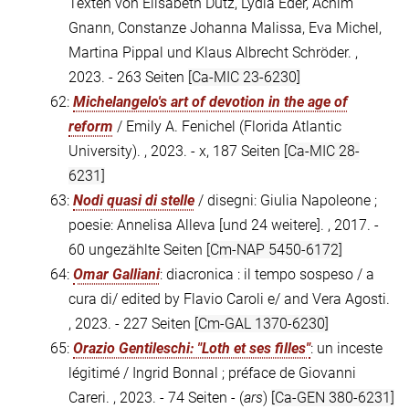
Texten von Elisabeth Dutz, Lydia Eder, Achim
Gnann, Constanze Johanna Malissa, Eva Michel,
Martina Pippal und Klaus Albrecht Schröder. ,
2023. - 263 Seiten
[Ca-MIC 23-6230]
62:
Michelangelo's art of devotion in the age of
reform
/ Emily A. Fenichel (Florida Atlantic
University). , 2023. - x, 187 Seiten
[Ca-MIC 28-
6231]
63:
Nodi quasi di stelle
/ disegni: Giulia Napoleone ;
poesie: Annelisa Alleva [und 24 weitere]. , 2017. -
60 ungezählte Seiten
[Cm-NAP 5450-6172]
64:
Omar Galliani
: diacronica : il tempo sospeso / a
cura di/ edited by Flavio Caroli e/ and Vera Agosti.
, 2023. - 227 Seiten
[Cm-GAL 1370-6230]
65:
Orazio Gentileschi: "Loth et ses filles"
: un inceste
légitimé / Ingrid Bonnal ; préface de Giovanni
Careri. , 2023. - 74 Seiten - (
ars
)
[Ca-GEN 380-6231]