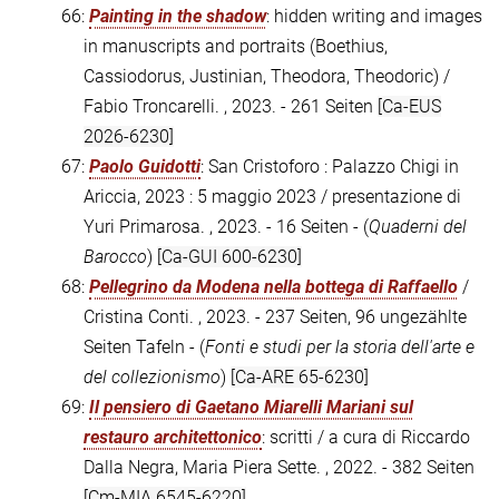
66:
Painting in the shadow
: hidden writing and images
in manuscripts and portraits (Boethius,
Cassiodorus, Justinian, Theodora, Theodoric) /
Fabio Troncarelli. , 2023. - 261 Seiten
[Ca-EUS
2026-6230]
67:
Paolo Guidotti
: San Cristoforo : Palazzo Chigi in
Ariccia, 2023 : 5 maggio 2023 / presentazione di
Yuri Primarosa. , 2023. - 16 Seiten - (
Quaderni del
Barocco
)
[Ca-GUI 600-6230]
68:
Pellegrino da Modena nella bottega di Raffaello
/
Cristina Conti. , 2023. - 237 Seiten, 96 ungezählte
Seiten Tafeln - (
Fonti e studi per la storia dell'arte e
del collezionismo
)
[Ca-ARE 65-6230]
69:
Il pensiero di Gaetano Miarelli Mariani sul
restauro architettonico
: scritti / a cura di Riccardo
Dalla Negra, Maria Piera Sette. , 2022. - 382 Seiten
[Cm-MIA 6545-6220]