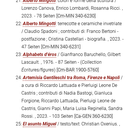
21:
Alberto Mingotti
: colori e forme della scultura /
Lorenzo Canova, Enrico Lombardi, Rosanna Ricci. ,
2023. - 78 Seiten
[Cm-MIN 340-6230]
22:
Alberto Mingotti
: terrecotte e ceramiche invetriate
/ Claudio Spadoni ; contributi di: Franco Bertoni -
postfazione ; Cristina Castellari - biografia. , 2023. -
47 Seiten
[Cm-MIN 340-6231]
23:
Alphabets d'éros
/ Gianfranco Baruchello, Gilbert
Lascault. , 1976. - 87 Seiten - (
Collection
Écritures/figures
)
[Cm-BAR 1900-5760]
24:
Artemisia Gentileschi tra Roma, Firenze e Napoli
/
a cura di Riccardo Lattuada e Pierluigi Leone De
Castris ; contributi di Nadia Bastogi, Gianluca
Forgione, Riccardo Lattuada, Pierluigi Leone de
Castris, Gianni Papi, Maria Luisa Reginella, Sandra
Rossi. , 2023. - 103 Seiten
[Ca-GEN 360-6230]
25:
El asunto Miguel
/ testo/text: Christian Oxenius. ,