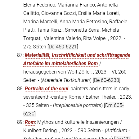
Elena Federico, Marianna Franco, Antonella
Gallitto, Giovanna Gozzi, Ersilia Maria Loreti,
Marina Marcelli, Anna Maria Petrosino, Raffaele
Piatti, Tania Renzi, Simonetta Serra, Michela
Torquati, Valentina Valerio, Rita Volpe. , 2022. -
272 Seiten
[Dg 450-6221]
87:
Materialität, Inschriftlichkeit und schrifttragende
Artefakte im mittelalterlichen Rom
/
herausgegeben von Wolf Zöller. , 2023. - VI, 260
Seiten - (
Materiale Textkulturen
)
[De 60-6230]
88:
Portraits of the soul
: painters and sitters in early
seventeenth-century Rome / Esther Theiler. , 2023.
- 335 Seiten - (
Irreplaceable portraits
)
[Dm 605-
6230]
89:
Rom
: Mythos und kulturelle Inszenierungen /
Kunibert Bering. , 2022. - 590 Seiten - (
Artificium -
Schriften zu Kunst und Kunstvermittlung
)
[Dm 20-