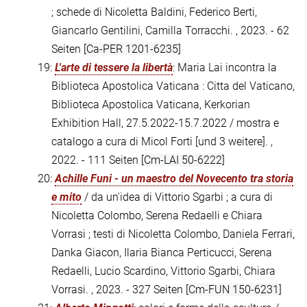
; schede di Nicoletta Baldini, Federico Berti,
Giancarlo Gentilini, Camilla Torracchi. , 2023. - 62
Seiten
[Ca-PER 1201-6235]
19:
L'arte di tessere la libertà
: Maria Lai incontra la
Biblioteca Apostolica Vaticana : Citta del Vaticano,
Biblioteca Apostolica Vaticana, Kerkorian
Exhibition Hall, 27.5.2022-15.7.2022 / mostra e
catalogo a cura di Micol Forti [und 3 weitere]. ,
2022. - 111 Seiten
[Cm-LAI 50-6222]
20:
Achille Funi - un maestro del Novecento tra storia
e mito
/ da un'idea di Vittorio Sgarbi ; a cura di
Nicoletta Colombo, Serena Redaelli e Chiara
Vorrasi ; testi di Nicoletta Colombo, Daniela Ferrari,
Danka Giacon, Ilaria Bianca Perticucci, Serena
Redaelli, Lucio Scardino, Vittorio Sgarbi, Chiara
Vorrasi. , 2023. - 327 Seiten
[Cm-FUN 150-6231]