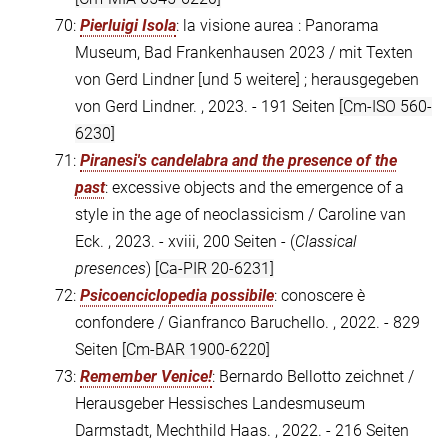
70:
Pierluigi Isola
: la visione aurea : Panorama
Museum, Bad Frankenhausen 2023 / mit Texten
von Gerd Lindner [und 5 weitere] ; herausgegeben
von Gerd Lindner. , 2023. - 191 Seiten
[Cm-ISO 560-
6230]
71:
Piranesi's candelabra and the presence of the
past
: excessive objects and the emergence of a
style in the age of neoclassicism / Caroline van
Eck. , 2023. - xviii, 200 Seiten - (
Classical
presences
)
[Ca-PIR 20-6231]
72:
Psicoenciclopedia possibile
: conoscere è
confondere / Gianfranco Baruchello. , 2022. - 829
Seiten
[Cm-BAR 1900-6220]
73:
Remember Venice!
: Bernardo Bellotto zeichnet /
Herausgeber Hessisches Landesmuseum
Darmstadt, Mechthild Haas. , 2022. - 216 Seiten