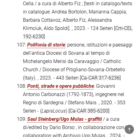
Cella / a cura di Alberto Fiz ; [testi in catalogo/texts
in catalogue: Andrea Bortolon, Marianna Cappia,
Barbara Cottavoz, Alberto Fiz, Alessandra
Klimciuk, Aldo Spoldi]. , 2023. - 124 Seiten
[Cm-CEL
192-6230]
107:
Polifonia di storie
: persone, istituzioni e paesaggi
dell'antica Diocesi di Sovana al tempo di
Michelangelo Merisi da Caravaggio / Catholic
Church / Diocese of Pitigliano-Sovana-Orbetello
(Italy). , 2023. - 443 Seiten
[Ca-CAR 317-6236]
108:
Ponti, strade e opere pubbliche
: Giovanni
Antonio Carbonazzi (1792-1873), ingegnere nel
Regno di Sardegna / Stefano Mais. , 2020. - 353
Seiten - (
LapisLocus
)
[Ca-CAR 385-6200]
109:
Saul Steinberg/Ugo Mulas - graffiti
/ a cura
di/edited by Dario Borso ; in collaborazione con/in
TOP
collaboration with Archivio Ugo Mulas. , 2024. -