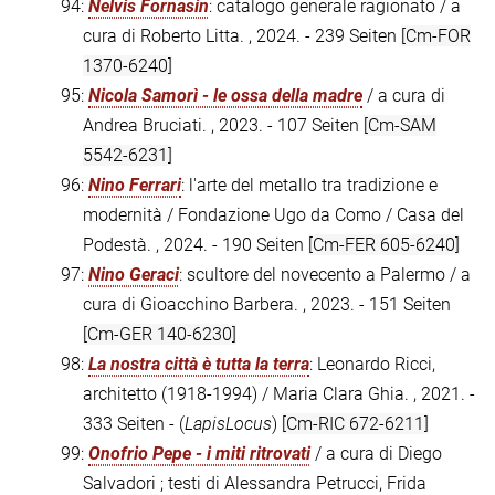
94:
Nelvis Fornasin
: catalogo generale ragionato / a
cura di Roberto Litta. , 2024. - 239 Seiten
[Cm-FOR
1370-6240]
95:
Nicola Samorì - le ossa della madre
/ a cura di
Andrea Bruciati. , 2023. - 107 Seiten
[Cm-SAM
5542-6231]
96:
Nino Ferrari
: l'arte del metallo tra tradizione e
modernità / Fondazione Ugo da Como / Casa del
Podestà. , 2024. - 190 Seiten
[Cm-FER 605-6240]
97:
Nino Geraci
: scultore del novecento a Palermo / a
cura di Gioacchino Barbera. , 2023. - 151 Seiten
[Cm-GER 140-6230]
98:
La nostra città è tutta la terra
: Leonardo Ricci,
architetto (1918-1994) / Maria Clara Ghia. , 2021. -
333 Seiten - (
LapisLocus
)
[Cm-RIC 672-6211]
99:
Onofrio Pepe - i miti ritrovati
/ a cura di Diego
Salvadori ; testi di Alessandra Petrucci, Frida