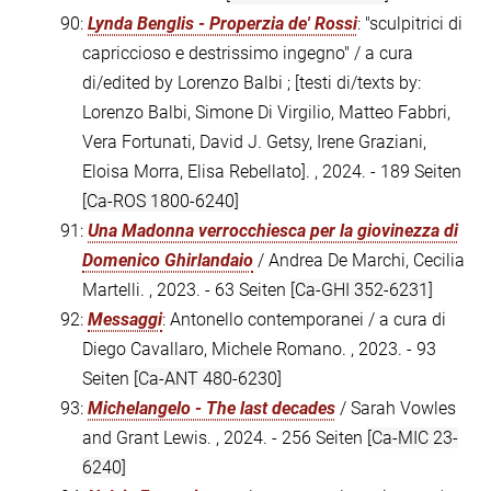
90:
Lynda Benglis - Properzia de' Rossi
: "sculpitrici di
capriccioso e destrissimo ingegno" / a cura
di/edited by Lorenzo Balbi ; [testi di/texts by:
Lorenzo Balbi, Simone Di Virgilio, Matteo Fabbri,
Vera Fortunati, David J. Getsy, Irene Graziani,
Eloisa Morra, Elisa Rebellato]. , 2024. - 189 Seiten
[Ca-ROS 1800-6240]
91:
Una Madonna verrocchiesca per la giovinezza di
Domenico Ghirlandaio
/ Andrea De Marchi, Cecilia
Martelli. , 2023. - 63 Seiten
[Ca-GHI 352-6231]
92:
Messaggi
: Antonello contemporanei / a cura di
Diego Cavallaro, Michele Romano. , 2023. - 93
Seiten
[Ca-ANT 480-6230]
93:
Michelangelo - The last decades
/ Sarah Vowles
and Grant Lewis. , 2024. - 256 Seiten
[Ca-MIC 23-
6240]