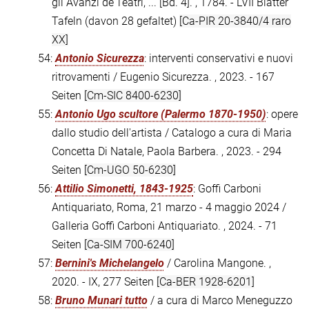
gli Avanzi de'Teatri, ... [Bd. 4]. , 1784. - LVII Blätter
Tafeln (davon 28 gefaltet)
[Ca-PIR 20-3840/4 raro
XX]
54:
Antonio Sicurezza
: interventi conservativi e nuovi
ritrovamenti / Eugenio Sicurezza. , 2023. - 167
Seiten
[Cm-SIC 8400-6230]
55:
Antonio Ugo scultore (Palermo 1870-1950)
: opere
dallo studio dell'artista / Catalogo a cura di Maria
Concetta Di Natale, Paola Barbera. , 2023. - 294
Seiten
[Cm-UGO 50-6230]
56:
Attilio Simonetti, 1843-1925
: Goffi Carboni
Antiquariato, Roma, 21 marzo - 4 maggio 2024 /
Galleria Goffi Carboni Antiquariato. , 2024. - 71
Seiten
[Ca-SIM 700-6240]
57:
Bernini's Michelangelo
/ Carolina Mangone. ,
2020. - IX, 277 Seiten
[Ca-BER 1928-6201]
58:
Bruno Munari tutto
/ a cura di Marco Meneguzzo