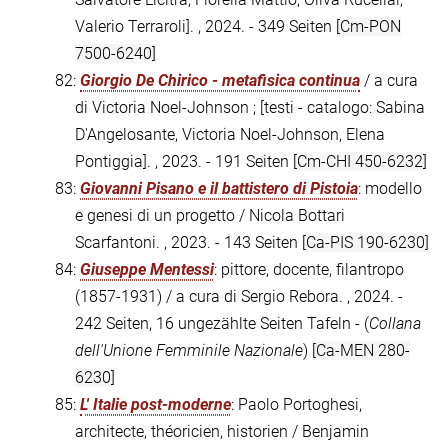
Valerio Terraroli]. , 2024. - 349 Seiten
[Cm-PON
7500-6240]
82:
Giorgio De Chirico - metafisica continua
/ a cura
di Victoria Noel-Johnson ; [testi - catalogo: Sabina
D'Angelosante, Victoria Noel-Johnson, Elena
Pontiggia]. , 2023. - 191 Seiten
[Cm-CHI 450-6232]
83:
Giovanni Pisano e il battistero di Pistoia
: modello
e genesi di un progetto / Nicola Bottari
Scarfantoni. , 2023. - 143 Seiten
[Ca-PIS 190-6230]
84:
Giuseppe Mentessi
: pittore, docente, filantropo
(1857-1931) / a cura di Sergio Rebora. , 2024. -
242 Seiten, 16 ungezählte Seiten Tafeln - (
Collana
dell'Unione Femminile Nazionale
)
[Ca-MEN 280-
6230]
85:
L' Italie post-moderne
: Paolo Portoghesi,
architecte, théoricien, historien / Benjamin