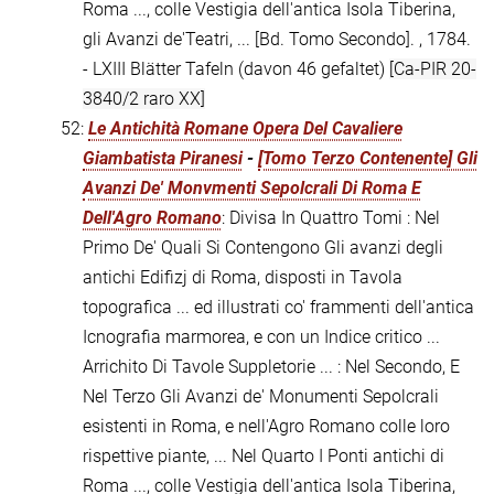
Roma ..., colle Vestigia dell'antica Isola Tiberina,
gli Avanzi de'Teatri, ... [Bd. Tomo Secondo]. , 1784.
- LXIII Blätter Tafeln (davon 46 gefaltet)
[Ca-PIR 20-
3840/2 raro XX]
52:
Le Antichità Romane Opera Del Cavaliere
Giambatista Piranesi
-
[Tomo Terzo Contenente] Gli
Avanzi De' Monvmenti Sepolcrali Di Roma E
Dell'Agro Romano
: Divisa In Quattro Tomi : Nel
Primo De' Quali Si Contengono Gli avanzi degli
antichi Edifizj di Roma, disposti in Tavola
topografica ... ed illustrati co' frammenti dell'antica
Icnografia marmorea, e con un Indice critico ...
Arrichito Di Tavole Suppletorie ... : Nel Secondo, E
Nel Terzo Gli Avanzi de' Monumenti Sepolcrali
esistenti in Roma, e nell'Agro Romano colle loro
rispettive piante, ... Nel Quarto I Ponti antichi di
Roma ..., colle Vestigia dell'antica Isola Tiberina,