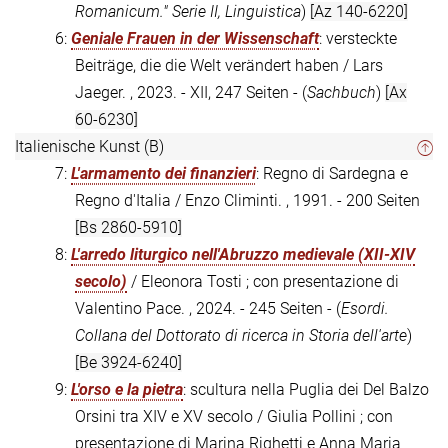
Romanicum." Serie II, Linguistica
)
[Az 140-6220]
6:
Geniale Frauen in der Wissenschaft
: versteckte
Beiträge, die die Welt verändert haben / Lars
Jaeger. , 2023. - XII, 247 Seiten - (
Sachbuch
)
[Ax
60-6230]
Italienische Kunst (B)
7:
L'armamento dei finanzieri
: Regno di Sardegna e
Regno d'Italia / Enzo Climinti. , 1991. - 200 Seiten
[Bs 2860-5910]
8:
L'arredo liturgico nell'Abruzzo medievale (XII-XIV
secolo)
/ Eleonora Tosti ; con presentazione di
Valentino Pace. , 2024. - 245 Seiten - (
Esordi.
Collana del Dottorato di ricerca in Storia dell'arte
)
[Be 3924-6240]
9:
L'orso e la pietra
: scultura nella Puglia dei Del Balzo
Orsini tra XIV e XV secolo / Giulia Pollini ; con
presentazione di Marina Righetti e Anna Maria