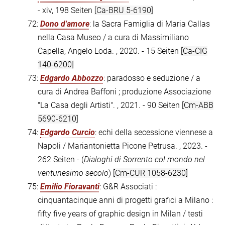
- xiv, 198 Seiten
[Ca-BRU 5-6190]
72:
Dono d'amore
: la Sacra Famiglia di Maria Callas
nella Casa Museo / a cura di Massimiliano
Capella, Angelo Loda. , 2020. - 15 Seiten
[Ca-CIG
140-6200]
73:
Edgardo Abbozzo
: paradosso e seduzione / a
cura di Andrea Baffoni ; produzione Associazione
"La Casa degli Artisti". , 2021. - 90 Seiten
[Cm-ABB
5690-6210]
74:
Edgardo Curcio
: echi della secessione viennese a
Napoli / Mariantonietta Picone Petrusa. , 2023. -
262 Seiten - (
Dialoghi di Sorrento col mondo nel
ventunesimo secolo
)
[Cm-CUR 1058-6230]
75:
Emilio Fioravanti
: G&R Associati :
cinquantacinque anni di progetti grafici a Milano :
fifty five years of graphic design in Milan / testi