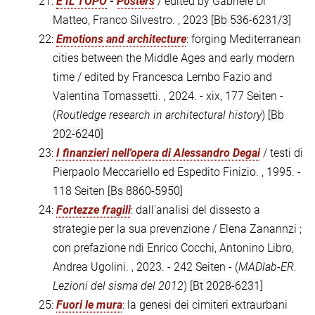
21:
E IL TOPO
-
Posters
/ edited by Gabriele Di
Matteo, Franco Silvestro. , 2023
[Bb 536-6231/3]
22:
Emotions and architecture
: forging Mediterranean
cities between the Middle Ages and early modern
time / edited by Francesca Lembo Fazio and
Valentina Tomassetti. , 2024. - xix, 177 Seiten -
(
Routledge research in architectural history
)
[Bb
202-6240]
23:
I finanzieri nell'opera di Alessandro Degai
/ testi di
Pierpaolo Meccariello ed Espedito Finizio. , 1995. -
118 Seiten
[Bs 8860-5950]
24:
Fortezze fragili
: dall'analisi del dissesto a
strategie per la sua prevenzione / Elena Zanannzi ;
con prefazione ndi Enrico Cocchi, Antonino Libro,
Andrea Ugolini. , 2023. - 242 Seiten - (
MADlab-ER.
Lezioni del sisma del 2012
)
[Bt 2028-6231]
25:
Fuori le mura
: la genesi dei cimiteri extraurbani