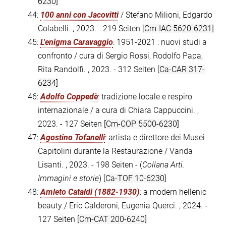
6230]
44:
100 anni con Jacovitti
/ Stefano Milioni, Edgardo
Colabelli. , 2023. - 219 Seiten
[Cm-IAC 5620-6231]
45:
L'enigma Caravaggio
: 1951-2021 : nuovi studi a
confronto / cura di Sergio Rossi, Rodolfo Papa,
Rita Randolfi. , 2023. - 312 Seiten
[Ca-CAR 317-
6234]
46:
Adolfo Coppedè
: tradizione locale e respiro
internazionale / a cura di Chiara Cappuccini. ,
2023. - 127 Seiten
[Cm-COP 5500-6230]
47:
Agostino Tofanelli
: artista e direttore dei Musei
Capitolini durante la Restaurazione / Vanda
Lisanti. , 2023. - 198 Seiten - (
Collana Arti.
Immagini e storie
)
[Ca-TOF 10-6230]
48:
Amleto Cataldi (1882-1930)
: a modern hellenic
beauty / Eric Calderoni, Eugenia Querci. , 2024. -
127 Seiten
[Cm-CAT 200-6240]