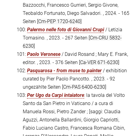
Bazzocchi, Francesco Gurrieri, Sergio Givone,
Teobaldo Fortunato, Diego Salvadori. , 2024. - 165
Seiten
[Cm-PEP 1720-6240]
100:
Palermo nelle foto di Giovanni Crupi
/ Letizia
Tomasino. , 2023. - 267 Seiten
[Cm-CRU 5832-
6230]
101:
Paolo Veronese
/ David Rosand ; Mary E. Frank,
editor. , 2023. - 376 Seiten
[Ca-VER 671-6230]
102:
Pasquarosa - from muse to painter
/ exhibition
curated by Pier Paolo Pancotto. , 2023. - 92
ungezählte Seiten
[Cm-PAS 6400-6230]
103:
Per Ugo da Carpi intaiatore
: la tavola del Volto
Santo da San Pietro in Vaticano / a cura di
Manuela Rossi, Pietro Zander ; [saggi: Claudia
Aguzzi, Antonella Ballardini, Giorgio Capriotti,
Fabio Luciano Castro, Francesca Romana Cibin,