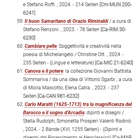
e Stefano Roffi. , 2024. - 214 Seiten
[Cm-MUN 200-
6241]
59:
Il buon Samaritano di Orazio Riminaldi
/ a cura di
Stefano Renzoni. , 2023. - 78 Seiten
[Ca-RIM 30-
6230]
60:
Cambiare pelle
: Soggettività e creatività nella
poesia di Michelangelo / Christine Ott. , 2024. -
235 Seiten - (
Lingue e letterature
)
[Ca-MIC 21-6240]
61:
Canova e il potere
: la collezione Giovanni Battista
Sommariva / da una idea di Vittorio Sgarbi ; a cura
di Moira Mascotto, Elena Catra. , 2023. - 237
Seiten
[Ca-CAN 981-6232]
62:
Carlo Maratti (1625-1713) tra la magnificenza del
Barocco e il sogno d'Arcadia
: dipinti e disegni /
Stella Rudolph, Simonetta Prosperi Valenti Rodinò.
, 2024. - 2 Bände (XVI, 1255 Seiten) - (
Dipinti e
disegni dal Rinascimento al Neoclassico
)
[Ca-MAR