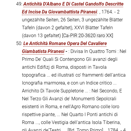
49:
Antichità D'Albano E Di Castel Gandolfo Descritte
Ed Incise Da Giovambattista Piranesi
. , 1764. - 2
ungezählte Seiten, 26 Seiten, 3 ungezählte Blätter
Tafeln (davon 2 gefaltet), XXVI Blätter Tafeln
(davon 13 gefaltet)
[Ca-PIR 20-3620 raro XX]
50:
Le Antichità Romane Opera Del Cavaliere
Giambatista Piranesi
-
: Divisa In Quattro Tomi : Nel
Primo De' Quali Si Contengono Gli avanzi degli
antichi Edifizj di Roma, disposti in Tavola
topografica ... ed illustrati co' frammenti dell'antica
Icnografia marmorea, e con un Indice critico ...
Arrichito Di Tavole Suppletorie ... : Nel Secondo, E
Nel Terzo Gli Avanzi de' Monumenti Sepolcrali
esistenti in Roma, e nell'Agro Romano colle loro
rispettive piante, ... Nel Quarto I Ponti antichi di
Roma ..., colle Vestigia dell'antica Isola Tiberina,
gli Avanzi de'Teatri, ... [Bd. Tomo Primo]. , 1784. - 4