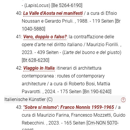
- (
LapisLocus
)
[Be 5264-6190]
40:
La Valle d'Aosta nei manifesti
/ a cura di Efisio
Noussan e Gerardo Priuli. , 1988. - 119 Seiten
[Br
1040-5880]
41:
Vero, doppio o falso?
: la contraffazione delle
opere d'arte nel diritto italiano / Maurizio Fiorilli. ,
2023. - 439 Seiten - (
L'arte del buono e del giusto
)
[Bt 628-6230]
42:
Viaggio in Italia
: itinerari di architettura
contemporanea : routes of contemporary
architecture / a cura di Roberto Bosi, Mattia
Pavarotti. , 2024. - 175 Seiten
[Bn 190-6240]
Italienische Künstler (C)
43:
"Sobre sí mismo": Franco Nonnis 1959-1965
/ a
cura di Maurizio Farina, Francesco Mozzetti, Guido
Rebecchini. , 2023. - 165 Seiten
[Cm-NON 5070-