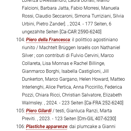
Lorenza D'Alessandro, Laura Donati, Mallio
Falcioni, Barbara Jatta, Fabio Morresi, Manuela
Rossi, Claudio Seccaroni, Simona Turriziani, Silvia
Urbini, Pietro Zander]. , 2024. - 177 Seiten, 6
ungezählte Seiten
[Ca-CAR 2590-6240]
104:
Piero della Francesca
: il polittico agostiniano
riunito / Machtelt Brüggen Israëls con Nathaniel
Silver ; con contributi di Fulvio Cervini, Marco
Collareta, Lisa Monnas e Rachel Billinge,
Gianmarco Borghi, Isabella Castiglioni, Jill
Dunkerton, Marco Gargano, Helen Howard, Matteo
Interlenghi, Alice Pertica, Anna Piccirillo, Federica
Pozzi, Chiara Ricci, Christian Salvatore, Elizabeth
Walmsley. , 2024. - 223 Seiten
[Ca-FRA 252-6240]
105:
Piero Gilardi
/ testi, Gianluca Ranzi, Marta
Previti. , 2023. - 123 Seiten
[Cm-GIL 407-6230]
106:
Plastiche apparenze
: dai plumcake a Gianni