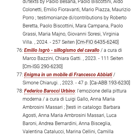
di/texts by Paolo Besana, Paolo Biscottini, Aldo
Colonetti, Emilio Fioravanti, Mario Piazza, Maurizio
Porro ; testimonianze di/contributions by Roberto
Beretta, Paolo Biscottini, Mara Campana, Paolo
Grassi, Maria Majno, Giovanni Soresi, Virginia
Villa. , 2024. - 257 Seiten
[Cm-FIO 6435-6240]
76:
Emilio Isgrò - sillogismo del cavallo
/ a cura di
Marco Bazzini, Chiara Gatti. , 2023. - 111 Seiten
[Cm-ISG 290-6230]
77:
Enigma in un mobile di Francesco Abbiati
/
Simone Chiarugi. , 2023. - 47 p.
[Ca-ABB 193-6230]
78:
Federico Barocci Urbino
: l'emozione della pittura
moderna / a cura di Luigi Gallo, Anna Maria
Ambrosini Massari ; [testi in catalogo: Barbara
Agosti, Anna Maria Ambrosini Massari, Luca
Baroni, Andrea Bernardini, Anna Bisceglia,
Valentina Catalucci, Marina Cellini, Camilla