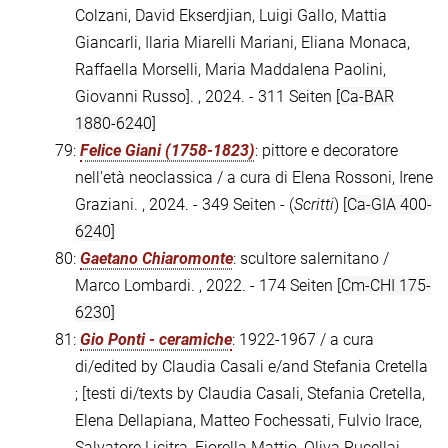
Colzani, David Ekserdjian, Luigi Gallo, Mattia
Giancarli, Ilaria Miarelli Mariani, Eliana Monaca,
Raffaella Morselli, Maria Maddalena Paolini,
Giovanni Russo]. , 2024. - 311 Seiten
[Ca-BAR
1880-6240]
79:
Felice Giani (1758-1823)
: pittore e decoratore
nell'età neoclassica / a cura di Elena Rossoni, Irene
Graziani. , 2024. - 349 Seiten - (
Scritti
)
[Ca-GIA 400-
6240]
80:
Gaetano Chiaromonte
: scultore salernitano /
Marco Lombardi. , 2022. - 174 Seiten
[Cm-CHI 175-
6230]
81:
Gio Ponti - ceramiche
: 1922-1967 / a cura
di/edited by Claudia Casali e/and Stefania Cretella
; [testi di/texts by Claudia Casali, Stefania Cretella,
Elena Dellapiana, Matteo Fochessati, Fulvio Irace,
Salvatore Licitra, Fiorella Mattio, Oliva Rucellai,