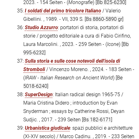
2023. - 154 Seiten - (
Monografie
)
[Bb 825-6230]
35:
I soldati del primo tricolore Italiano
/ Valerio
Gibellini. , 1989. - VII, 339 S.
[Bs 8860-5890 gr]
36:
Studio Azzurro
: portatori di storia, portatori di
storie / progetto editoriale a cura di Fabio Cirifino,
Laura Marcolini. , 2023. - 259 Seiten - (
Icone
)
[Bb
995-6232]
37:
Sulla storia e sulle cose notevoli dell'isola di
Stromboli
/ Vincenzo Moreno. , 2024. - 183 Seiten -
(
IRAW - Italian Research on Ancient World
)
[Be
5018-6240]
38:
SuperDesign
: Italian radical design 1965-75 /
Maria Cristina Didero ; introduction by Evan
Snyderman ; essays by Catherine Rossi, Deyan
Sudjic. , 2017. - 239 Seiten
[Bs 182-6171]
39:
Urbanistica giudicale
: spazi pubblici e architetture
(XI-XIV secolo) / Marco Cadinu. , 2019. - 233 Seiten