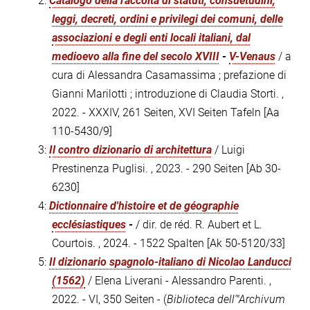
2:
Catalogo della raccolta di statuti, consuetudini,
leggi, decreti, ordini e privilegi dei comuni, delle
associazioni e degli enti locali italiani, dal
medioevo alla fine del secolo XVIII
-
V-Venaus
/ a
cura di Alessandra Casamassima ; prefazione di
Gianni Marilotti ; introduzione di Claudia Storti. ,
2022. - XXXIV, 261 Seiten, XVI Seiten Tafeln
[Aa
110-5430/9]
3:
Il contro dizionario di architettura
/ Luigi
Prestinenza Puglisi. , 2023. - 290 Seiten
[Ab 30-
6230]
4:
Dictionnaire d'histoire et de géographie
ecclésiastiques
-
/ dir. de réd. R. Aubert et L.
Courtois. , 2024. - 1522 Spalten
[Ak 50-5120/33]
5:
Il dizionario spagnolo-italiano di Nicolao Landucci
(1562)
/ Elena Liverani - Alessandro Parenti. ,
2022. - VI, 350 Seiten - (
Biblioteca dell'"Archivum