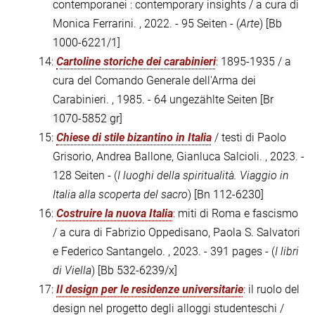
contemporanei : contemporary insights / a cura di
Monica Ferrarini. , 2022. - 95 Seiten - (
Arte
)
[Bb
1000-6221/1]
14:
Cartoline storiche dei carabinieri
: 1895-1935 / a
cura del Comando Generale dell'Arma dei
Carabinieri. , 1985. - 64 ungezählte Seiten
[Br
1070-5852 gr]
15:
Chiese di stile bizantino in Italia
/ testi di Paolo
Grisorio, Andrea Ballone, Gianluca Salcioli. , 2023. -
128 Seiten - (
I luoghi della spiritualità. Viaggio in
Italia alla scoperta del sacro
)
[Bn 112-6230]
16:
Costruire la nuova Italia
: miti di Roma e fascismo
/ a cura di Fabrizio Oppedisano, Paola S. Salvatori
e Federico Santangelo. , 2023. - 391 pages - (
I libri
di Viella
)
[Bb 532-6239/x]
17:
Il design per le residenze universitarie
: il ruolo del
design nel progetto degli alloggi studenteschi /