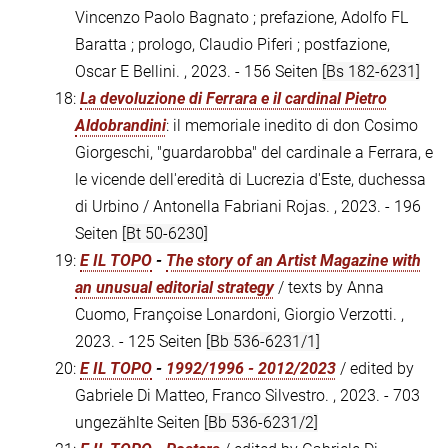
Vincenzo Paolo Bagnato ; prefazione, Adolfo FL
Baratta ; prologo, Claudio Piferi ; postfazione,
Oscar E Bellini. , 2023. - 156 Seiten
[Bs 182-6231]
18:
La devoluzione di Ferrara e il cardinal Pietro
Aldobrandini
: il memoriale inedito di don Cosimo
Giorgeschi, "guardarobba" del cardinale a Ferrara, e
le vicende dell'eredità di Lucrezia d'Este, duchessa
di Urbino / Antonella Fabriani Rojas. , 2023. - 196
Seiten
[Bt 50-6230]
19:
E IL TOPO
-
The story of an Artist Magazine with
an unusual editorial strategy
/ texts by Anna
Cuomo, Françoise Lonardoni, Giorgio Verzotti. ,
2023. - 125 Seiten
[Bb 536-6231/1]
20:
E IL TOPO
-
1992/1996 - 2012/2023
/ edited by
Gabriele Di Matteo, Franco Silvestro. , 2023. - 703
ungezählte Seiten
[Bb 536-6231/2]