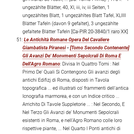
ungezählte Blätter, 40, XI, iii, iv, iii Seiten, 1
ungezähltes Blatt, 1 ungezähltes Blatt Tafel, XLIIII
Blätter Tafeln (davon 9 gefaltet), 3 ungezählte
gefaltete Blätter Tafeln
[Ca-PIR 20-3840/1 raro XX]
51:
Le Antichità Romane Opera Del Cavaliere
Giambatista Piranesi
-
[Tomo Secondo Contenente]
Gli Avanzi De' Monvmenti Sepolcrali Di Roma E
Dell'Agro Romano
: Divisa In Quattro Tomi : Nel
Primo De' Quali Si Contengono Gli avanzi degli
antichi Edifizj di Roma, disposti in Tavola
topografica ... ed illustrati co' frammenti dell'antica
Icnografia marmorea, e con un Indice critico ...
Arrichito Di Tavole Suppletorie ... : Nel Secondo, E
Nel Terzo Gli Avanzi de' Monumenti Sepolcrali
esistenti in Roma, e nell'Agro Romano colle loro
rispettive piante, ... Nel Quarto I Ponti antichi di