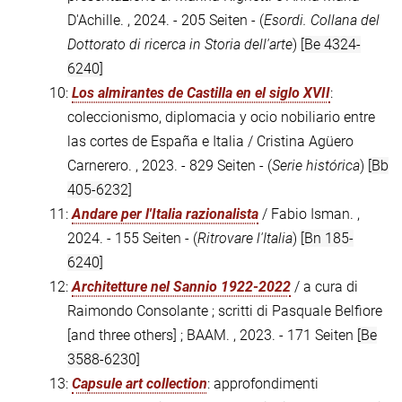
D'Achille. , 2024. - 205 Seiten - (
Esordi. Collana del
Dottorato di ricerca in Storia dell'arte
)
[Be 4324-
6240]
10:
Los almirantes de Castilla en el siglo XVII
:
coleccionismo, diplomacia y ocio nobiliario entre
las cortes de España e Italia / Cristina Agüero
Carnerero. , 2023. - 829 Seiten - (
Serie histórica
)
[Bb
405-6232]
11:
Andare per l'Italia razionalista
/ Fabio Isman. ,
2024. - 155 Seiten - (
Ritrovare l'Italia
)
[Bn 185-
6240]
12:
Architetture nel Sannio 1922-2022
/ a cura di
Raimondo Consolante ; scritti di Pasquale Belfiore
[and three others] ; BAAM. , 2023. - 171 Seiten
[Be
3588-6230]
13:
Capsule art collection
: approfondimenti