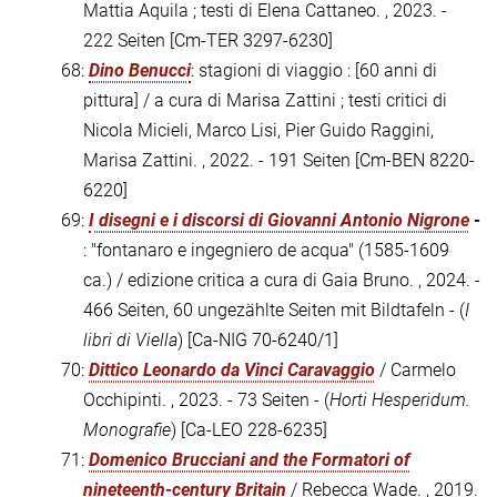
Mattia Aquila ; testi di Elena Cattaneo. , 2023. -
222 Seiten
[Cm-TER 3297-6230]
68:
Dino Benucci
: stagioni di viaggio : [60 anni di
pittura] / a cura di Marisa Zattini ; testi critici di
Nicola Micieli, Marco Lisi, Pier Guido Raggini,
Marisa Zattini. , 2022. - 191 Seiten
[Cm-BEN 8220-
6220]
69:
I disegni e i discorsi di Giovanni Antonio Nigrone
-
: "fontanaro e ingegniero de acqua" (1585-1609
ca.) / edizione critica a cura di Gaia Bruno. , 2024. -
466 Seiten, 60 ungezählte Seiten mit Bildtafeln - (
I
libri di Viella
)
[Ca-NIG 70-6240/1]
70:
Dittico Leonardo da Vinci Caravaggio
/ Carmelo
Occhipinti. , 2023. - 73 Seiten - (
Horti Hesperidum.
Monografie
)
[Ca-LEO 228-6235]
71:
Domenico Brucciani and the Formatori of
nineteenth-century Britain
/ Rebecca Wade. , 2019.