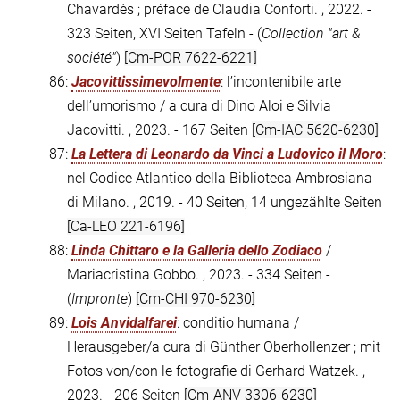
Chavardès ; préface de Claudia Conforti. , 2022. -
323 Seiten, XVI Seiten Tafeln - (
Collection "art &
société"
)
[Cm-POR 7622-6221]
86:
Jacovittissimevolmente
: l’incontenibile arte
dell’umorismo / a cura di Dino Aloi e Silvia
Jacovitti. , 2023. - 167 Seiten
[Cm-IAC 5620-6230]
87:
La Lettera di Leonardo da Vinci a Ludovico il Moro
:
nel Codice Atlantico della Biblioteca Ambrosiana
di Milano. , 2019. - 40 Seiten, 14 ungezählte Seiten
[Ca-LEO 221-6196]
88:
Linda Chittaro e la Galleria dello Zodiaco
/
Mariacristina Gobbo. , 2023. - 334 Seiten -
(
Impronte
)
[Cm-CHI 970-6230]
89:
Lois Anvidalfarei
: conditio humana /
Herausgeber/a cura di Günther Oberhollenzer ; mit
Fotos von/con le fotografie di Gerhard Watzek. ,
2023. - 206 Seiten
[Cm-ANV 3306-6230]