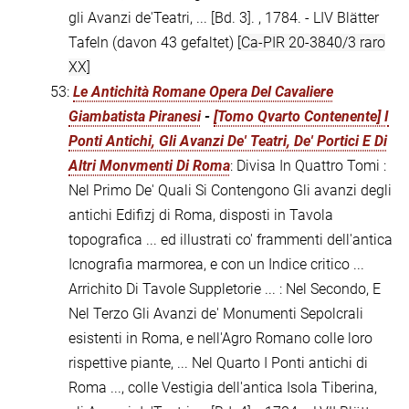
gli Avanzi de'Teatri, ... [Bd. 3]. , 1784. - LIV Blätter
Tafeln (davon 43 gefaltet)
[Ca-PIR 20-3840/3 raro
XX]
53:
Le Antichità Romane Opera Del Cavaliere
Giambatista Piranesi
-
[Tomo Qvarto Contenente] I
Ponti Antichi, Gli Avanzi De' Teatri, De' Portici E Di
Altri Monvmenti Di Roma
: Divisa In Quattro Tomi :
Nel Primo De' Quali Si Contengono Gli avanzi degli
antichi Edifizj di Roma, disposti in Tavola
topografica ... ed illustrati co' frammenti dell'antica
Icnografia marmorea, e con un Indice critico ...
Arrichito Di Tavole Suppletorie ... : Nel Secondo, E
Nel Terzo Gli Avanzi de' Monumenti Sepolcrali
esistenti in Roma, e nell'Agro Romano colle loro
rispettive piante, ... Nel Quarto I Ponti antichi di
Roma ..., colle Vestigia dell'antica Isola Tiberina,