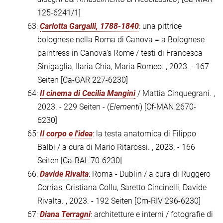
125-6241/1]
63:
Carlotta Gargalli, 1788-1840
: una pittrice
bolognese nella Roma di Canova = a Bolognese
paintress in Canova's Rome / testi di Francesca
Sinigaglia, Ilaria Chia, Maria Romeo. , 2023. - 167
Seiten
[Ca-GAR 227-6230]
64:
Il cinema di Cecilia Mangini
/ Mattia Cinquegrani. ,
2023. - 229 Seiten - (
Elementi
)
[Cf-MAN 2670-
6230]
65:
Il corpo e l'idea
: la testa anatomica di Filippo
Balbi / a cura di Mario Ritarossi. , 2023. - 166
Seiten
[Ca-BAL 70-6230]
66:
Davide Rivalta
: Roma - Dublin / a cura di Ruggero
Corrias, Cristiana Collu, Saretto Cincinelli, Davide
Rivalta. , 2023. - 192 Seiten
[Cm-RIV 296-6230]
67:
Diana Terragni
: architetture e interni / fotografie di