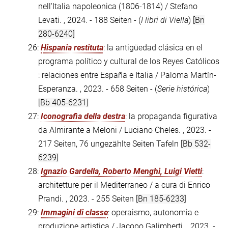
nell'Italia napoleonica (1806-1814) / Stefano
Levati. , 2024. - 188 Seiten - (
I libri di Viella
)
[Bn
280-6240]
26:
Hispania restituta
: la antigüedad clásica en el
programa político y cultural de los Reyes Católicos
: relaciones entre España e Italia / Paloma Martín-
Esperanza. , 2023. - 658 Seiten - (
Serie histórica
)
[Bb 405-6231]
27:
Iconografia della destra
: la propaganda figurativa
da Almirante a Meloni / Luciano Cheles. , 2023. -
217 Seiten, 76 ungezählte Seiten Tafeln
[Bb 532-
6239]
28:
Ignazio Gardella, Roberto Menghi, Luigi Vietti
:
architetture per il Mediterraneo / a cura di Enrico
Prandi. , 2023. - 255 Seiten
[Bn 185-6233]
29:
Immagini di classe
: operaismo, autonomia e
produzione artistica / Jacopo Galimberti. , 2023. -