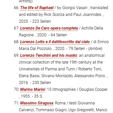
Artists]
)
66:
The life of Raphael
/ by Giorgio Vasari ; translated
and edited by Rick Scorza and Paul Joannides. ,
2020. - 223 Seiten
67:
Lorenzo De Caro opera completa
/ Achille Della
Ragione. , 2020. - 64 Seiten
68:
Lorenzo Lotto e il dattiloscritto dal cielo
/ di Enrico
Maria Dal Pozzolo. , 2020. - 79 Seiten - (
Ambre
)
69:
Lorenzo Tenchini and his masks
: an anatomical
clinical collection of the late 19th century at the
Universities of Parma and Turin / Roberto Toni,
Elena Bassi, Silvano Montaldo, Alessandro Porro. ,
2016. - 230 Seiten
70:
Marino Marini
: 15 lithographies / Douglas Cooper.
, 1955. - 35 S.
71:
Massimo Siragusa
: Roma / testi Giovanna
Calvenzi, Tommaso Giagni, Ugo Gregoretti, Marco