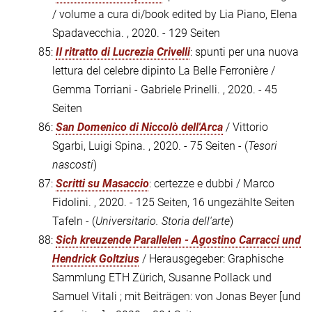
/ volume a cura di/book edited by Lia Piano, Elena
Spadavecchia. , 2020. - 129 Seiten
85:
Il ritratto di Lucrezia Crivelli
: spunti per una nuova
lettura del celebre dipinto La Belle Ferronière /
Gemma Torriani - Gabriele Prinelli. , 2020. - 45
Seiten
86:
San Domenico di Niccolò dell'Arca
/ Vittorio
Sgarbi, Luigi Spina. , 2020. - 75 Seiten - (
Tesori
nascosti
)
87:
Scritti su Masaccio
: certezze e dubbi / Marco
Fidolini. , 2020. - 125 Seiten, 16 ungezählte Seiten
Tafeln - (
Universitario. Storia dell'arte
)
88:
Sich kreuzende Parallelen - Agostino Carracci und
Hendrick Goltzius
/ Herausgegeber: Graphische
Sammlung ETH Zürich, Susanne Pollack und
Samuel Vitali ; mit Beiträgen: von Jonas Beyer [und