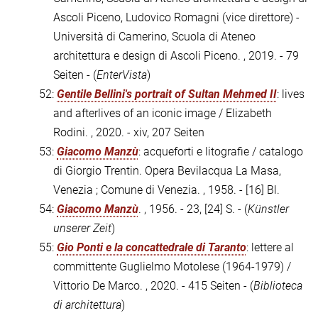
Ascoli Piceno, Ludovico Romagni (vice direttore) -
Università di Camerino, Scuola di Ateneo
architettura e design di Ascoli Piceno. , 2019. - 79
Seiten - (
EnterVista
)
52:
Gentile Bellini's portrait of Sultan Mehmed II
: lives
and afterlives of an iconic image / Elizabeth
Rodini. , 2020. - xiv, 207 Seiten
53:
Giacomo Manzù
: acqueforti e litografie / catalogo
di Giorgio Trentin. Opera Bevilacqua La Masa,
Venezia ; Comune di Venezia. , 1958. - [16] Bl.
54:
Giacomo Manzù
. , 1956. - 23, [24] S. - (
Künstler
unserer Zeit
)
55:
Gio Ponti e la concattedrale di Taranto
: lettere al
committente Guglielmo Motolese (1964-1979) /
Vittorio De Marco. , 2020. - 415 Seiten - (
Biblioteca
di architettura
)