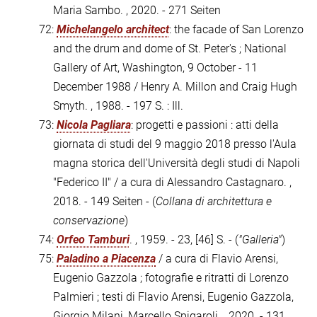
Maria Sambo. , 2020. - 271 Seiten
72:
Michelangelo architect
: the facade of San Lorenzo
and the drum and dome of St. Peter's ; National
Gallery of Art, Washington, 9 October - 11
December 1988 / Henry A. Millon and Craig Hugh
Smyth. , 1988. - 197 S. : Ill.
73:
Nicola Pagliara
: progetti e passioni : atti della
giornata di studi del 9 maggio 2018 presso l'Aula
magna storica dell'Università degli studi di Napoli
"Federico II" / a cura di Alessandro Castagnaro. ,
2018. - 149 Seiten - (
Collana di architettura e
conservazione
)
74:
Orfeo Tamburi
. , 1959. - 23, [46] S. - (
"Galleria"
)
75:
Paladino a Piacenza
/ a cura di Flavio Arensi,
Eugenio Gazzola ; fotografie e ritratti di Lorenzo
Palmieri ; testi di Flavio Arensi, Eugenio Gazzola,
Giorgio Milani, Marcello Spigaroli. , 2020. - 131