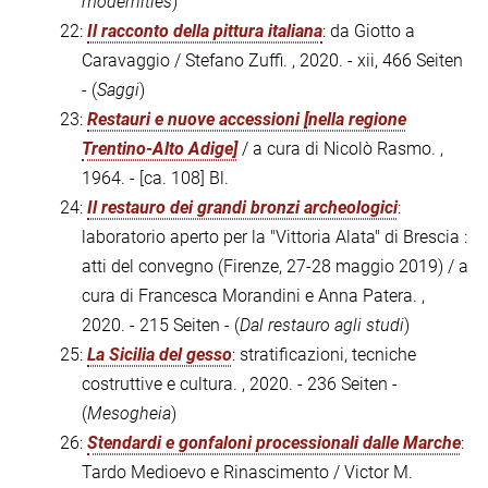
modernities
)
22:
Il racconto della pittura italiana
: da Giotto a
Caravaggio / Stefano Zuffi. , 2020. - xii, 466 Seiten
- (
Saggi
)
23:
Restauri e nuove accessioni [nella regione
Trentino-Alto Adige]
/ a cura di Nicolò Rasmo. ,
1964. - [ca. 108] Bl.
24:
Il restauro dei grandi bronzi archeologici
:
laboratorio aperto per la "Vittoria Alata" di Brescia :
atti del convegno (Firenze, 27-28 maggio 2019) / a
cura di Francesca Morandini e Anna Patera. ,
2020. - 215 Seiten - (
Dal restauro agli studi
)
25:
La Sicilia del gesso
: stratificazioni, tecniche
costruttive e cultura. , 2020. - 236 Seiten -
(
Mesogheia
)
26:
Stendardi e gonfaloni processionali dalle Marche
:
Tardo Medioevo e Rinascimento / Victor M.