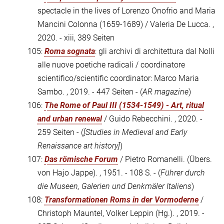
spectacle in the lives of Lorenzo Onofrio and Maria
Mancini Colonna (1659-1689) / Valeria De Lucca. ,
2020. - xiii, 389 Seiten
105:
Roma sognata
: gli archivi di architettura dal Nolli
alle nuove poetiche radicali / coordinatore
scientifico/scientific coordinator: Marco Maria
Sambo. , 2019. - 447 Seiten - (
AR magazine
)
106:
The Rome of Paul III (1534-1549) - Art, ritual
and urban renewal
/ Guido Rebecchini. , 2020. -
259 Seiten - (
[Studies in Medieval and Early
Renaissance art history]
)
107:
Das römische Forum
/ Pietro Romanelli. (Übers.
von Hajo Jappe). , 1951. - 108 S. - (
Führer durch
die Museen, Galerien und Denkmäler Italiens
)
108:
Transformationen Roms in der Vormoderne
/
Christoph Mauntel, Volker Leppin (Hg.). , 2019. -