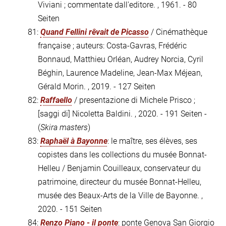
Viviani ; commentate dall'editore. , 1961. - 80
Seiten
81:
Quand Fellini rêvait de Picasso
/ Cinémathèque
française ; auteurs: Costa-Gavras, Frédéric
Bonnaud, Matthieu Orléan, Audrey Norcia, Cyril
Béghin, Laurence Madeline, Jean-Max Méjean,
Gérald Morin. , 2019. - 127 Seiten
82:
Raffaello
/ presentazione di Michele Prisco ;
[saggi di] Nicoletta Baldini. , 2020. - 191 Seiten -
(
Skira masters
)
83:
Raphaël à Bayonne
: le maître, ses élèves, ses
copistes dans les collections du musée Bonnat-
Helleu / Benjamin Couilleaux, conservateur du
patrimoine, directeur du musée Bonnat-Helleu,
musée des Beaux-Arts de la Ville de Bayonne. ,
2020. - 151 Seiten
84:
Renzo Piano - il ponte
: ponte Genova San Giorgio