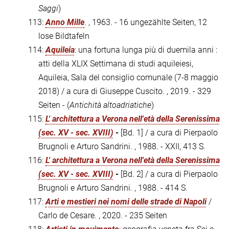
Saggi
)
113:
Anno Mille
. , 1963. - 16 ungezählte Seiten, 12
lose Bildtafeln
114:
Aquileia
: una fortuna lunga più di duemila anni :
atti della XLIX Settimana di studi aquileiesi,
Aquileia, Sala del consiglio comunale (7-8 maggio
2018) / a cura di Giuseppe Cuscito. , 2019. - 329
Seiten - (
Antichità altoadriatiche
)
115:
L' architettura a Verona nell'età della Serenissima
(sec. XV - sec. XVIII)
-
[Bd. 1] / a cura di Pierpaolo
Brugnoli e Arturo Sandrini. , 1988. - XXII, 413 S.
116:
L' architettura a Verona nell'età della Serenissima
(sec. XV - sec. XVIII)
-
[Bd. 2] / a cura di Pierpaolo
Brugnoli e Arturo Sandrini. , 1988. - 414 S.
117:
Arti e mestieri nei nomi delle strade di Napoli
/
Carlo de Cesare. , 2020. - 235 Seiten