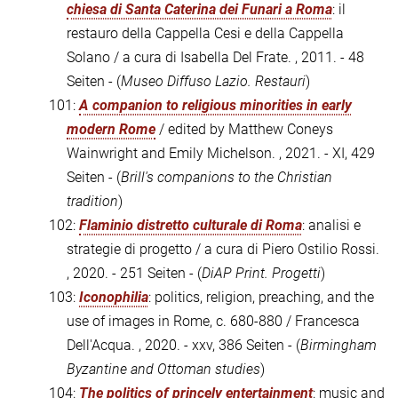
chiesa di Santa Caterina dei Funari a Roma
: il
restauro della Cappella Cesi e della Cappella
Solano / a cura di Isabella Del Frate. , 2011. - 48
Seiten - (
Museo Diffuso Lazio. Restauri
)
101:
A companion to religious minorities in early
modern Rome
/ edited by Matthew Coneys
Wainwright and Emily Michelson. , 2021. - XI, 429
Seiten - (
Brill's companions to the Christian
tradition
)
102:
Flaminio distretto culturale di Roma
: analisi e
strategie di progetto / a cura di Piero Ostilio Rossi.
, 2020. - 251 Seiten - (
DiAP Print. Progetti
)
103:
Iconophilia
: politics, religion, preaching, and the
use of images in Rome, c. 680-880 / Francesca
Dell'Acqua. , 2020. - xxv, 386 Seiten - (
Birmingham
Byzantine and Ottoman studies
)
104:
The politics of princely entertainment
: music and