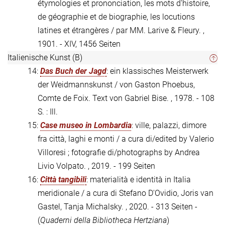
étymologies et prononciation, les mots d'histoire,
de géographie et de biographie, les locutions
latines et étrangères / par MM. Larive & Fleury. ,
1901. - XIV, 1456 Seiten
Italienische Kunst (B)
14:
Das Buch der Jagd
: ein klassisches Meisterwerk
der Weidmannskunst / von Gaston Phoebus,
Comte de Foix. Text von Gabriel Bise. , 1978. - 108
S. : Ill.
15:
Case museo in Lombardia
: ville, palazzi, dimore
fra città, laghi e monti / a cura di/edited by Valerio
Villoresi ; fotografie di/photographs by Andrea
Livio Volpato. , 2019. - 199 Seiten
16:
Città tangibili
: materialità e identità in Italia
meridionale / a cura di Stefano D'Ovidio, Joris van
Gastel, Tanja Michalsky. , 2020. - 313 Seiten -
(
Quaderni della Bibliotheca Hertziana
)