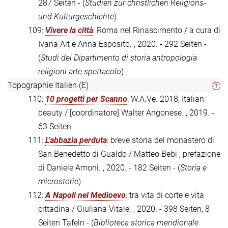
287 Seiten - (
Studien zur christlichen Religions-
und Kulturgeschichte
)
109:
Vivere la città
: Roma nel Rinascimento / a cura di
Ivana Ait e Anna Esposito. , 2020. - 292 Seiten -
(
Studi del Dipartimento di storia antropologia
religioni arte spettacolo
)
Topographie Italien (E)
110:
10 progetti per Scanno
: W.A.Ve. 2018, Italian
beauty / [coordinatore] Walter Angonese. , 2019. -
63 Seiten
111:
L'abbazia perduta
: breve storia del monastero di
San Benedetto di Gualdo / Matteo Bebi ; prefazione
di Daniele Amoni. , 2020. - 182 Seiten - (
Storia e
microstorie
)
112:
A Napoli nel Medioevo
: tra vita di corte e vita
cittadina / Giuliana Vitale. , 2020. - 398 Seiten, 8
Seiten Tafeln - (
Biblioteca storica meridionale.