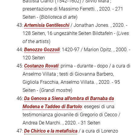
Battista Clarici (1542-1602) / Silvio Mara ;
presentazione di Massimo Ferretti. , 2020. - 271
Seiten - (
Biblioteca di arte
)
43:
Artemisia Gentileschi
/ Jonathan Jones. , 2020. -
128 Seiten, 16 ungezählte Seiten Bildtafeln - (
Lives
of the artists
)
44:
Benozzo Gozzoli
: 1420-97 / Marion Opitz. , 2000. -
120 Seiten
45:
Costanzo Rovati
: prima - durante - dopo / a cura di
Anselmo Villata ; testi di Giovanna Barbero,
Gigliola Fracchia, Anselmo Villata. , 2020. - 95
Seiten - (
Grandi mostre
)
46:
Da Genova a Siena all'ombra di Barnaba da
Modena e Taddeo di Bartolo
: esegesi di una
testimonianza giovanile di Gregorio di Cecco /
Andrea De Marchi. , 2020. - 31 Seiten
47:
De Chirico e la metafisica
/ a cura di Lorenzo