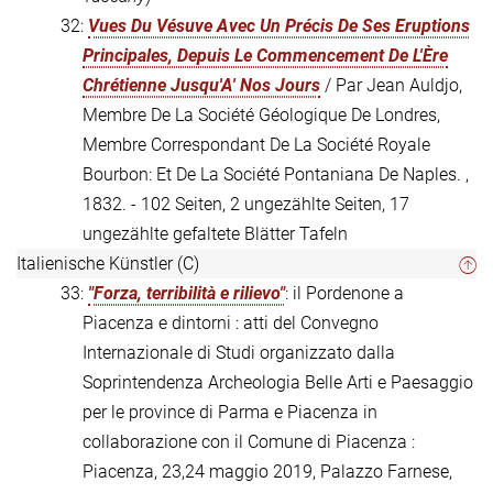
32:
Vues Du Vésuve Avec Un Précis De Ses Eruptions
Principales, Depuis Le Commencement De L'Ère
Chrétienne Jusqu'A' Nos Jours
/ Par Jean Auldjo,
Membre De La Société Géologique De Londres,
Membre Correspondant De La Société Royale
Bourbon: Et De La Société Pontaniana De Naples. ,
1832. - 102 Seiten, 2 ungezählte Seiten, 17
ungezählte gefaltete Blätter Tafeln
Italienische Künstler (C)
33:
"Forza, terribilità e rilievo"
: il Pordenone a
Piacenza e dintorni : atti del Convegno
Internazionale di Studi organizzato dalla
Soprintendenza Archeologia Belle Arti e Paesaggio
per le province di Parma e Piacenza in
collaborazione con il Comune di Piacenza :
Piacenza, 23,24 maggio 2019, Palazzo Farnese,