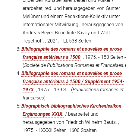
bildenden Künstler aller Zeiten und Völker /
erarbeitet, red. und herausgegeben von Günter
Meißner und einem Redaktions-Kollektiv unter
internationaler Mitwirkung ; herausgegeben von
Andreas Beyer, Bénédicte Savoy und Wolf
Tegethoff. , 2021. - LI, 538 Seiten
3:
Bibliographie des romans et nouvelles en prose
française antérieurs a 1500
. , 1975. - 180 Seiten -
(
Société de Publications Romanes et Francaises.
)
4:
Bibliographie des romans et nouvelles en prose
française antérieurs à 1500 / Supplément 1954-
1973
. , 1975. - 139 S. - (
Publications romanes et
françaises
)
5:
Biographisch-bibliographisches Kirchenlexikon
-
Ergänzungen XXIX.
/ bearbeitet und
herausgegeben von Friedrich Wilhelm Bautz. ,
1975. - LXXXII Seiten, 1600 Spalten