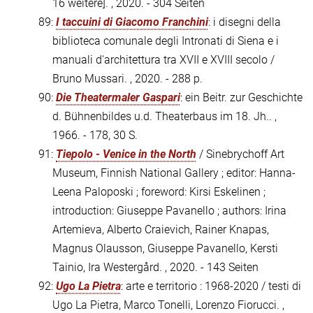
16 weitere]. , 2020. - 304 Seiten
89:
I taccuini di Giacomo Franchini
: i disegni della
biblioteca comunale degli Intronati di Siena e i
manuali d'architettura tra XVII e XVIII secolo /
Bruno Mussari. , 2020. - 288 p.
90:
Die Theatermaler Gaspari
: ein Beitr. zur Geschichte
d. Bühnenbildes u.d. Theaterbaus im 18. Jh.. ,
1966. - 178, 30 S.
91:
Tiepolo - Venice in the North
/ Sinebrychoff Art
Museum, Finnish National Gallery ; editor: Hanna-
Leena Paloposki ; foreword: Kirsi Eskelinen ;
introduction: Giuseppe Pavanello ; authors: Irina
Artemieva, Alberto Craievich, Rainer Knapas,
Magnus Olausson, Giuseppe Pavanello, Kersti
Tainio, Ira Westergård. , 2020. - 143 Seiten
92:
Ugo La Pietra
: arte e territorio : 1968-2020 / testi di
Ugo La Pietra, Marco Tonelli, Lorenzo Fiorucci. ,