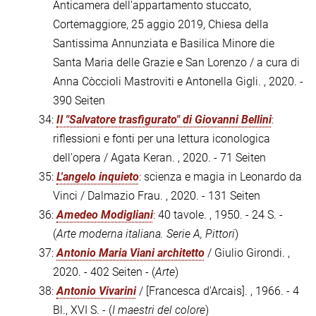
Anticamera dell'appartamento stuccato,
Cortemaggiore, 25 aggio 2019, Chiesa della
Santissima Annunziata e Basilica Minore die
Santa Maria delle Grazie e San Lorenzo / a cura di
Anna Còccioli Mastroviti e Antonella Gigli. , 2020. -
390 Seiten
34:
Il "Salvatore trasfigurato" di Giovanni Bellini
:
riflessioni e fonti per una lettura iconologica
dell'opera / Agata Keran. , 2020. - 71 Seiten
35:
L'angelo inquieto
: scienza e magia in Leonardo da
Vinci / Dalmazio Frau. , 2020. - 131 Seiten
36:
Amedeo Modigliani
: 40 tavole. , 1950. - 24 S. -
(
Arte moderna italiana. Serie A, Pittori
)
37:
Antonio Maria Viani architetto
/ Giulio Girondi. ,
2020. - 402 Seiten - (
Arte
)
38:
Antonio Vivarini
/ [Francesca d'Arcais]. , 1966. - 4
Bl., XVI S. - (
I maestri del colore
)