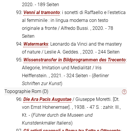
2020. - 189 Seiten
93:
Venni al tramonto
: i sonetti di Raffaello e l'estetica
al femminile : in lingua moderna con testo
originale a fronte / Alfredo Bussi. , 2020. - 78
Seiten
94:
Watermarks
: Leonardo da Vinci and the mastery
of nature / Leslie A. Geddes. , 2020. - 244 Seiten
95:
Wissenstransfer in Bildprogrammen des Trecento
:
Allegorie, Imitation und Medialität / Iris
Helffenstein. , 2021. - 324 Seiten - (
Berliner
Schriften zur Kunst
)
Topographie Rom (D)
96:
Die Ara Pacis Augustae
/ Giuseppe Moretti. [Dt.
von Ernst Hohenemser]. , 1938. - 47 S. : zahlr. Ill.,
Kt. - (
Führer durch die Museen und
Kunstdenkmäler Italiens
)
97:
Gli artisti spagnoli a Roma tra Sette e Ottocento
: