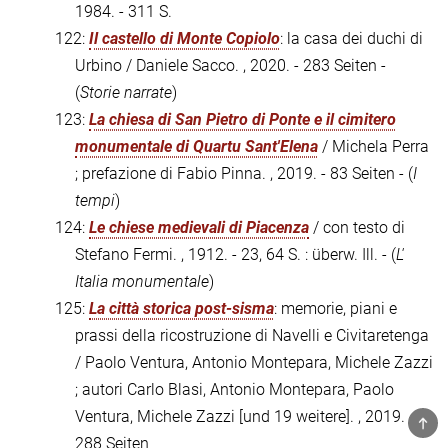
1984. - 311 S.
122:
Il castello di Monte Copiolo
: la casa dei duchi di
Urbino / Daniele Sacco. , 2020. - 283 Seiten -
(
Storie narrate
)
123:
La chiesa di San Pietro di Ponte e il cimitero
monumentale di Quartu Sant'Elena
/ Michela Perra
; prefazione di Fabio Pinna. , 2019. - 83 Seiten - (
I
tempi
)
124:
Le chiese medievali di Piacenza
/ con testo di
Stefano Fermi. , 1912. - 23, 64 S. : überw. Ill. - (
L'
Italia monumentale
)
125:
La città storica post-sisma
: memorie, piani e
prassi della ricostruzione di Navelli e Civitaretenga
/ Paolo Ventura, Antonio Montepara, Michele Zazzi
; autori Carlo Blasi, Antonio Montepara, Paolo
Ventura, Michele Zazzi [und 19 weitere]. , 2019. -
TOP
288 Seiten