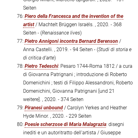
Seiten
76:
Piero della Francesca and the invention of the
artist
/ Machtelt Brüggen Israëls. , 2020. - 368
Seiten - (
Renaissance lives
)
77:
Pietro Annigoni incontra Bernard Berenson
/
Anna Castelli. , 2019. - 94 Seiten - (
Studi di storia e
di critica d'arte
)
78:
Pietro Tedeschi
: Pesaro 1744-Roma 1812 / a cura
di Giovanna Patrignani ; introduzione di Roberto
Domenichini ; testi di Filippo Alessandroni, Roberto
Domenichini, Giovanna Patrignani [und 21
weitere]. , 2020. - 374 Seiten
79:
Piranesi unbound
/ Carolyn Yerkes and Heather
Hyde Minor. , 2020. - 229 Seiten
80:
Poesie scherzose di Maria Malagrazia
: disegni
inediti e un autoritratto dell'artista / Giuseppe