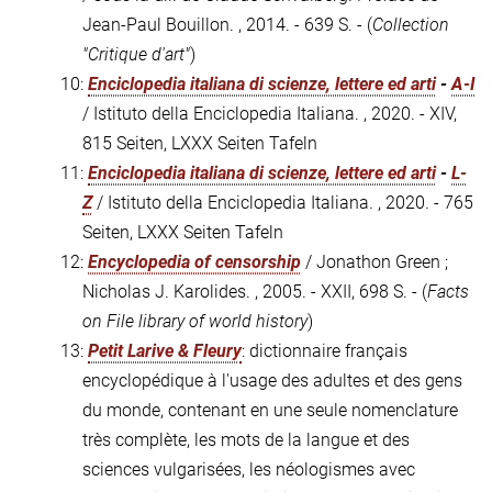
Jean-Paul Bouillon. , 2014. - 639 S. - (
Collection
"Critique d'art"
)
10:
Enciclopedia italiana di scienze, lettere ed arti
-
A-I
/ Istituto della Enciclopedia Italiana. , 2020. - XIV,
815 Seiten, LXXX Seiten Tafeln
11:
Enciclopedia italiana di scienze, lettere ed arti
-
L-
Z
/ Istituto della Enciclopedia Italiana. , 2020. - 765
Seiten, LXXX Seiten Tafeln
12:
Encyclopedia of censorship
/ Jonathon Green ;
Nicholas J. Karolides. , 2005. - XXII, 698 S. - (
Facts
on File library of world history
)
13:
Petit Larive & Fleury
: dictionnaire français
encyclopédique à l'usage des adultes et des gens
du monde, contenant en une seule nomenclature
très complète, les mots de la langue et des
sciences vulgarisées, les néologismes avec