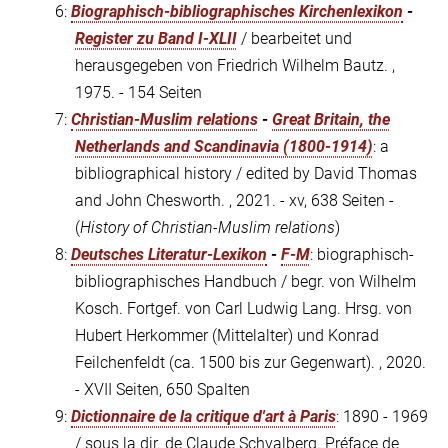
6:
Biographisch-bibliographisches Kirchenlexikon
-
Register zu Band I-XLII
/ bearbeitet und
herausgegeben von Friedrich Wilhelm Bautz. ,
1975. - 154 Seiten
7:
Christian-Muslim relations
-
Great Britain, the
Netherlands and Scandinavia (1800-1914)
: a
bibliographical history / edited by David Thomas
and John Chesworth. , 2021. - xv, 638 Seiten -
(
History of Christian-Muslim relations
)
8:
Deutsches Literatur-Lexikon
-
F-M
: biographisch-
bibliographisches Handbuch / begr. von Wilhelm
Kosch. Fortgef. von Carl Ludwig Lang. Hrsg. von
Hubert Herkommer (Mittelalter) und Konrad
Feilchenfeldt (ca. 1500 bis zur Gegenwart). , 2020.
- XVII Seiten, 650 Spalten
9:
Dictionnaire de la critique d'art à Paris
: 1890 - 1969
/ sous la dir. de Claude Schvalberg. Préface de