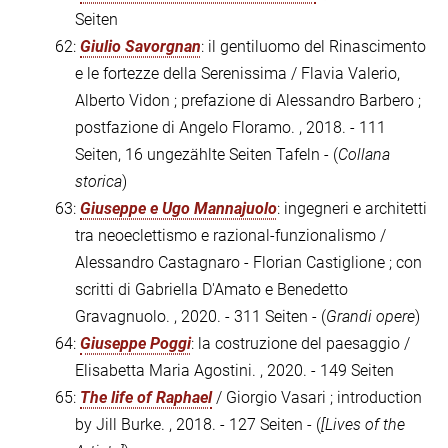
Seiten
62:
Giulio Savorgnan
: il gentiluomo del Rinascimento
e le fortezze della Serenissima / Flavia Valerio,
Alberto Vidon ; prefazione di Alessandro Barbero ;
postfazione di Angelo Floramo. , 2018. - 111
Seiten, 16 ungezählte Seiten Tafeln - (
Collana
storica
)
63:
Giuseppe e Ugo Mannajuolo
: ingegneri e architetti
tra neoeclettismo e razional-funzionalismo /
Alessandro Castagnaro - Florian Castiglione ; con
scritti di Gabriella D'Amato e Benedetto
Gravagnuolo. , 2020. - 311 Seiten - (
Grandi opere
)
64:
Giuseppe Poggi
: la costruzione del paesaggio /
Elisabetta Maria Agostini. , 2020. - 149 Seiten
65:
The life of Raphael
/ Giorgio Vasari ; introduction
by Jill Burke. , 2018. - 127 Seiten - (
[Lives of the