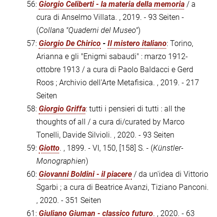
56:
Giorgio Celiberti - la materia della memoria
/ a
cura di Anselmo Villata. , 2019. - 93 Seiten -
(
Collana "Quaderni del Museo"
)
57:
Giorgio De Chirico
-
Il mistero italiano
: Torino,
Arianna e gli "Enigmi sabaudi" : marzo 1912-
ottobre 1913 / a cura di Paolo Baldacci e Gerd
Roos ; Archivio dell'Arte Metafisica. , 2019. - 217
Seiten
58:
Giorgio Griffa
: tutti i pensieri di tutti : all the
thoughts of all / a cura di/curated by Marco
Tonelli, Davide Silvioli. , 2020. - 93 Seiten
59:
Giotto
. , 1899. - VI, 150, [158] S. - (
Künstler-
Monographien
)
60:
Giovanni Boldini - il piacere
/ da un'idea di Vittorio
Sgarbi ; a cura di Beatrice Avanzi, Tiziano Panconi.
, 2020. - 351 Seiten
61:
Giuliano Giuman - classico futuro
. , 2020. - 63