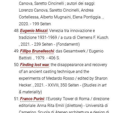
Canova, Saretto Cincinelli ; autori dei saggi:
Lorenzo Canova, Saretto Cincinelli, Andrea
Cortellessa, Alberto Mugnaini, Elena Pontiggia. ,
2020. - 199 Seiten
48:
Eugenio Miozzi
: Venezia tra innovazione e
tradizione 1931-1969 / a cura di Clemens F. Kusch.
, 2021. - 239 Seiten - (
Fondamenti
)
49:
Fillipo Brunelleschi
: das Gesamtwerk / Eugenio
Battisti. , 1979. - 406 S.
50:
Finding lost wax
: the disappearance and recovery
of an ancient casting technique and the
experiments of Medardo Rosso / edited by Sharon
Hecker. , 2021. - XXVIII, 350 Seiten - (
Studies in art
& materiality
)
51:
Franco Purini
: l'Eurosky Tower di Roma / direzione
editoriale: Anna Rita Emili (direttore) - Università di
Camerino, Scuola di Ateneo architettura e design di