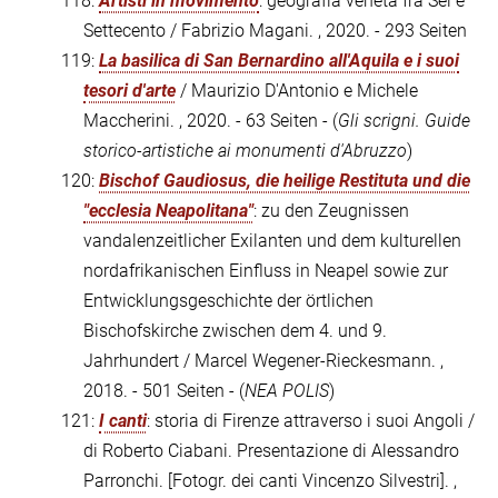
118:
Artisti in movimento
: geografia veneta fra Sei e
Settecento / Fabrizio Magani. , 2020. - 293 Seiten
119:
La basilica di San Bernardino all'Aquila e i suoi
tesori d'arte
/ Maurizio D'Antonio e Michele
Maccherini. , 2020. - 63 Seiten - (
Gli scrigni. Guide
storico-artistiche ai monumenti d'Abruzzo
)
120:
Bischof Gaudiosus, die heilige Restituta und die
"ecclesia Neapolitana"
: zu den Zeugnissen
vandalenzeitlicher Exilanten und dem kulturellen
nordafrikanischen Einfluss in Neapel sowie zur
Entwicklungsgeschichte der örtlichen
Bischofskirche zwischen dem 4. und 9.
Jahrhundert / Marcel Wegener-Rieckesmann. ,
2018. - 501 Seiten - (
NEA POLIS
)
121:
I canti
: storia di Firenze attraverso i suoi Angoli /
di Roberto Ciabani. Presentazione di Alessandro
Parronchi. [Fotogr. dei canti Vincenzo Silvestri]. ,