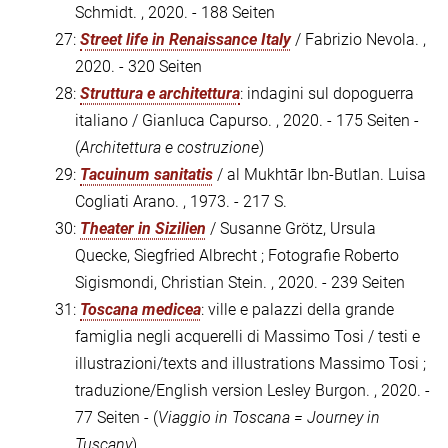
Schmidt. , 2020. - 188 Seiten
27:
Street life in Renaissance Italy
/ Fabrizio Nevola. ,
2020. - 320 Seiten
28:
Struttura e architettura
: indagini sul dopoguerra
italiano / Gianluca Capurso. , 2020. - 175 Seiten -
(
Architettura e costruzione
)
29:
Tacuinum sanitatis
/ al Mukhtār Ibn-Butlan. Luisa
Cogliati Arano. , 1973. - 217 S.
30:
Theater in Sizilien
/ Susanne Grötz, Ursula
Quecke, Siegfried Albrecht ; Fotografie Roberto
Sigismondi, Christian Stein. , 2020. - 239 Seiten
31:
Toscana medicea
: ville e palazzi della grande
famiglia negli acquerelli di Massimo Tosi / testi e
illustrazioni/texts and illustrations Massimo Tosi ;
traduzione/English version Lesley Burgon. , 2020. -
77 Seiten - (
Viaggio in Toscana = Journey in
Tuscany
)