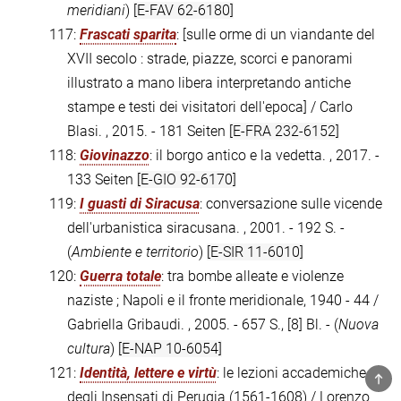
meridiani
)
[E-FAV 62-6180]
117:
Frascati sparita
: [sulle orme di un viandante del
XVII secolo : strade, piazze, scorci e panorami
illustrato a mano libera interpretando antiche
stampe e testi dei visitatori dell'epoca] / Carlo
Blasi. , 2015. - 181 Seiten
[E-FRA 232-6152]
118:
Giovinazzo
: il borgo antico e la vedetta. , 2017. -
133 Seiten
[E-GIO 92-6170]
119:
I guasti di Siracusa
: conversazione sulle vicende
dell'urbanistica siracusana. , 2001. - 192 S. -
(
Ambiente e territorio
)
[E-SIR 11-6010]
120:
Guerra totale
: tra bombe alleate e violenze
naziste ; Napoli e il fronte meridionale, 1940 - 44 /
Gabriella Gribaudi. , 2005. - 657 S., [8] Bl. - (
Nuova
cultura
)
[E-NAP 10-6054]
121:
Identità, lettere e virtù
: le lezioni accademiche
TOP
degli Insensati di Perugia (1561-1608) / Lorenzo