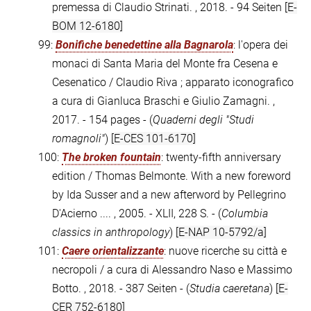
premessa di Claudio Strinati. , 2018. - 94 Seiten
[E-
BOM 12-6180]
99:
Bonifiche benedettine alla Bagnarola
: l'opera dei
monaci di Santa Maria del Monte fra Cesena e
Cesenatico / Claudio Riva ; apparato iconografico
a cura di Gianluca Braschi e Giulio Zamagni. ,
2017. - 154 pages - (
Quaderni degli "Studi
romagnoli"
)
[E-CES 101-6170]
100:
The broken fountain
: twenty-fifth anniversary
edition / Thomas Belmonte. With a new foreword
by Ida Susser and a new afterword by Pellegrino
D'Acierno .... , 2005. - XLII, 228 S. - (
Columbia
classics in anthropology
)
[E-NAP 10-5792/a]
101:
Caere orientalizzante
: nuove ricerche su città e
necropoli / a cura di Alessandro Naso e Massimo
Botto. , 2018. - 387 Seiten - (
Studia caeretana
)
[E-
CER 752-6180]