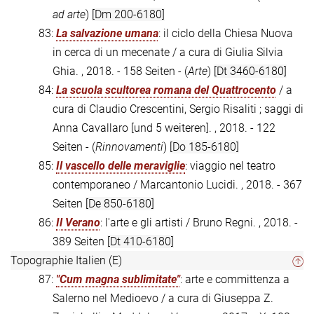
ad arte
)
[Dm 200-6180]
83:
La salvazione umana
: il ciclo della Chiesa Nuova
in cerca di un mecenate / a cura di Giulia Silvia
Ghia. , 2018. - 158 Seiten - (
Arte
)
[Dt 3460-6180]
84:
La scuola scultorea romana del Quattrocento
/ a
cura di Claudio Crescentini, Sergio Risaliti ; saggi di
Anna Cavallaro [und 5 weiteren]. , 2018. - 122
Seiten - (
Rinnovamenti
)
[Do 185-6180]
85:
Il vascello delle meraviglie
: viaggio nel teatro
contemporaneo / Marcantonio Lucidi. , 2018. - 367
Seiten
[De 850-6180]
86:
Il Verano
: l'arte e gli artisti / Bruno Regni. , 2018. -
389 Seiten
[Dt 410-6180]
Topographie Italien (E)
87:
"Cum magna sublimitate"
: arte e committenza a
Salerno nel Medioevo / a cura di Giuseppa Z.