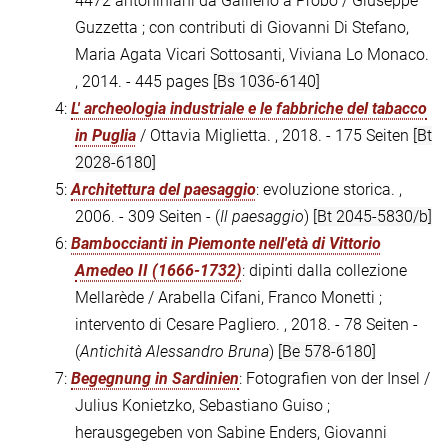
4472 antoniniani da Gallieno a Probo / Giuseppe
Guzzetta ; con contributi di Giovanni Di Stefano,
Maria Agata Vicari Sottosanti, Viviana Lo Monaco.
, 2014. - 445 pages
[Bs 1036-6140]
4:
L' archeologia industriale e le fabbriche del tabacco
in Puglia
/ Ottavia Miglietta. , 2018. - 175 Seiten
[Bt
2028-6180]
5:
Architettura del paesaggio
: evoluzione storica. ,
2006. - 309 Seiten - (
Il paesaggio
)
[Bt 2045-5830/b]
6:
Bamboccianti in Piemonte nell'età di Vittorio
Amedeo II (1666-1732)
: dipinti dalla collezione
Mellarède / Arabella Cifani, Franco Monetti ;
intervento di Cesare Pagliero. , 2018. - 78 Seiten -
(
Antichità Alessandro Bruna
)
[Be 578-6180]
7:
Begegnung in Sardinien
: Fotografien von der Insel /
Julius Konietzko, Sebastiano Guiso ;
herausgegeben von Sabine Enders, Giovanni