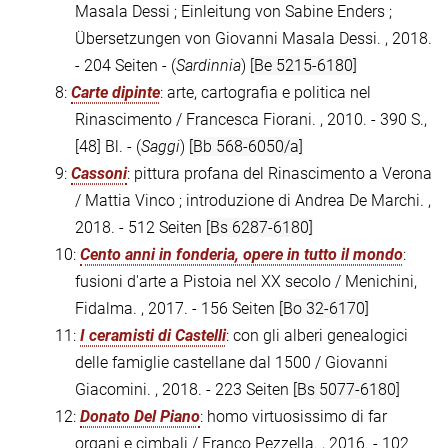
Masala Dessi ; Einleitung von Sabine Enders ;
Übersetzungen von Giovanni Masala Dessi. , 2018.
- 204 Seiten - (
Sardinnia
)
[Be 5215-6180]
8:
Carte dipinte
: arte, cartografia e politica nel
Rinascimento / Francesca Fiorani. , 2010. - 390 S.,
[48] Bl. - (
Saggi
)
[Bb 568-6050/a]
9:
Cassoni
: pittura profana del Rinascimento a Verona
/ Mattia Vinco ; introduzione di Andrea De Marchi. ,
2018. - 512 Seiten
[Bs 6287-6180]
10:
Cento anni in fonderia, opere in tutto il mondo
:
fusioni d'arte a Pistoia nel XX secolo / Menichini,
Fidalma. , 2017. - 156 Seiten
[Bo 32-6170]
11:
I ceramisti di Castelli
: con gli alberi genealogici
delle famiglie castellane dal 1500 / Giovanni
Giacomini. , 2018. - 223 Seiten
[Bs 5077-6180]
12:
Donato Del Piano
: homo virtuosissimo di far
organi e cimbali / Franco Pezzella. , 2016. - 102