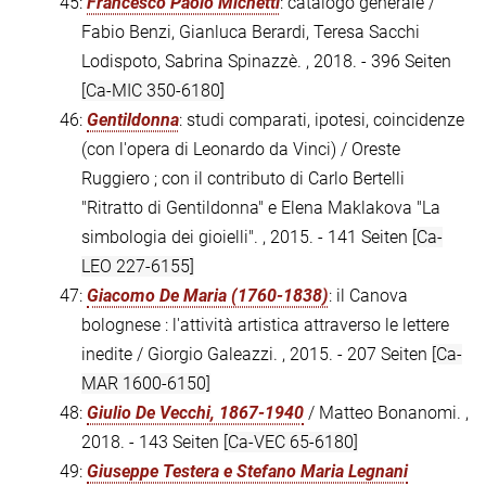
45:
Francesco Paolo Michetti
: catalogo generale /
Fabio Benzi, Gianluca Berardi, Teresa Sacchi
Lodispoto, Sabrina Spinazzè. , 2018. - 396 Seiten
[Ca-MIC 350-6180]
46:
Gentildonna
: studi comparati, ipotesi, coincidenze
(con l'opera di Leonardo da Vinci) / Oreste
Ruggiero ; con il contributo di Carlo Bertelli
"Ritratto di Gentildonna" e Elena Maklakova "La
simbologia dei gioielli". , 2015. - 141 Seiten
[Ca-
LEO 227-6155]
47:
Giacomo De Maria (1760-1838)
: il Canova
bolognese : l'attività artistica attraverso le lettere
inedite / Giorgio Galeazzi. , 2015. - 207 Seiten
[Ca-
MAR 1600-6150]
48:
Giulio De Vecchi, 1867-1940
/ Matteo Bonanomi. ,
2018. - 143 Seiten
[Ca-VEC 65-6180]
49:
Giuseppe Testera e Stefano Maria Legnani