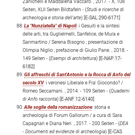
Zanichelli e Maddalena Vaccaro. , 2017. - X, 108
Seiten, XLII Seiten Bildtafeln - (
Studi e ricerche di
archeologia e storia dell'arte
)
[E-SAL 290-6171]
88:
La "Nunziatella" di Napoli
: i Gesuiti e la sintesi
delle arti, tra Guglielmelli, Sanfelice, de Mura e
Sanmartino / Serena Bisogno ; presentazione di
Olimpia Niglio ; prefazione di Giulio Pane. , 2018. -
149 Seiten - (
Esempi di architettura
)
[E-NAP 17-
6182]
89:
Gli affreschi di Sant'Antonio e la Rocca di Anfo del
secolo XV
: i veronesi Liberale e Fra' Giocondo? /
Romeo Seccamani. , 2014. - 109 Seiten - (
Quaderni
di Anfo racconta
)
[E-ANF 12-6140]
90:
Alle soglie della romanizzazione
: storia e
archeologia di Forum Gallorum / a cura di Sara
Capagnari e Diana Neri. , 2017. - 200 Seiten - (
DEA
- Documenti ed evidenze di archeologia
)
[E-CAS