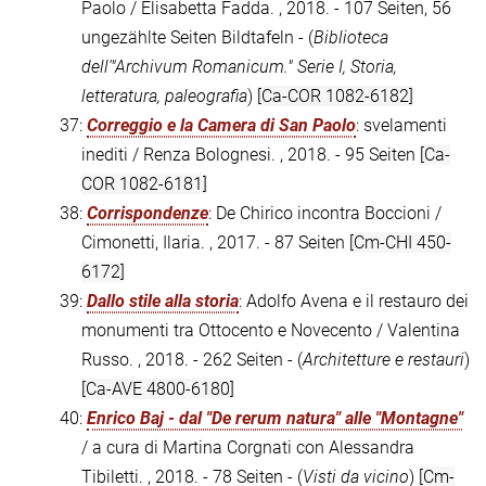
Paolo / Elisabetta Fadda. , 2018. - 107 Seiten, 56
ungezählte Seiten Bildtafeln - (
Biblioteca
dell'"Archivum Romanicum." Serie I, Storia,
letteratura, paleografia
)
[Ca-COR 1082-6182]
37:
Correggio e la Camera di San Paolo
: svelamenti
inediti / Renza Bolognesi. , 2018. - 95 Seiten
[Ca-
COR 1082-6181]
38:
Corrispondenze
: De Chirico incontra Boccioni /
Cimonetti, Ilaria. , 2017. - 87 Seiten
[Cm-CHI 450-
6172]
39:
Dallo stile alla storia
: Adolfo Avena e il restauro dei
monumenti tra Ottocento e Novecento / Valentina
Russo. , 2018. - 262 Seiten - (
Architetture e restauri
)
[Ca-AVE 4800-6180]
40:
Enrico Baj - dal "De rerum natura" alle "Montagne"
/ a cura di Martina Corgnati con Alessandra
Tibiletti. , 2018. - 78 Seiten - (
Visti da vicino
)
[Cm-