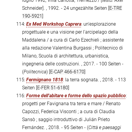
luglio 1992, Villa Carlotta, Tremezzo / [testo: Axel
Schneider]. , 1992. - 24 ungezählte Seiten
[E-TRE
190-5921]
114:
Ex Med Workshop Caprera
: un'esplorazione
progettuale e una visione per l'arcipelago della
Maddalena / a cura di Carlo Ezechieli ; assistente
alla redazione Valentina Burgassi ; Politecnico di
Milano, Scuola di architettura, urbanistica,
ingegneria delle costruzioni. , 2017. - 100 Seiten -
(
Politecnica
)
[E-CAP 466-6170]
115:
Fermignano 1818
: la terra sognata. , 2018. - 113
Seiten
[E-FER 51-6180]
116:
Forme dell'abitare e forme dello spazio pubblico
:
progetti per Favignana tra terra e mare / Renato
Capozzi, Federica Visconti ; a cura di Claudia
Sansò ; saggio introduttivo di Julián Prieto
Fernández. , 2018. - 95 Seiten - (
Città e paesaggi