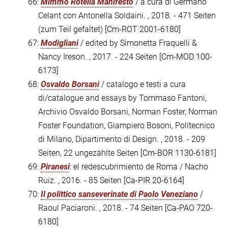
66:
Mimmo Rotella Manifesto
/ a cura di Germano
Celant con Antonella Soldaini. , 2018. - 471 Seiten
(zum Teil gefaltet)
[Cm-ROT 2001-6180]
67:
Modigliani
/ edited by Simonetta Fraquelli &
Nancy Ireson. , 2017. - 224 Seiten
[Cm-MOD 100-
6173]
68:
Osvaldo Borsani
/ catalogo e testi a cura
di/catalogue and essays by Tommaso Fantoni,
Archivio Osvaldo Borsani, Norman Foster, Norman
Foster Foundation, Giampiero Bosoni, Politecnico
di Milano, Dipartimento di Design. , 2018. - 209
Seiten, 22 ungezählte Seiten
[Cm-BOR 1130-6181]
69:
Piranesi
: el redescubrimiento de Roma / Nacho
Ruiz. , 2016. - 85 Seiten
[Ca-PIR 20-6164]
70:
Il polittico sanseverinate di Paolo Veneziano
/
Raoul Paciaroni. , 2018. - 74 Seiten
[Ca-PAO 720-
6180]