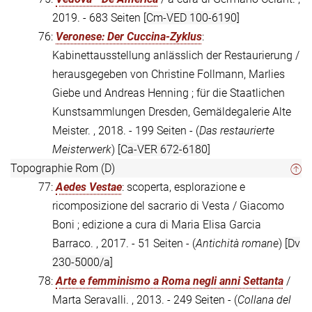
2019. - 683 Seiten
[Cm-VED 100-6190]
76:
Veronese: Der Cuccina-Zyklus
:
Kabinettausstellung anlässlich der Restaurierung /
herausgegeben von Christine Follmann, Marlies
Giebe und Andreas Henning ; für die Staatlichen
Kunstsammlungen Dresden, Gemäldegalerie Alte
Meister. , 2018. - 199 Seiten - (
Das restaurierte
Meisterwerk
)
[Ca-VER 672-6180]
Topographie Rom (D)
77:
Aedes Vestae
: scoperta, esplorazione e
ricomposizione del sacrario di Vesta / Giacomo
Boni ; edizione a cura di Maria Elisa Garcia
Barraco. , 2017. - 51 Seiten - (
Antichità romane
)
[Dv
230-5000/a]
78:
Arte e femminismo a Roma negli anni Settanta
/
Marta Seravalli. , 2013. - 249 Seiten - (
Collana del