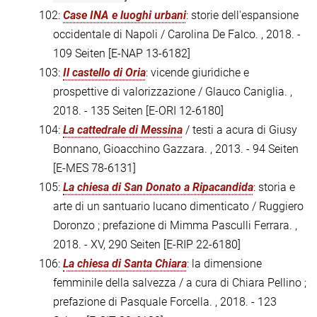
102:
Case INA e luoghi urbani
: storie dell'espansione
occidentale di Napoli / Carolina De Falco. , 2018. -
109 Seiten
[E-NAP 13-6182]
103:
Il castello di Oria
: vicende giuridiche e
prospettive di valorizzazione / Glauco Caniglia. ,
2018. - 135 Seiten
[E-ORI 12-6180]
104:
La cattedrale di Messina
/ testi a acura di Giusy
Bonnano, Gioacchino Gazzara. , 2013. - 94 Seiten
[E-MES 78-6131]
105:
La chiesa di San Donato a Ripacandida
: storia e
arte di un santuario lucano dimenticato / Ruggiero
Doronzo ; prefazione di Mimma Pasculli Ferrara. ,
2018. - XV, 290 Seiten
[E-RIP 22-6180]
106:
La chiesa di Santa Chiara
: la dimensione
femminile della salvezza / a cura di Chiara Pellino ;
prefazione di Pasquale Forcella. , 2018. - 123