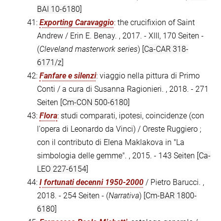
BAI 10-6180]
41:
Exporting Caravaggio
: the crucifixion of Saint
Andrew / Erin E. Benay. , 2017. - XIII, 170 Seiten -
(
Cleveland masterwork series
)
[Ca-CAR 318-
6171/z]
42:
Fanfare e silenzi
: viaggio nella pittura di Primo
Conti / a cura di Susanna Ragionieri. , 2018. - 271
Seiten
[Cm-CON 500-6180]
43:
Flora
: studi comparati, ipotesi, coincidenze (con
l'opera di Leonardo da Vinci) / Oreste Ruggiero ;
con il contributo di Elena Maklakova in "La
simbologia delle gemme". , 2015. - 143 Seiten
[Ca-
LEO 227-6154]
44:
I fortunati decenni 1950-2000
/ Pietro Barucci. ,
2018. - 254 Seiten - (
Narrativa
)
[Cm-BAR 1800-
6180]