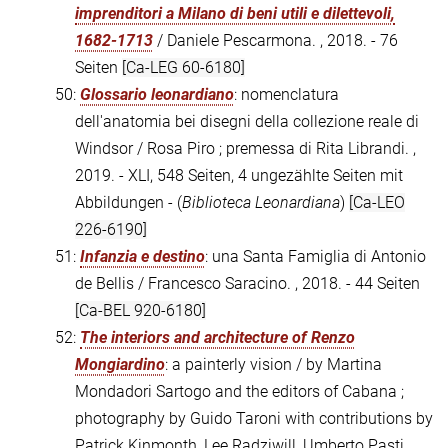
imprenditori a Milano di beni utili e dilettevoli,
1682-1713
/ Daniele Pescarmona. , 2018. - 76
Seiten
[Ca-LEG 60-6180]
50:
Glossario leonardiano
: nomenclatura
dell'anatomia bei disegni della collezione reale di
Windsor / Rosa Piro ; premessa di Rita Librandi. ,
2019. - XLI, 548 Seiten, 4 ungezählte Seiten mit
Abbildungen - (
Biblioteca Leonardiana
)
[Ca-LEO
226-6190]
51:
Infanzia e destino
: una Santa Famiglia di Antonio
de Bellis / Francesco Saracino. , 2018. - 44 Seiten
[Ca-BEL 920-6180]
52:
The interiors and architecture of Renzo
Mongiardino
: a painterly vision / by Martina
Mondadori Sartogo and the editors of Cabana ;
photography by Guido Taroni with contributions by
Patrick Kinmonth, Lee Radziwill, Umberto Pasti,