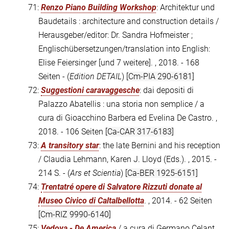
71:
Renzo Piano Building Workshop
: Architektur und
Baudetails : architecture and construction details /
Herausgeber/editor: Dr. Sandra Hofmeister ;
Englischübersetzungen/translation into English:
Elise Feiersinger [und 7 weitere]. , 2018. - 168
Seiten - (
Edition DETAIL
)
[Cm-PIA 290-6181]
72:
Suggestioni caravaggesche
: dai depositi di
Palazzo Abatellis : una storia non semplice / a
cura di Gioacchino Barbera ed Evelina De Castro. ,
2018. - 106 Seiten
[Ca-CAR 317-6183]
73:
A transitory star
: the late Bernini and his reception
/ Claudia Lehmann, Karen J. Lloyd (Eds.). , 2015. -
214 S. - (
Ars et Scientia
)
[Ca-BER 1925-6151]
74:
Trentatré opere di Salvatore Rizzuti donate al
Museo Civico di Caltalbellotta
. , 2014. - 62 Seiten
[Cm-RIZ 9990-6140]
75:
Vedova - De America
/ a cura di Germano Celant. ,