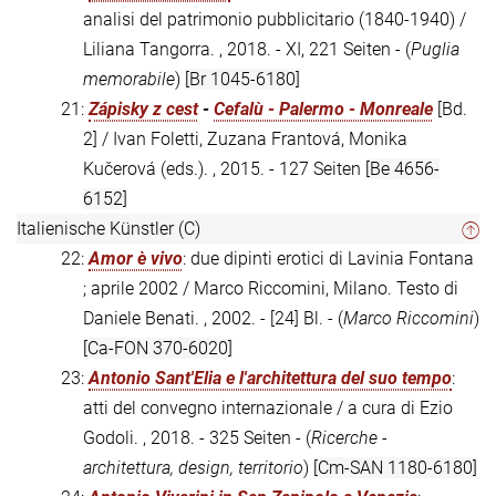
analisi del patrimonio pubblicitario (1840-1940) /
Liliana Tangorra. , 2018. - XI, 221 Seiten - (
Puglia
memorabile
)
[Br 1045-6180]
21:
Zápisky z cest
-
Cefalù - Palermo - Monreale
[Bd.
2] / Ivan Foletti, Zuzana Frantová, Monika
Kučerová (eds.). , 2015. - 127 Seiten
[Be 4656-
6152]
Italienische Künstler (C)
22:
Amor è vivo
: due dipinti erotici di Lavinia Fontana
; aprile 2002 / Marco Riccomini, Milano. Testo di
Daniele Benati. , 2002. - [24] Bl. - (
Marco Riccomini
)
[Ca-FON 370-6020]
23:
Antonio Sant'Elia e l'architettura del suo tempo
:
atti del convegno internazionale / a cura di Ezio
Godoli. , 2018. - 325 Seiten - (
Ricerche -
architettura, design, territorio
)
[Cm-SAN 1180-6180]