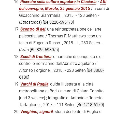
16:
Ricerche sulla cultura popolare in Ciociaria
-
Atti
del convegno, Morolo, 25 gennaio 2015
/ a cura di
Gioacchino Giammaria. , 2015. - 123 Seiten -
(
Etnostorica
)
[Be 3220-5951/3]
17:
Scontro di dei
: una reinterptretazione dell'arte
paleocristiana / Thomas F. Matthews ; con un
testo di Eugenio Russo. , 2018. - L, 230 Seiten -
(
Arte
)
[Bb 825-5930/b]
18:
Scudi di frontiera
: dinamiche di conquista e di
controllo normanno dell'Abruzzo aquilano /
Alfonso Forgione. , 2018. - 228 Seiten
[Be 3868-
6180]
19:
Varchi di Puglia
: guida illustrata alla città
metropolitana di Bari / a cura di Chiara Cannito
[und 3 weitere] ; fotografie di Antonio e Roberto
Tartaglione. , 2017. - 111 Seiten
[Be 4218-6170]
20:
Venghino, signori!
: storia dei teatri di Puglia e