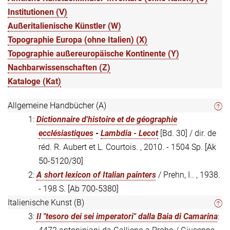
Institutionen (V)
Außeritalienische Künstler (W)
Topographie Europa (ohne Italien) (X)
Topographie außereuropäische Kontinente (Y)
Nachbarwissenschaften (Z)
Kataloge (Kat)
Allgemeine Handbücher (A)
1:
Dictionnaire d'histoire et de géographie
ecclésiastiques
-
Lambdia - Lecot
[Bd. 30] / dir. de
réd. R. Aubert et L. Courtois. , 2010. - 1504 Sp.
[Ak
50-5120/30]
2:
A short lexicon of Italian painters
/ Prehn, I.. , 1938.
- 198 S.
[Ab 700-5380]
Italienische Kunst (B)
3:
Il "tesoro dei sei imperatori" dalla Baia di Camarina
: