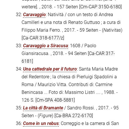
weitere]. , 2018. - 157 Seiten
[Cm-CAP 3150-6180]
32:
Caravaggio
: Natività / con un testo di Andrea
Camilleri e una nota di Renato Guttuso ; a cura di
Filippo Maria Ferro. , 2017. - 59 Seiten - (
Nativitas
)
[Ca-CAR 318-6177/z]
33:
Caravaggio a Siracusa
: 1608 / Paolo
Giansiracusa. , 2018. - 94 Seiten
[Ca-CAR 317-
6181]
34:
Una cattedrale per il futuro
: Santa Maria Madre
del Redentore ; la chiesa di Pierluigi Spadolini a
Roma / Maurizio Vitta. Contributi di: Carmine
Benincasa ... Foto di: Massimo Listri .... , 1988. -
126 S.
[Cm-SPA 408-5881]
35:
La città di Bramante
/ Sandro Rossi. , 2017. - 95
Seiten - (
Figure
)
[Ca-BRA 272-6170]
36:
Come in un rebus
: Correggio e la camera di San