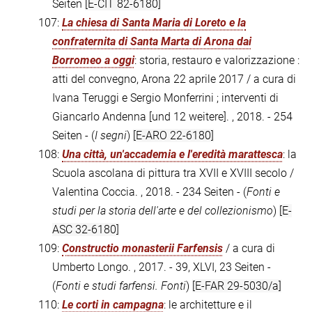
Seiten
[E-CIT 82-6180]
107:
La chiesa di Santa Maria di Loreto e la
confraternita di Santa Marta di Arona dai
Borromeo a oggi
: storia, restauro e valorizzazione :
atti del convegno, Arona 22 aprile 2017 / a cura di
Ivana Teruggi e Sergio Monferrini ; interventi di
Giancarlo Andenna [und 12 weitere]. , 2018. - 254
Seiten - (
I segni
)
[E-ARO 22-6180]
108:
Una città, un'accademia e l'eredità marattesca
: la
Scuola ascolana di pittura tra XVII e XVIII secolo /
Valentina Coccia. , 2018. - 234 Seiten - (
Fonti e
studi per la storia dell'arte e del collezionismo
)
[E-
ASC 32-6180]
109:
Constructio monasterii Farfensis
/ a cura di
Umberto Longo. , 2017. - 39, XLVI, 23 Seiten -
(
Fonti e studi farfensi. Fonti
)
[E-FAR 29-5030/a]
110:
Le corti in campagna
: le architetture e il