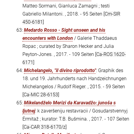
Matteo Sormani, Gianluca Zamagni ; testi
Gabriello Milantoni. , 2018. - 95 Seiten
[Cm-SIR
450-6181]
63:
Medardo Rosso - Sight unseen and his
encounters with London
/ Galerie Thaddaeus
Ropac ; curated by Sharon Hecker and Julia
Peyton-Jones. , 2017. - 109 Seiten
[Ca-ROS 1620-
6171]
64:
Michelangelo, "il divino riprodotto"
: Graphik des
18. und 19. Jahrhunderts nach Handzeichnungen
Michelangelos / Rudolf Rieger. , 2015. - 59 Seiten
[Ca-MIC 28-6153]
65:
Mikelandželo Merizi da Karavadžo: junoša s
ljutnej
: k zaveršeniju restavracii / Gosudarstvennyj
Ėrmitaž ; kurator: T.B. Bušmina. , 2017. - 107 Seiten
[Ca-CAR 318-6170/z]