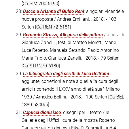
[Ca-SIM 700-6190]
28:
Bacco e Arianna di Guido Reni
: singolari vicende e
nuove proposte / Andrea Emiliani. , 2018. - 103
Seiten
[Ca-REN 72-6181]
29:
Bernardo Strozzi, Allegoria della pittura
/ a cura di
Gianluca Zanelli ; testi di Matteo Moretti, Marie
Luce Repetto, Manuela Serando, Paolo Antonino
Maria Triolo, Gianluca Zanelli. , 2018. - 79 Seiten
[Ca-STR 270-6180]
30:
La bibliografia degli scritti di Luca Beltrami
:
aggiunte, correzioni e note a quella "a cura degli
amici ricorrendo il LXXV anno di età sua," Milano
1930 / Amedeo Bellini. , 2018. - 100 Seiten
[Ca-BEL
1380-5300/b]
31:
Capucci dionisiaco
: disegni per il teatro / le
Gallerie degli Uffizi ; cura della mostra Roberto
Capucci ; autori dei testi Eike D. Schmidt [und 4