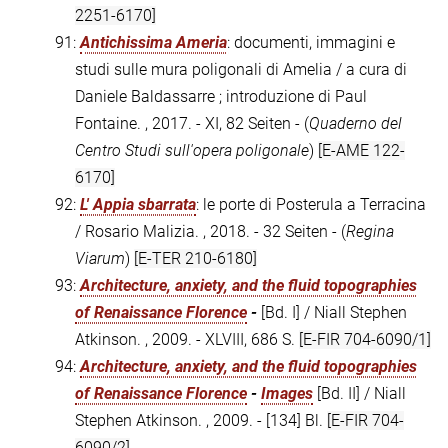
2251-6170]
91:
Antichissima Ameria
: documenti, immagini e
studi sulle mura poligonali di Amelia / a cura di
Daniele Baldassarre ; introduzione di Paul
Fontaine. , 2017. - XI, 82 Seiten - (
Quaderno del
Centro Studi sull'opera poligonale
)
[E-AME 122-
6170]
92:
L' Appia sbarrata
: le porte di Posterula a Terracina
/ Rosario Malizia. , 2018. - 32 Seiten - (
Regina
Viarum
)
[E-TER 210-6180]
93:
Architecture, anxiety, and the fluid topographies
of Renaissance Florence
-
[Bd. I] / Niall Stephen
Atkinson. , 2009. - XLVIII, 686 S.
[E-FIR 704-6090/1]
94:
Architecture, anxiety, and the fluid topographies
of Renaissance Florence
-
Images
[Bd. II] / Niall
Stephen Atkinson. , 2009. - [134] Bl.
[E-FIR 704-
6090/2]