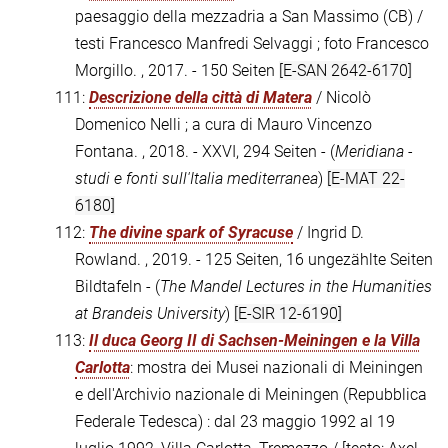
paesaggio della mezzadria a San Massimo (CB) /
testi Francesco Manfredi Selvaggi ; foto Francesco
Morgillo. , 2017. - 150 Seiten
[E-SAN 2642-6170]
111:
Descrizione della città di Matera
/ Nicolò
Domenico Nelli ; a cura di Mauro Vincenzo
Fontana. , 2018. - XXVI, 294 Seiten - (
Meridiana -
studi e fonti sull'Italia mediterranea
)
[E-MAT 22-
6180]
112:
The divine spark of Syracuse
/ Ingrid D.
Rowland. , 2019. - 125 Seiten, 16 ungezählte Seiten
Bildtafeln - (
The Mandel Lectures in the Humanities
at Brandeis University
)
[E-SIR 12-6190]
113:
Il duca Georg II di Sachsen-Meiningen e la Villa
Carlotta
: mostra dei Musei nazionali di Meiningen
e dell'Archivio nazionale di Meiningen (Repubblica
Federale Tedesca) : dal 23 maggio 1992 al 19