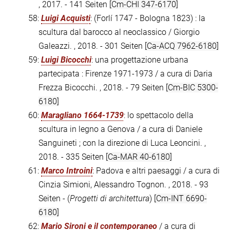
, 2017. - 141 Seiten
[Cm-CHI 347-6170]
58:
Luigi Acquisti
: (Forlí 1747 - Bologna 1823) : la
scultura dal barocco al neoclassico / Giorgio
Galeazzi. , 2018. - 301 Seiten
[Ca-ACQ 7962-6180]
59:
Luigi Bicocchi
: una progettazione urbana
partecipata : Firenze 1971-1973 / a cura di Daria
Frezza Bicocchi. , 2018. - 79 Seiten
[Cm-BIC 5300-
6180]
60:
Maragliano 1664-1739
: lo spettacolo della
scultura in legno a Genova / a cura di Daniele
Sanguineti ; con la direzione di Luca Leoncini. ,
2018. - 335 Seiten
[Ca-MAR 40-6180]
61:
Marco Introini
: Padova e altri paesaggi / a cura di
Cinzia Simioni, Alessandro Tognon. , 2018. - 93
Seiten - (
Progetti di architettura
)
[Cm-INT 6690-
6180]
62:
Mario Sironi e il contemporaneo
/ a cura di