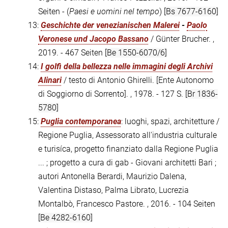
Seiten - (
Paesi e uomini nel tempo
)
[Bs 7677-6160]
13:
Geschichte der venezianischen Malerei
-
Paolo
Veronese und Jacopo Bassano
/ Günter Brucher. ,
2019. - 467 Seiten
[Be 1550-6070/6]
14:
I golfi della bellezza nelle immagini degli Archivi
Alinari
/ testo di Antonio Ghirelli. [Ente Autonomo
di Soggiorno di Sorrento]. , 1978. - 127 S.
[Br 1836-
5780]
15:
Puglia contemporanea
: luoghi, spazi, architetture /
Regione Puglia, Assessorato all'industria culturale
e turisíca, progetto finanziato dalla Regione Puglia
... ; progetto a cura di gab - Giovani architetti Bari ;
autori Antonella Berardi, Maurizio Dalena,
Valentina Distaso, Palma Librato, Lucrezia
Montalbò, Francesco Pastore. , 2016. - 104 Seiten
[Be 4282-6160]