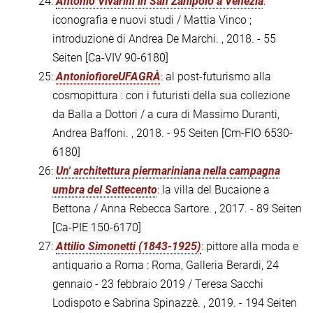
24:
Antonio Vivarini in San Zanipolo a Venezia
:
iconografia e nuovi studi / Mattia Vinco ;
introduzione di Andrea De Marchi. , 2018. - 55
Seiten
[Ca-VIV 90-6180]
25:
AntoniofioreUFAGRÀ
: al post-futurismo alla
cosmopittura : con i futuristi della sua collezione
da Balla a Dottori / a cura di Massimo Duranti,
Andrea Baffoni. , 2018. - 95 Seiten
[Cm-FIO 6530-
6180]
26:
Un' architettura piermariniana nella campagna
umbra del Settecento
: la villa del Bucaione a
Bettona / Anna Rebecca Sartore. , 2017. - 89 Seiten
[Ca-PIE 150-6170]
27:
Attilio Simonetti (1843-1925)
: pittore alla moda e
antiquario a Roma : Roma, Galleria Berardi, 24
gennaio - 23 febbraio 2019 / Teresa Sacchi
Lodispoto e Sabrina Spinazzè. , 2019. - 194 Seiten