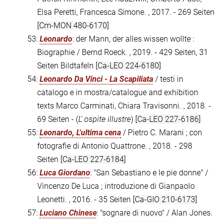
Elsa Peretti, Francesca Simone. , 2017. - 269 Seiten
[Cm-MON 480-6170]
53:
Leonardo
: der Mann, der alles wissen wollte :
Biographie / Bernd Roeck. , 2019. - 429 Seiten, 31
Seiten Bildtafeln
[Ca-LEO 224-6180]
54:
Leonardo Da Vinci - La Scapiliata
/ testi in
catalogo e in mostra/catalogue and exhibition
texts Marco Carminati, Chiara Travisonni. , 2018. -
69 Seiten - (
L' ospite illustre
)
[Ca-LEO 227-6186]
55:
Leonardo, L'ultima cena
/ Pietro C. Marani ; con
fotografie di Antonio Quattrone. , 2018. - 298
Seiten
[Ca-LEO 227-6184]
56:
Luca Giordano
: "San Sebastiano e le pie donne" /
Vincenzo De Luca ; introduzione di Gianpaolo
Leonetti. , 2016. - 35 Seiten
[Ca-GIO 210-6173]
57:
Luciano Chinese
: "sognare di nuovo" / Alan Jones.