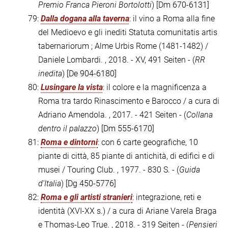
Premio Franca Pieroni Bortolotti
)
[Dm 670-6131]
79:
Dalla dogana alla taverna
: il vino a Roma alla fine
del Medioevo e gli inediti Statuta comunitatis artis
tabernariorum ; Alme Urbis Rome (1481-1482) /
Daniele Lombardi. , 2018. - XV, 491 Seiten - (
RR
inedita
)
[De 904-6180]
80:
Lusingare la vista
: il colore e la magnificenza a
Roma tra tardo Rinascimento e Barocco / a cura di
Adriano Amendola. , 2017. - 421 Seiten - (
Collana
dentro il palazzo
)
[Dm 555-6170]
81:
Roma e dintorni
: con 6 carte geografiche, 10
piante di città, 85 piante di antichità, di edifici e di
musei / Touring Club. , 1977. - 830 S. - (
Guida
d'Italia
)
[Dg 450-5776]
82:
Roma e gli artisti stranieri
: integrazione, reti e
identità (XVI-XX s.) / a cura di Ariane Varela Braga
e Thomas-Leo True. , 2018. - 319 Seiten - (
Pensieri