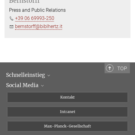
Bernstorff
Press and Public Relations
+39 06 69993-250
bernstorff@biblhertz.it
TOP
Schnelleinstieg
Social Media
Wissenschaftliche Abteilungen
Personen
Facebook
Kontakt
Forschungsprojekte A-Z
Instagram
Intranet
Bluesky
Twitter
Max-Planck-Gesellschaft