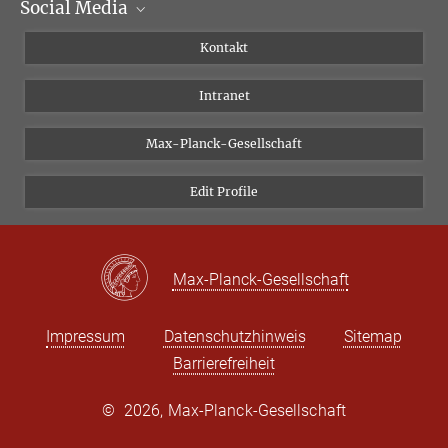
Social Media
Wissenschaftliche Abteilungen
Personen
Facebook
Kontakt
Forschungsprojekte A-Z
Instagram
Intranet
Bluesky
Twitter
Max-Planck-Gesellschaft
Vimeo
Edit Profile
Newsletter
Max-Planck-Gesellschaft
Impressum
Datenschutzhinweis
Sitemap
Barrierefreiheit
©
2026, Max-Planck-Gesellschaft