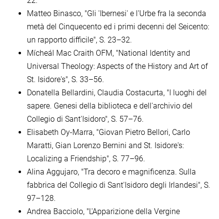
22.
Matteo Binasco, "Gli 'Ibernesi' e l'Urbe fra la seconda
metà del Cinquecento ed i primi decenni del Seicento:
un rapporto difficile", S. 23–32.
Mícheál Mac Craith OFM, "National Identity and
Universal Theology: Aspects of the History and Art of
St. Isidore's", S. 33–56.
Donatella Bellardini, Claudia Costacurta, "I luoghi del
sapere. Genesi della biblioteca e dell'archivio del
Collegio di Sant'Isidoro", S. 57–76.
Elisabeth Oy-Marra, "Giovan Pietro Bellori, Carlo
Maratti, Gian Lorenzo Bernini and St. Isidore's:
Localizing a Friendship", S. 77–96.
Alina Aggujaro, "Tra decoro e magnificenza. Sulla
fabbrica del Collegio di Sant'Isidoro degli Irlandesi", S.
97–128.
Andrea Bacciolo, "L'Apparizione della Vergine