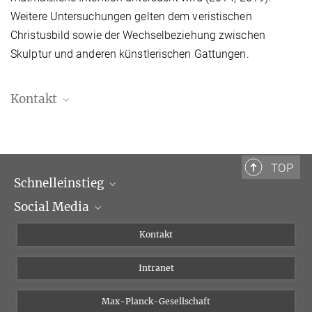
Weitere Untersuchungen gelten dem veristischen
Christusbild sowie der Wechselbeziehung zwischen
Skulptur und anderen künstlerischen Gattungen.
Kontakt
Dr. Johannes Röll
Leiter der Fotothek
+39 06 69993-420
TOP
roell@biblhertz.it
Schnelleinstieg
Social Media
Wissenschaftliche Abteilungen
Personen
Facebook
Kontakt
Forschungsprojekte A-Z
Instagram
Intranet
Bluesky
Twitter
Max-Planck-Gesellschaft