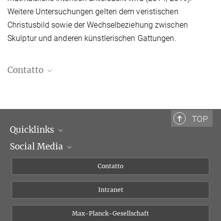
Weitere Untersuchungen gelten dem veristischen
Christusbild sowie der Wechselbeziehung zwischen
Skulptur und anderen künstlerischen Gattungen.
Contatto
Dr. Johannes Röll
Responsabile della fototeca
+39 06 69993-420
TOP
roell@biblhertz.it
Quicklinks
Social Media
Dipartimenti di ricerca
Persone
Facebook
Contatto
Progetti di ricerca A-Z
Instagram
Intranet
Bluesky
Twitter
Max-Planck-Gesellschaft