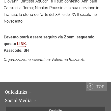
Giovanni Battista Agucchi e il suo contesto; Annibale
Carracci a Roma; Nicolas Poussin e la sua ricezione in
Francia; la storia dell’arte del XVI e del XVII secolo nel
Novecento.
L'evento potrà essere seguito via Zoom, seguendo
questo
LINK
.
Passcode: BH
Organizzazione scientifica: Valentina Balzarotti
TOP
Quicklinks
Social Media
Dipartimenti di ricerca
Persone
Facebook
Contatto