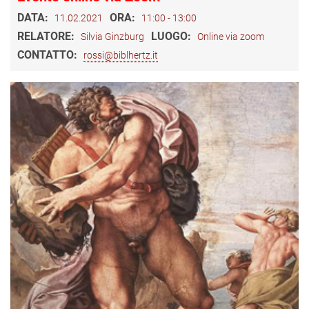
DATA:
ORA:
11.02.2021
11:00 - 13:00
RELATORE:
LUOGO:
Silvia Ginzburg
Online via zoom
CONTATTO:
rossi@biblhertz.it