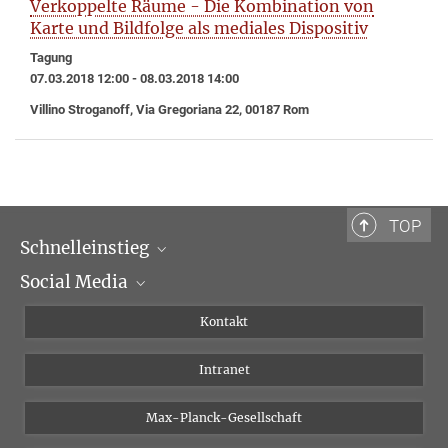
Verkoppelte Räume - Die Kombination von
Karte und Bildfolge als mediales Dispositiv
Tagung
07.03.2018 12:00 - 08.03.2018 14:00
Villino Stroganoff, Via Gregoriana 22, 00187 Rom
TOP
Schnelleinstieg
Social Media
Wissenschaftliche Abteilungen
Personen
Facebook
Kontakt
Forschungsprojekte A-Z
Instagram
Intranet
Bluesky
Twitter
Max-Planck-Gesellschaft