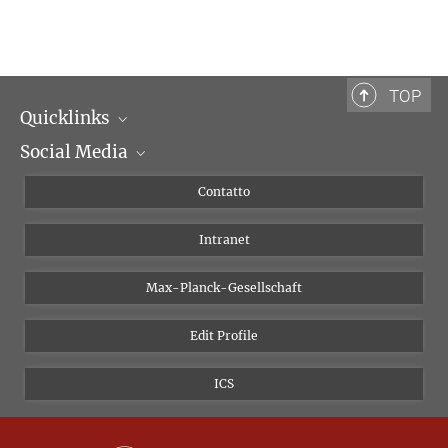
TOP
Quicklinks
Social Media
Dipartimenti di ricerca
Persone
Facebook
Contatto
Progetti di ricerca A-Z
Instagram
Intranet
Bluesky
Twitter
Max-Planck-Gesellschaft
Vimeo
Edit Profile
Newsletter
ICS