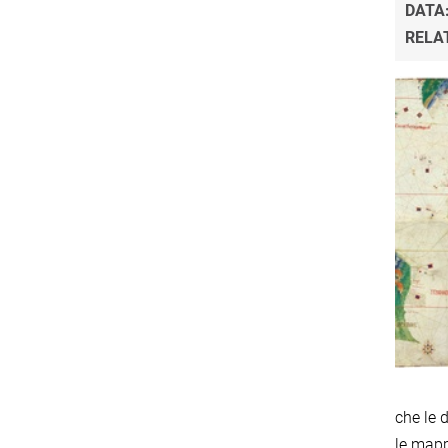
DATA
RELA
che le 
le mapp