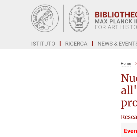
Main-
Content
ISTITUTO
RICERCA
NEWS & EVENT
Home
Nuo
all
pro
Resea
Even