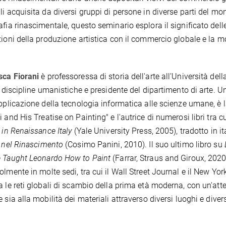
li acquisita da diversi gruppi di persone in diverse parti del m
afia rinascimentale, questo seminario esplora il significato dell
zioni della produzione artistica con il commercio globale e la mo
sca Fiorani
è professoressa di storia dell'arte all'Università del
le discipline umanistiche e presidente del dipartimento di arte. U
applicazione della tecnologia informatica alle scienze umane, è l
i and His Treatise on Painting" e l'autrice di numerosi libri tra c
s in Renaissance Italy
(Yale University Press, 2005), tradotto in it
a nel Rinascimento
(Cosimo Panini, 2010). Il suo ultimo libro su
 Taught Leonardo How to Paint
(Farrar, Straus and Giroux, 2020
olmente in molte sedi, tra cui il Wall Street Journal e il New Yo
a le reti globali di scambio della prima età moderna, con un'at
e sia alla mobilità dei materiali attraverso diversi luoghi e diver