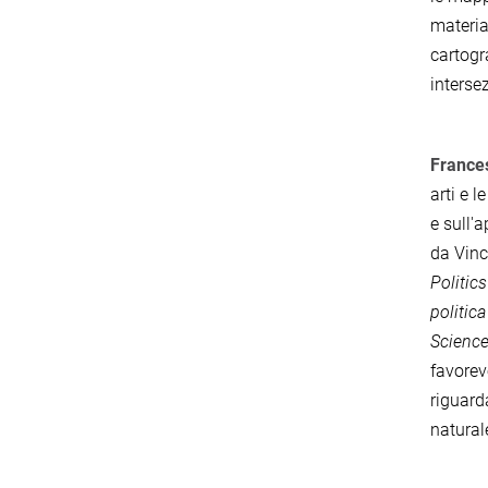
materia
cartogr
interse
France
arti e 
e sull'
da Vinc
Politic
politic
Science
favorev
riguard
natural