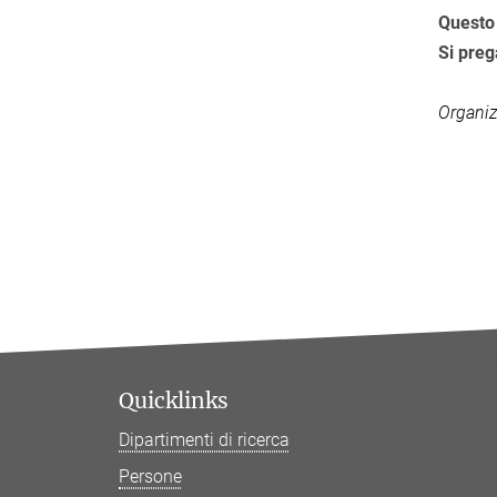
Questo 
Si preg
Organiz
Quicklinks
Dipartimenti di ricerca
Persone