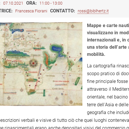
:
ORA:
07.10.2021
11:00 - 13:00
TRICE:
CONTATTO:
Francesca Fiorani
rossi@biblhertz.it
Mappe e carte naut
visualizzano in modo
internazionali e, in 
una storia dell’arte 
mobilità.
La cartografia rinas
scopo pratico di doc
fine principale fosse
attraverso il Mediter
orientale, nel bacino
terre dell'Asia e de
geografia che includ
descrizioni verbali e visive di tutto ciò che quei luoghi conteneva
e rinascimentali erano anche depositari visivi del commercio gl