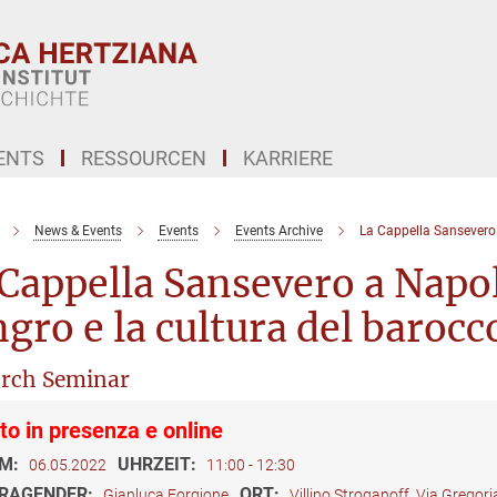
ENTS
RESSOURCEN
KARRIERE
News & Events
Events
Events Archive
La Cappella Sansevero 
Cappella Sansevero a Napo
gro e la cultura del baroc
rch Seminar
to in presenza e online
M:
UHRZEIT:
06.05.2022
11:00 - 12:30
RAGENDER:
ORT:
Gianluca Forgione
Villino Stroganoff, Via Grego