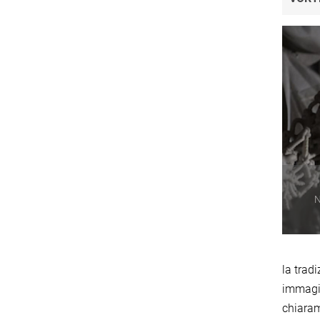
N
la trad
immagin
chiaram