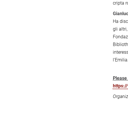
cripta 
Gianlu
Ha discu
gli alt
Fondazi
Bibliot
interess
l’Emilia
Please 
https:
Organiz