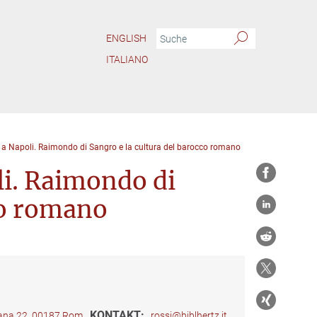
ENGLISH
ITALIANO
a Napoli. Raimondo di Sangro e la cultura del barocco romano
li. Raimondo di
co romano
KONTAKT:
riana 22, 00187 Rom
rossi@biblhertz.it