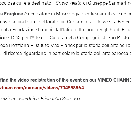
rocciosa cui era destinato il
Cristo velato
di Giuseppe Sanmartino
ca Forgione
è ricercatore in Museologia e critica artistica e del r
sso la sua tesi di dottorato sui Girolamini all’Università Federico
ri, dalla Fondazione Longhi, dall’Istituto Italiano per gli Studi F
one 1563 per l’Arte e la Cultura della Compagnia di San Paolo. È
heca Hertziana – Istituto Max Planck per la storia dell’arte nell’
i di ricerca riguardano in particolare la storia dell’arte barocca 
.
find the video registration of the event on our VIMEO CHANN
//vimeo.com/manage/videos/704558564
zazione scientifica: Elisabetta Scirocco