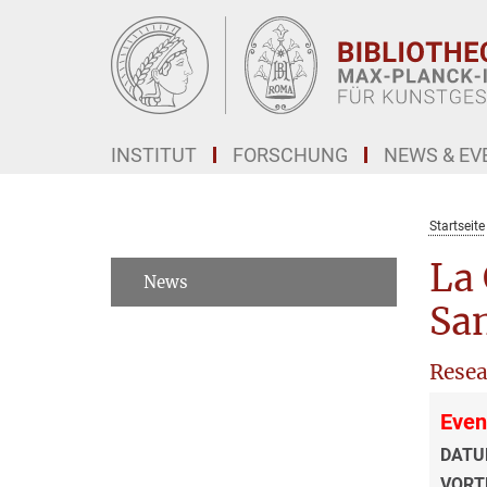
Hauptinhalt
INSTITUT
FORSCHUNG
NEWS & EV
Startseite
La 
News
San
Resea
Even
DATU
VORT