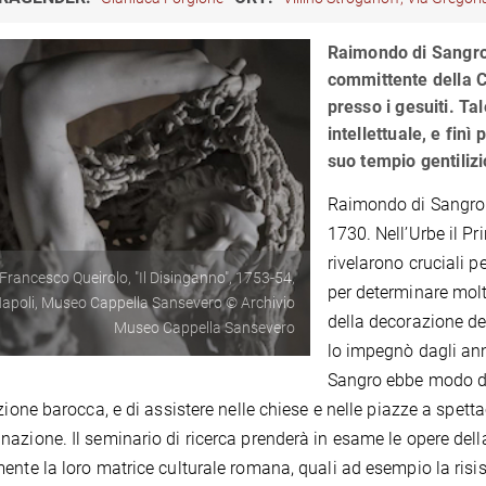
Raimondo di Sangro
committente della 
presso i gesuiti. Ta
intellettuale, e fin
suo tempio gentilizi
Raimondo di Sangro 
1730. Nell’Urbe il P
rivelarono cruciali p
Francesco Queirolo, "Il Disinganno", 1753-54,
per determinare molte
apoli, Museo Cappella Sansevero © Archivio
della decorazione de
Museo Cappella Sansevero
lo impegnò dagli an
Sangro ebbe modo di
izione barocca, e di assistere nelle chiese e nelle piazze a spetta
azione. Il seminario di ricerca prenderà in esame le opere de
ente la loro matrice culturale romana, quali ad esempio la risi