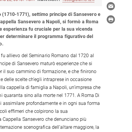
 (1710-1771), settimo principe di Sansevero e
Cappella Sansevero a Napoli, si formò a Roma
le esperienza fu cruciale per la sua vicenda
ì per determinare il programma figurativo del
o.
fu allievo del Seminario Romano dal 1720 al
rincipe di Sansevero maturò esperienze che si
er il suo cammino di formazione, e che finirono
 delle scelte ch’egli intraprese in occasione
lla cappella di famiglia a Napoli, un’impresa che
ni quaranta sino alla morte nel 1771. A Roma Di
 assimilare profondamente e in ogni sua forma
coli effimeri che colpirono la sua
lla Cappella Sansevero che denunciano più
stemazione scenografica dell’altare maggiore, la