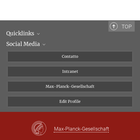
TOP
Quicklinks
Social Media
Dipartimenti di ricerca
Persone
Facebook
Contatto
Progetti di ricerca A-Z
Instagram
Intranet
Bluesky
Twitter
Max-Planck-Gesellschaft
Vimeo
Edit Profile
Newsletter
Max-Planck-Gesellschaft