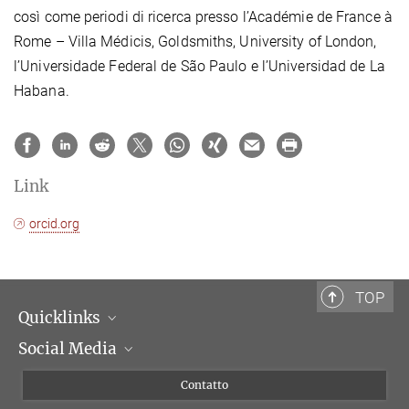
così come periodi di ricerca presso l’Académie de France à
Rome – Villa Médicis, Goldsmiths, University of London,
l’Universidade Federal de São Paulo e l’Universidad de La
Habana.
Link
orcid.org
TOP
Quicklinks
Social Media
Dipartimenti di ricerca
Persone
Facebook
Contatto