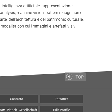
e, intelligenza artificiale, rappresentazione
 analysis, machine vision, pattern recognition e
rte, dell’architettura e del patrimonio culturale.
 modalità con cui immagini e artefatti visivi
TOP
Contatto
Intranet
ax-Planck-Gesellschaft
Edit Profile