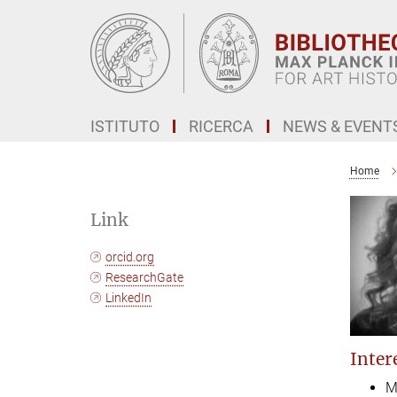
Main-
Content
ISTITUTO
RICERCA
NEWS & EVENT
Home
Link
orcid.org
ResearchGate
LinkedIn
Intere
M