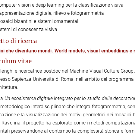
omputer vision e deep learning per la classificazione visiva
appresentazione digitale, rilievo e fotogrammetria
osaici bizantini e sistemi ornamentali
istemi di conoscenza visiva
tto di ricerca
i che diventano mondi. World models, visual embeddings e re
culum vitae
Flenghi è ricercatrice postdoc nel Machine Visual Culture Group.
esso Sapienza Università di Roma, nell’ambito del programma d
hitettura.
ata
Un ecosistema digitale integrato per lo studio delle decorazi
metodologico interdisciplinare che integra fotogrammetria, comp
icazione e la visualizzazione dei motivi geometrici nei mosaici
Ravenna, il progetto ha esplorato come i metodi computazional
tali preservandone al contempo la complessità storica e form