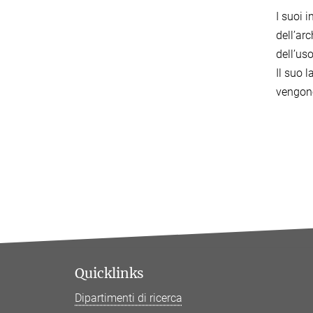
I suoi i
dell’ar
dell’us
Il suo 
vengono 
Quicklinks
Dipartimenti di ricerca