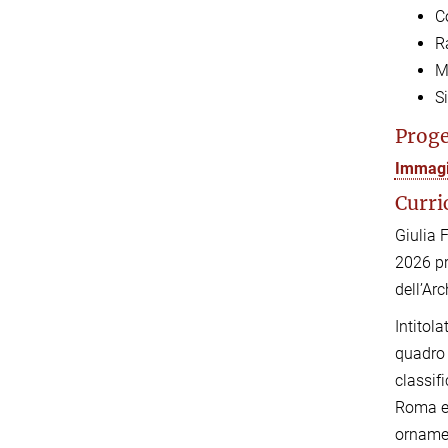
C
R
M
S
Proge
Immagin
Curri
Giulia 
2026 pr
dell’Arc
Intitol
quadro 
classif
Roma e 
ornamen