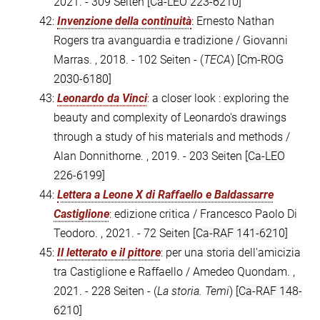
2021. - 309 Seiten
[Ca-LEO 223-6210]
42:
Invenzione della continuità
: Ernesto Nathan
Rogers tra avanguardia e tradizione / Giovanni
Marras. , 2018. - 102 Seiten - (
TECA
)
[Cm-ROG
2030-6180]
43:
Leonardo da Vinci
: a closer look : exploring the
beauty and complexity of Leonardo's drawings
through a study of his materials and methods /
Alan Donnithorne. , 2019. - 203 Seiten
[Ca-LEO
226-6199]
44:
Lettera a Leone X di Raffaello e Baldassarre
Castiglione
: edizione critica / Francesco Paolo Di
Teodoro. , 2021. - 72 Seiten
[Ca-RAF 141-6210]
45:
Il letterato e il pittore
: per una storia dell'amicizia
tra Castiglione e Raffaello / Amedeo Quondam. ,
2021. - 228 Seiten - (
La storia. Temi
)
[Ca-RAF 148-
6210]