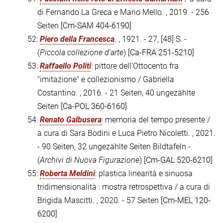
di Fernando La Greca e Mario Mello. , 2019. - 256
Seiten
[Cm-SAM 404-6190]
52:
Piero della Francesca
. , 1921. - 27, [48] S. -
(
Piccola collezione d'arte
)
[Ca-FRA 251-5210]
53:
Raffaello Politi
: pittore dell'Ottocento fra
"imitazione" e collezionismo / Gabriella
Costantino. , 2016. - 21 Seiten, 40 ungezählte
Seiten
[Ca-POL 360-6160]
54:
Renato Galbusera
: memoria del tempo presente /
a cura di Sara Bodini e Luca Pietro Nicoletti. , 2021.
- 90 Seiten, 32 ungezählte Seiten Bildtafeln -
(
Archivi di Nuova Figurazione
)
[Cm-GAL 520-6210]
55:
Roberta Meldini
: plastica linearità e sinuosa
tridimensionalità : mostra retrospettiva / a cura di
Brigida Mascitti. , 2020. - 57 Seiten
[Cm-MEL 120-
6200]