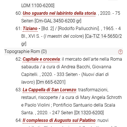
LOM 1100-6200]
60:
Uno sguardo nel labirinto della storia
. , 2020. - 75
Seiten
[Cm-GAL 3450-6200 gr]
61:
Tiziano
-
[Bd. 2] / [Rodolfo Pallucchini]. , 1965. - 4
Bl., XVI S. - (
I maestri del colore
)
[Ca-TIZ 14-5650/2
gr]
Topographie Rom (D)
62:
Capitale e crocevia
: il mercato dell'arte nella Roma
sabauda / a cura di Andrea Bacchi, Giovanna
Capitelli. , 2020. - 333 Seiten - (
Nuovi diari di
lavoro
)
[Dm 665-6201]
63:
La Cappella di San Lorenzo
: trasformazioni,
restauri, riscoperte / a cura di Mary Angela Schroth
e Paolo Violini ; Pontificio Santuario della Scala
Santa. , 2020. - 247 Seiten
[Dt 1320-6200]
64:
Il complesso di Augusto sul Palatino
: nuovi