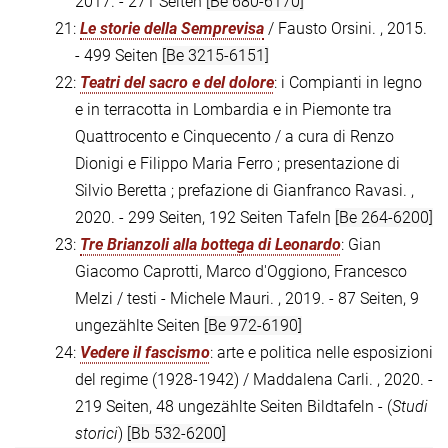
2017. - 271 Seiten
[Be 680-6170]
21:
Le storie della Semprevisa
/ Fausto Orsini. , 2015.
- 499 Seiten
[Be 3215-6151]
22:
Teatri del sacro e del dolore
: i Compianti in legno
e in terracotta in Lombardia e in Piemonte tra
Quattrocento e Cinquecento / a cura di Renzo
Dionigi e Filippo Maria Ferro ; presentazione di
Silvio Beretta ; prefazione di Gianfranco Ravasi. ,
2020. - 299 Seiten, 192 Seiten Tafeln
[Be 264-6200]
23:
Tre Brianzoli alla bottega di Leonardo
: Gian
Giacomo Caprotti, Marco d'Oggiono, Francesco
Melzi / testi - Michele Mauri. , 2019. - 87 Seiten, 9
ungezählte Seiten
[Be 972-6190]
24:
Vedere il fascismo
: arte e politica nelle esposizioni
del regime (1928-1942) / Maddalena Carli. , 2020. -
219 Seiten, 48 ungezählte Seiten Bildtafeln - (
Studi
storici
)
[Bb 532-6200]