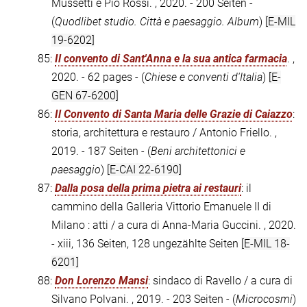
Mussetti e Pio Rossi. , 2020. - 200 Seiten -
(
Quodlibet studio. Città e paesaggio. Album
)
[E-MIL
19-6202]
85:
Il convento di Sant'Anna e la sua antica farmacia
. ,
2020. - 62 pages - (
Chiese e conventi d'Italia
)
[E-
GEN 67-6200]
86:
Il Convento di Santa Maria delle Grazie di Caiazzo
:
storia, architettura e restauro / Antonio Friello. ,
2019. - 187 Seiten - (
Beni architettonici e
paesaggio
)
[E-CAI 22-6190]
87:
Dalla posa della prima pietra ai restauri
: il
cammino della Galleria Vittorio Emanuele II di
Milano : atti / a cura di Anna-Maria Guccini. , 2020.
- xiii, 136 Seiten, 128 ungezählte Seiten
[E-MIL 18-
6201]
88:
Don Lorenzo Mansi
: sindaco di Ravello / a cura di
Silvano Polvani. , 2019. - 203 Seiten - (
Microcosmi
)