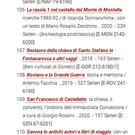
Seiten
[E-NAP 19-6190]
106:
La rasola 1 nel castello del Monte di Montella
:
ricerche 1983-92 / di Iolanda Donnarumma ; con
un testo di Mario Rosario Zecchino. , 2020. - 239
Seiten - (
Archeologia postclassica
)
[E-MON 2142-
6200]
107:
Restauro della chiesa di Santo Stefano in
Fontanarossa e altri saggi
. , 2018. - 163 Seiten -
(
Beni culturali di Gorreto
)
[E-GOR 212-6180/1]
108:
Roviano e la Grande Guerra
: storia e memoria /
Artemio Tacchia. , 2019. - 527 Seiten
[E-ROV 241-
6190]
109:
San Francesco di Castelletto
: la chiesa, il
convento, l'oratorio dell'Immacolata Concezione /
a cura di Giorgio Rossini. , 2020. - 157 Seiten
[E-
GEN 67-6201]
110:
Savona in antichi autori e libri di viaggio
: con un