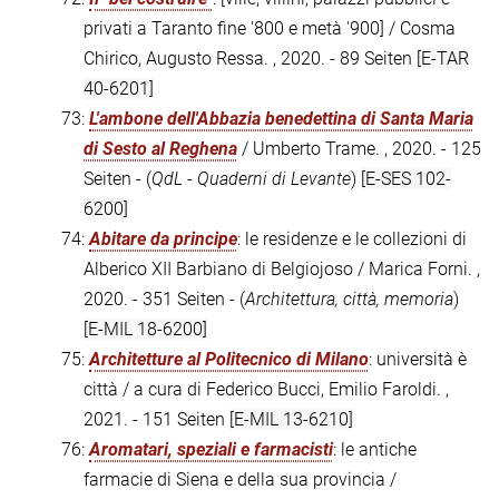
privati a Taranto fine '800 e metà '900] / Cosma
Chirico, Augusto Ressa. , 2020. - 89 Seiten
[E-TAR
40-6201]
73:
L'ambone dell'Abbazia benedettina di Santa Maria
di Sesto al Reghena
/ Umberto Trame. , 2020. - 125
Seiten - (
QdL - Quaderni di Levante
)
[E-SES 102-
6200]
74:
Abitare da principe
: le residenze e le collezioni di
Alberico XII Barbiano di Belgiojoso / Marica Forni. ,
2020. - 351 Seiten - (
Architettura, città, memoria
)
[E-MIL 18-6200]
75:
Architetture al Politecnico di Milano
: università è
città / a cura di Federico Bucci, Emilio Faroldi. ,
2021. - 151 Seiten
[E-MIL 13-6210]
76:
Aromatari, speziali e farmacisti
: le antiche
farmacie di Siena e della sua provincia /