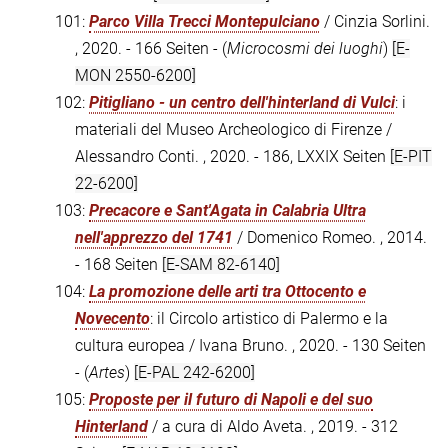
101:
Parco Villa Trecci Montepulciano
/ Cinzia Sorlini.
, 2020. - 166 Seiten - (
Microcosmi dei luoghi
)
[E-
MON 2550-6200]
102:
Pitigliano - un centro dell'hinterland di Vulci
: i
materiali del Museo Archeologico di Firenze /
Alessandro Conti. , 2020. - 186, LXXIX Seiten
[E-PIT
22-6200]
103:
Precacore e Sant'Agata in Calabria Ultra
nell'apprezzo del 1741
/ Domenico Romeo. , 2014.
- 168 Seiten
[E-SAM 82-6140]
104:
La promozione delle arti tra Ottocento e
Novecento
: il Circolo artistico di Palermo e la
cultura europea / Ivana Bruno. , 2020. - 130 Seiten
- (
Artes
)
[E-PAL 242-6200]
105:
Proposte per il futuro di Napoli e del suo
Hinterland
/ a cura di Aldo Aveta. , 2019. - 312