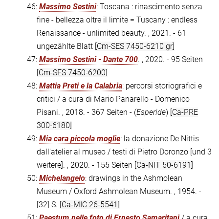
46:
Massimo Sestini
: Toscana : rinascimento senza
fine - bellezza oltre il limite = Tuscany : endless
Renaissance - unlimited beauty. , 2021. - 61
ungezählte Blatt
[Cm-SES 7450-6210 gr]
47:
Massimo Sestini - Dante 700
. , 2020. - 95 Seiten
[Cm-SES 7450-6200]
48:
Mattia Preti e la Calabria
: percorsi storiografici e
critici / a cura di Mario Panarello - Domenico
Pisani. , 2018. - 367 Seiten - (
Esperide
)
[Ca-PRE
300-6180]
49:
Mia cara piccola moglie
: la donazione De Nittis
dall'atelier al museo / testi di Pietro Doronzo [und 3
weitere]. , 2020. - 155 Seiten
[Ca-NIT 50-6191]
50:
Michelangelo
: drawings in the Ashmolean
Museum / Oxford Ashmolean Museum. , 1954. -
[32] S.
[Ca-MIC 26-5541]
51:
Paestum nelle foto di Ernesto Samaritani
/ a cura