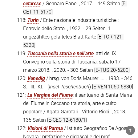
cetarese
/ Gennaro Pane. , 2017. - 449 Seiten
[E-
CET 11-6170]
118:
Turin
/ Ente nazionale industrie turistiche ;
Ferrovie dello Stato. , 1932. - 29 Seiten, 1
ungezähltes gefaltetes Blatt Karte
[E-TOR 121-
5320]
119:
Tuscania nella storia e nell'arte
: atti del IX
Convegno sulla storia di Tuscania, sabato 17
marzo 2018. , 2020. - 303 Seiten
[E-TUS 20-6200]
120:
Venedig
/ hrsg. von Doris Maurer .... , 1983. - 346
S. : Ill., Kt. - (
Insel-Taschenbuch
)
[E-VEN 1050-5830]
121:
La Vergine del Fiume
: il santuario di Santa Maria
del Fiume in Ceccano tra storia, arte e culto
popolare / Agata Garofali - Vittorio Ricci. , 2018. -
135 Seiten
[E-CEC 12-6180/1]
122:
Visioni di Parma
/ Istituto Geografico De Agostini
TOP
Novara ; prefazione e didascalie del prof.