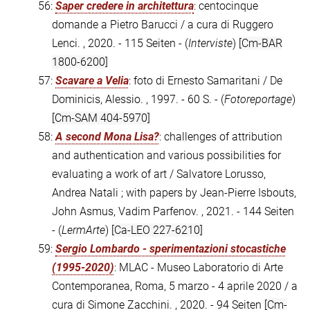
56:
Saper credere in architettura
: centocinque
domande a Pietro Barucci / a cura di Ruggero
Lenci. , 2020. - 115 Seiten - (
Interviste
)
[Cm-BAR
1800-6200]
57:
Scavare a Velia
: foto di Ernesto Samaritani / De
Dominicis, Alessio. , 1997. - 60 S. - (
Fotoreportage
)
[Cm-SAM 404-5970]
58:
A second Mona Lisa?
: challenges of attribution
and authentication and various possibilities for
evaluating a work of art / Salvatore Lorusso,
Andrea Natali ; with papers by Jean-Pierre Isbouts,
John Asmus, Vadim Parfenov. , 2021. - 144 Seiten
- (
LermArte
)
[Ca-LEO 227-6210]
59:
Sergio Lombardo - sperimentazioni stocastiche
(1995-2020)
: MLAC - Museo Laboratorio di Arte
Contemporanea, Roma, 5 marzo - 4 aprile 2020 / a
cura di Simone Zacchini. , 2020. - 94 Seiten
[Cm-