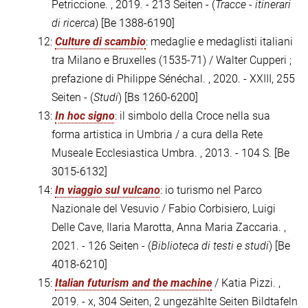
Petriccione. , 2019. - 213 Seiten - (
Tracce - itinerari
di ricerca
)
[Be 1388-6190]
12:
Culture di scambio
: medaglie e medaglisti italiani
tra Milano e Bruxelles (1535-71) / Walter Cupperi ;
prefazione di Philippe Sénéchal. , 2020. - XXIII, 255
Seiten - (
Studi
)
[Bs 1260-6200]
13:
In hoc signo
: il simbolo della Croce nella sua
forma artistica in Umbria / a cura della Rete
Museale Ecclesiastica Umbra. , 2013. - 104 S.
[Be
3015-6132]
14:
In viaggio sul vulcano
: io turismo nel Parco
Nazionale del Vesuvio / Fabio Corbisiero, Luigi
Delle Cave, Ilaria Marotta, Anna Maria Zaccaria. ,
2021. - 126 Seiten - (
Biblioteca di testi e studi
)
[Be
4018-6210]
15:
Italian futurism and the machine
/ Katia Pizzi. ,
2019. - x, 304 Seiten, 2 ungezählte Seiten Bildtafeln