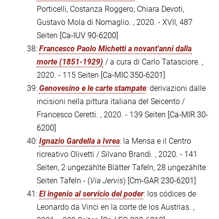
Porticelli, Costanza Roggero, Chiara Devoti,
Gustavo Mola di Nomaglio. , 2020. - XVII, 487
Seiten
[Ca-IUV 90-6200]
38:
Francesco Paolo Michetti a novant'anni dalla
morte (1851-1929)
/ a cura di Carlo Tatasciore. ,
2020. - 115 Seiten
[Ca-MIC 350-6201]
39:
Genovesino e le carte stampate
: derivazioni dalle
incisioni nella pittura italiana del Seicento /
Francesco Ceretti. , 2020. - 139 Seiten
[Ca-MIR 30-
6200]
40:
Ignazio Gardella a Ivrea
: la Mensa e il Centro
ricreativo Olivetti / Silvano Brandi. , 2020. - 141
Seiten, 2 ungezählte Blätter Tafeln, 28 ungezählte
Seiten Tafeln - (
Via Jervis
)
[Cm-GAR 230-6201]
41:
El ingenio al servicio del poder
: los códices de
Leonardo da Vinci en la corte de los Austrias. ,