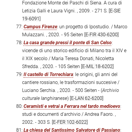
Fondazione Monte dei Paschi di Siena. A cura di
Letizia Galli e Laura Vigni. , 2009. - 271 S.
[E-SIE
19-6091]
77:
Campus Firenze
: un progetto di Ipostudio. / Marco
Mulazzani. , 2020. - 95 Seiten
[E-FIR 430-6200]
78:
La casa grande pressi il ponte di San Celso
:
vicende di uno storico edificio di Milano tra il XIV e
il XIX secolo / Maria Teresa Donati, Nicoletta
Sfredda. , 2020. - 105 Seiten
[E-MIL 18-6202]
79:
Il castello di Torrechiara
: le origini, gli anni del
cantiere rossiano, le trasformazioni succesive /
Luciano Serchia. , 2020. - 500 Seiten - (
Archivio
culturale langhiranese
)
[E-LAN 62-6200]
80:
Ceramisti e vetrai a Ferrara nel tardo medioevo
:
studi e documenti d'archivio / Andrea Faoro. ,
2002. - 303 S.
[E-FER 102-6022]
81:
La chiesa del Santissimo Salvatore di Passiano
: