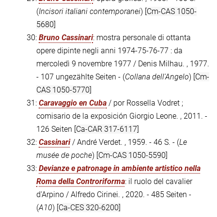
(
Incisori italiani contemporanei
)
[Cm-CAS 1050-
5680]
30:
Bruno Cassinari
: mostra personale di ottanta
opere dipinte negli anni 1974-75-76-77 : da
mercoledì 9 novembre 1977 / Denis Milhau. , 1977.
- 107 ungezählte Seiten - (
Collana dell'Angelo
)
[Cm-
CAS 1050-5770]
31:
Caravaggio en Cuba
/ por Rossella Vodret ;
comisario de la exposición Giorgio Leone. , 2011. -
126 Seiten
[Ca-CAR 317-6117]
32:
Cassinari
/ André Verdet. , 1959. - 46 S. - (
Le
musée de poche
)
[Cm-CAS 1050-5590]
33:
Devianze e patronage in ambiente artistico nella
Roma della Controriforma
: il ruolo del cavalier
d'Arpino / Alfredo Cirinei. , 2020. - 485 Seiten -
(
A10
)
[Ca-CES 320-6200]