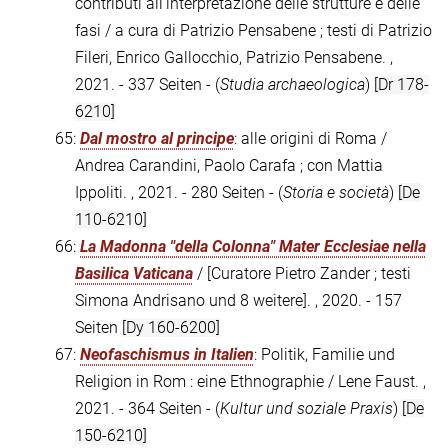
contributi all'interpretazione delle strutture e delle
fasi / a cura di Patrizio Pensabene ; testi di Patrizio
Fileri, Enrico Gallocchio, Patrizio Pensabene. ,
2021. - 337 Seiten - (
Studia archaeologica
)
[Dr 178-
6210]
65:
Dal mostro al principe
: alle origini di Roma /
Andrea Carandini, Paolo Carafa ; con Mattia
Ippoliti. , 2021. - 280 Seiten - (
Storia e società
)
[De
110-6210]
66:
La Madonna "della Colonna" Mater Ecclesiae nella
Basilica Vaticana
/ [Curatore Pietro Zander ; testi
Simona Andrisano und 8 weitere]. , 2020. - 157
Seiten
[Dy 160-6200]
67:
Neofaschismus in Italien
: Politik, Familie und
Religion in Rom : eine Ethnographie / Lene Faust. ,
2021. - 364 Seiten - (
Kultur und soziale Praxis
)
[De
150-6210]