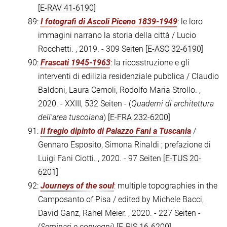
[E-RAV 41-6190]
89:
I fotografi di Ascoli Piceno 1839-1949
: le loro
immagini narrano la storia della città / Lucio
Rocchetti. , 2019. - 309 Seiten
[E-ASC 32-6190]
90:
Frascati 1945-1963
: la ricosstruzione e gli
interventi di edilizia residenziale pubblica / Claudio
Baldoni, Laura Cemoli, Rodolfo Maria Strollo. ,
2020. - XXIII, 532 Seiten - (
Quaderni di architettura
dell'area tuscolana
)
[E-FRA 232-6200]
91:
Il fregio dipinto di Palazzo Fani a Tuscania
/
Gennaro Esposito, Simona Rinaldi ; prefazione di
Luigi Fani Ciotti. , 2020. - 97 Seiten
[E-TUS 20-
6201]
92:
Journeys of the soul
: multiple topographies in the
Camposanto of Pisa / edited by Michele Bacci,
David Ganz, Rahel Meier. , 2020. - 227 Seiten -
(
Seminari e convegni
)
[E-PIS 16-6200]