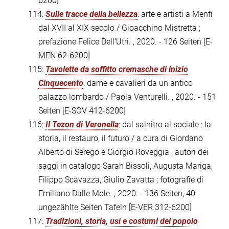
6200]
114:
Sulle tracce della bellezza
: arte e artisti a Menfi
dal XVII al XIX secolo / Gioacchino Mistretta ;
prefazione Felice Dell'Utri. , 2020. - 126 Seiten
[E-
MEN 62-6200]
115:
Tavolette da soffitto cremasche di inizio
Cinquecento
: dame e cavalieri da un antico
palazzo lombardo / Paola Venturelli. , 2020. - 151
Seiten
[E-SOV 412-6200]
116:
Il Tezon di Veronella
: dal salnitro al sociale : la
storia, il restauro, il futuro / a cura di Giordano
Alberto di Serego e Giorgio Roveggia ; autori dei
saggi in catalogo Sarah Bissoli, Augusta Mariga,
Filippo Scavazza, Giulio Zavatta ; fotografie di
Emiliano Dalle Mole. , 2020. - 136 Seiten, 40
ungezählte Seiten Tafeln
[E-VER 312-6200]
117:
Tradizioni, storia, usi e costumi del popolo