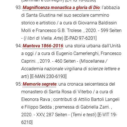
93:
Magnificenza monastica a gloria di Dio
: l'abbazia
di Santa Giustina nel suo secolare cammino
storico e artistico / a cura di Giovanna Baldissin
Molli e Francesco G.B. Trolese. , 2020. - 599 Seiten
- (
I libri di Viella. Arte
)
[E-PAD 97-6201]
94:
Mantova 1866-2016
: una storia urbana dall'Unità
a oggi / a cura di Eugenio Camerlenghi, Francesco
Caprini. , 2019. - 460 Seiten - (
Miscellanea /
Accademia nazionale virgiliana di scienze lettere e
arti
)
[E-MAN 230-6193]
95:
Memorie segrete
: una cronaca seicentesca del
monastero di Santa Rosa di Viterbo / a cura di
Eleonora Rava ; contributi di Attilio Bartoli Langeli
e Filippo Sedda ; premessa di Gabriella Zarri. ,
2020. - XXV, 287 Seiten - (
Temi e testi
)
[E-VIT 19-
6210]