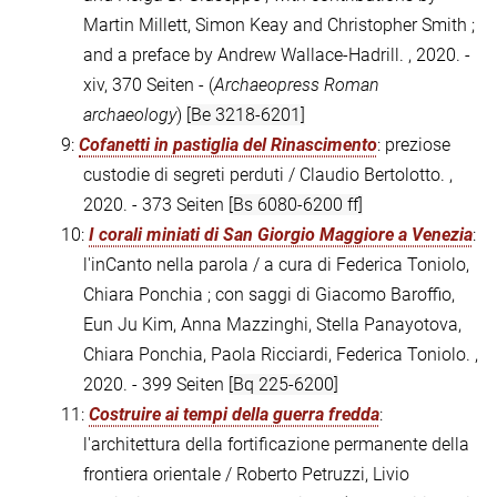
Martin Millett, Simon Keay and Christopher Smith ;
and a preface by Andrew Wallace-Hadrill. , 2020. -
xiv, 370 Seiten - (
Archaeopress Roman
archaeology
)
[Be 3218-6201]
9:
Cofanetti in pastiglia del Rinascimento
: preziose
custodie di segreti perduti / Claudio Bertolotto. ,
2020. - 373 Seiten
[Bs 6080-6200 ff]
10:
I corali miniati di San Giorgio Maggiore a Venezia
:
l'inCanto nella parola / a cura di Federica Toniolo,
Chiara Ponchia ; con saggi di Giacomo Baroffio,
Eun Ju Kim, Anna Mazzinghi, Stella Panayotova,
Chiara Ponchia, Paola Ricciardi, Federica Toniolo. ,
2020. - 399 Seiten
[Bq 225-6200]
11:
Costruire ai tempi della guerra fredda
:
l'architettura della fortificazione permanente della
frontiera orientale / Roberto Petruzzi, Livio