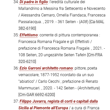
34:
Di padre in figlio
: l'eredità culturale dei
Mallandrino a Messina fra Settecento e Novecento
/ Alessandra Cernaro, Ornella Fiandaca, Francesca
Passalacqua. , 2019. - 361 Seiten - (
A08
)
[Ca-MAL
382-6190]
35:
Effettismo
: corrente di pittura contemporanea :
Francesca Romana Fragale e gli Effettisti /
prefazione di Francesca Romana Fragale. , 2021. -
108 Seiten, 20 ungezählte Seiten Tafeln
[Cm-FRA
320-6210]
36:
Ezio Garroni architetto romano
: pittore, poeta
vernacolare, 1877-1952 ricordato da un suo
"abiatico" / Carlo Cecchi ; prefazione di Renato
Mammucari. , 2020. - 142 Seiten - (
Architettura
)
[Cm-GAR 6692-6200]
37:
Filippo Juvarra, regista di corti e capitali dalla
Sicilia al Piemonte all'Europa
/ a cura di Franca