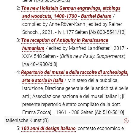
Seiten
[Ab 500-5840/2]
2:
The new Hollstein German engravings, etchings
and woodcuts, 1400-1700
-
Barthel Beham
/
compiled by Anne Röver-Kann ; edited by Rainer
Schoch. , 2021. - lvii, 177 Seiten
[Ab 800-5541/13]
3:
The reception of Antiquity in Renaissance
humanism
/ edited by Manfred Landfester. , 2017. -
XXIV, 548 Seiten - (
Brill's new Pauly. Supplements
)
[Aa 40-4930/d 8]
4:
Repertorio dei musei e delle raccolte di archeologia,
arte e storia in Italia
/ Ministero della pubblica
istruzione, Direzione generale delle antichità e belle
arti ; Associazione nazionale dei musei italiani ; [il
presente repertorio è stato compilato dalla dott.
Emma Zocca]. , 1961. - 288 Seiten
[Ab 510-5610]
Italienische Kunst (B)
5:
100 anni di design italiano
: contesto economico e