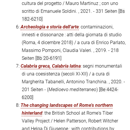
cultura del progetto / Mauro Martinuz ; con uno
scritto di Emanuele Soldini. , 2021. - 331 Seiten
[Bs
182-6210]
6:
Archeologia e storia dell'arte
: contaminazioni,
innesti e dissonanze : atti della giornata di studio
(Roma, 4 dicembre 2018) / a cura di Enrico Parlato,
Massimo Pomponi, Claudia Valeri. , 2019. - 218
Seiten
[Bb 20-6191]
7:
Calabria greca, Calabria latina
: segni monumentali
di una coesistenza (secoli XI-XII) / a cura di
Margherita Tabanelli, Antonino Tranchina. , 2020. -
201 Seiten - (
Medioevo mediterraneo
)
[Be 4424-
6200]
8:
The changing landscapes of Rome's northern
hinterland
: the British School at Rome's Tiber
Valley Project / Helen Patterson, Robert Witcher
and Helga Di Giuseppe ; with contributions by