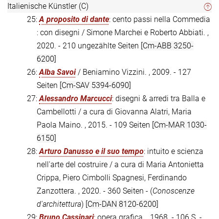
Italienische Künstler (C)
25:
A proposito di dante
: cento passi nella Commedia
: con disegni / Simone Marchei e Roberto Abbiati. ,
2020. - 210 ungezählte Seiten
[Cm-ABB 3250-
6200]
26:
Alba Savoi
/ Beniamino Vizzini. , 2009. - 127
Seiten
[Cm-SAV 5394-6090]
27:
Alessandro Marcucci
: disegni & arredi tra Balla e
Cambellotti / a cura di Giovanna Alatri, Maria
Paola Maino. , 2015. - 109 Seiten
[Cm-MAR 1030-
6150]
28:
Arturo Danusso e il suo tempo
: intuito e scienza
nell'arte del costruire / a cura di Maria Antonietta
Crippa, Piero Cimbolli Spagnesi, Ferdinando
Zanzottera. , 2020. - 360 Seiten - (
Conoscenze
d'architettura
)
[Cm-DAN 8120-6200]
29:
Bruno Cassinari
: opera grafica. , 1968. - 106 S. -