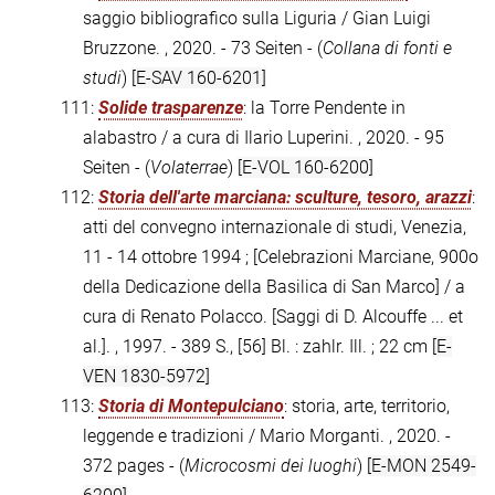
saggio bibliografico sulla Liguria / Gian Luigi
Bruzzone. , 2020. - 73 Seiten - (
Collana di fonti e
studi
)
[E-SAV 160-6201]
111:
Solide trasparenze
: la Torre Pendente in
alabastro / a cura di Ilario Luperini. , 2020. - 95
Seiten - (
Volaterrae
)
[E-VOL 160-6200]
112:
Storia dell'arte marciana: sculture, tesoro, arazzi
:
atti del convegno internazionale di studi, Venezia,
11 - 14 ottobre 1994 ; [Celebrazioni Marciane, 900o
della Dedicazione della Basilica di San Marco] / a
cura di Renato Polacco. [Saggi di D. Alcouffe ... et
al.]. , 1997. - 389 S., [56] Bl. : zahlr. Ill. ; 22 cm
[E-
VEN 1830-5972]
113:
Storia di Montepulciano
: storia, arte, territorio,
leggende e tradizioni / Mario Morganti. , 2020. -
372 pages - (
Microcosmi dei luoghi
)
[E-MON 2549-