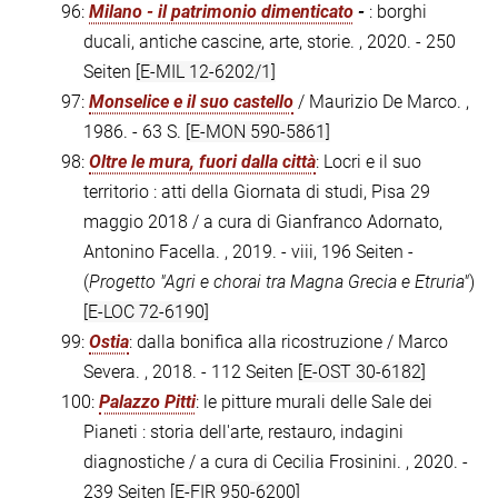
96:
Milano - il patrimonio dimenticato
-
: borghi
ducali, antiche cascine, arte, storie. , 2020. - 250
Seiten
[E-MIL 12-6202/1]
97:
Monselice e il suo castello
/ Maurizio De Marco. ,
1986. - 63 S.
[E-MON 590-5861]
98:
Oltre le mura, fuori dalla città
: Locri e il suo
territorio : atti della Giornata di studi, Pisa 29
maggio 2018 / a cura di Gianfranco Adornato,
Antonino Facella. , 2019. - viii, 196 Seiten -
(
Progetto "Agri e chorai tra Magna Grecia e Etruria"
)
[E-LOC 72-6190]
99:
Ostia
: dalla bonifica alla ricostruzione / Marco
Severa. , 2018. - 112 Seiten
[E-OST 30-6182]
100:
Palazzo Pitti
: le pitture murali delle Sale dei
Pianeti : storia dell'arte, restauro, indagini
diagnostiche / a cura di Cecilia Frosinini. , 2020. -
239 Seiten
[E-FIR 950-6200]