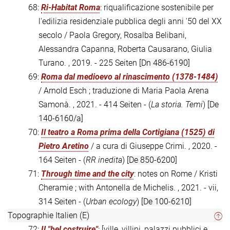
68:
Ri-Habitat Roma
: riqualificazione sostenibile per
l'edilizia residenziale pubblica degli anni '50 del XX
secolo / Paola Gregory, Rosalba Belibani,
Alessandra Capanna, Roberta Causarano, Giulia
Turano. , 2019. - 225 Seiten
[Dn 486-6190]
69:
Roma dal medioevo al rinascimento (1378-1484)
/ Arnold Esch ; traduzione di Maria Paola Arena
Samonà. , 2021. - 414 Seiten - (
La storia. Temi
)
[De
140-6160/a]
70:
Il teatro a Roma prima della Cortigiana (1525) di
Pietro Aretino
/ a cura di Giuseppe Crimi. , 2020. -
164 Seiten - (
RR inedita
)
[De 850-6200]
71:
Through time and the city
: notes on Rome / Kristi
Cheramie ; with Antonella de Michelis. , 2021. - vii,
314 Seiten - (
Urban ecology
)
[De 100-6210]
Topographie Italien (E)
72:
Il "bel costruire"
: [ville, villini, palazzi pubblici e