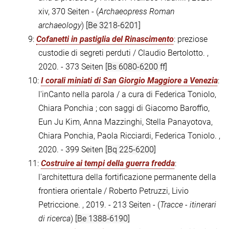
xiv, 370 Seiten - (
Archaeopress Roman
archaeology
)
[Be 3218-6201]
9:
Cofanetti in pastiglia del Rinascimento
: preziose
custodie di segreti perduti / Claudio Bertolotto. ,
2020. - 373 Seiten
[Bs 6080-6200 ff]
10:
I corali miniati di San Giorgio Maggiore a Venezia
:
l'inCanto nella parola / a cura di Federica Toniolo,
Chiara Ponchia ; con saggi di Giacomo Baroffio,
Eun Ju Kim, Anna Mazzinghi, Stella Panayotova,
Chiara Ponchia, Paola Ricciardi, Federica Toniolo. ,
2020. - 399 Seiten
[Bq 225-6200]
11:
Costruire ai tempi della guerra fredda
:
l'architettura della fortificazione permanente della
frontiera orientale / Roberto Petruzzi, Livio
Petriccione. , 2019. - 213 Seiten - (
Tracce - itinerari
di ricerca
)
[Be 1388-6190]