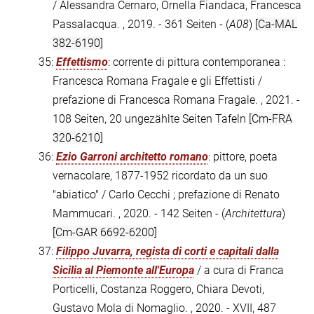
/ Alessandra Cernaro, Ornella Fiandaca, Francesca
Passalacqua. , 2019. - 361 Seiten - (
A08
)
[Ca-MAL
382-6190]
35:
Effettismo
: corrente di pittura contemporanea :
Francesca Romana Fragale e gli Effettisti /
prefazione di Francesca Romana Fragale. , 2021. -
108 Seiten, 20 ungezählte Seiten Tafeln
[Cm-FRA
320-6210]
36:
Ezio Garroni architetto romano
: pittore, poeta
vernacolare, 1877-1952 ricordato da un suo
"abiatico" / Carlo Cecchi ; prefazione di Renato
Mammucari. , 2020. - 142 Seiten - (
Architettura
)
[Cm-GAR 6692-6200]
37:
Filippo Juvarra, regista di corti e capitali dalla
Sicilia al Piemonte all'Europa
/ a cura di Franca
Porticelli, Costanza Roggero, Chiara Devoti,
Gustavo Mola di Nomaglio. , 2020. - XVII, 487