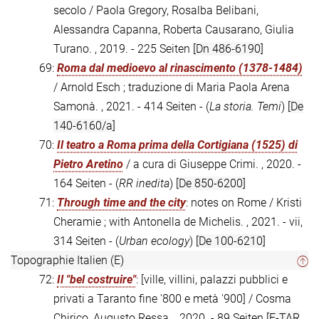
secolo / Paola Gregory, Rosalba Belibani,
Alessandra Capanna, Roberta Causarano, Giulia
Turano. , 2019. - 225 Seiten
[Dn 486-6190]
69:
Roma dal medioevo al rinascimento (1378-1484)
/ Arnold Esch ; traduzione di Maria Paola Arena
Samonà. , 2021. - 414 Seiten - (
La storia. Temi
)
[De
140-6160/a]
70:
Il teatro a Roma prima della Cortigiana (1525) di
Pietro Aretino
/ a cura di Giuseppe Crimi. , 2020. -
164 Seiten - (
RR inedita
)
[De 850-6200]
71:
Through time and the city
: notes on Rome / Kristi
Cheramie ; with Antonella de Michelis. , 2021. - vii,
314 Seiten - (
Urban ecology
)
[De 100-6210]
Topographie Italien (E)
72:
Il "bel costruire"
: [ville, villini, palazzi pubblici e
privati a Taranto fine '800 e metà '900] / Cosma
Chirico, Augusto Ressa. , 2020. - 89 Seiten
[E-TAR