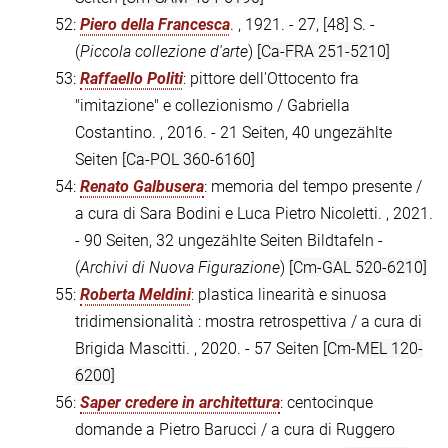
52:
Piero della Francesca
. , 1921. - 27, [48] S. -
(
Piccola collezione d'arte
)
[Ca-FRA 251-5210]
53:
Raffaello Politi
: pittore dell'Ottocento fra
"imitazione" e collezionismo / Gabriella
Costantino. , 2016. - 21 Seiten, 40 ungezählte
Seiten
[Ca-POL 360-6160]
54:
Renato Galbusera
: memoria del tempo presente /
a cura di Sara Bodini e Luca Pietro Nicoletti. , 2021.
- 90 Seiten, 32 ungezählte Seiten Bildtafeln -
(
Archivi di Nuova Figurazione
)
[Cm-GAL 520-6210]
55:
Roberta Meldini
: plastica linearità e sinuosa
tridimensionalità : mostra retrospettiva / a cura di
Brigida Mascitti. , 2020. - 57 Seiten
[Cm-MEL 120-
6200]
56:
Saper credere in architettura
: centocinque
domande a Pietro Barucci / a cura di Ruggero