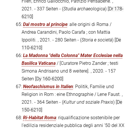
Fileri, Enrico Gallocchio, Patrizio Pensabene. ,
2021. - 337 Seiten - (
Studia archaeologica
)
[Dr 178-
6210]
65:
Dal mostro al principe
: alle origini di Roma /
Andrea Carandini, Paolo Carafa ; con Mattia
Ippoliti. , 2021. - 280 Seiten - (
Storia e società
)
[De
110-6210]
66:
La Madonna "della Colonna" Mater Ecclesiae nella
Basilica Vaticana
/ [Curatore Pietro Zander ; testi
Simona Andrisano und 8 weitere]. , 2020. - 157
Seiten
[Dy 160-6200]
67:
Neofaschismus in Italien
: Politik, Familie und
Religion in Rom : eine Ethnographie / Lene Faust. ,
2021. - 364 Seiten - (
Kultur und soziale Praxis
)
[De
150-6210]
68:
Ri-Habitat Roma
: riqualificazione sostenibile per
l'edilizia residenziale pubblica degli anni '50 del XX