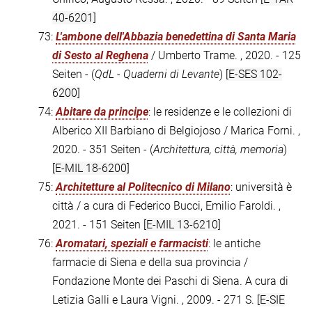
40-6201]
73:
L'ambone dell'Abbazia benedettina di Santa Maria
di Sesto al Reghena
/ Umberto Trame. , 2020. - 125
Seiten - (
QdL - Quaderni di Levante
)
[E-SES 102-
6200]
74:
Abitare da principe
: le residenze e le collezioni di
Alberico XII Barbiano di Belgiojoso / Marica Forni. ,
2020. - 351 Seiten - (
Architettura, città, memoria
)
[E-MIL 18-6200]
75:
Architetture al Politecnico di Milano
: università è
città / a cura di Federico Bucci, Emilio Faroldi. ,
2021. - 151 Seiten
[E-MIL 13-6210]
76:
Aromatari, speziali e farmacisti
: le antiche
farmacie di Siena e della sua provincia /
Fondazione Monte dei Paschi di Siena. A cura di
Letizia Galli e Laura Vigni. , 2009. - 271 S.
[E-SIE