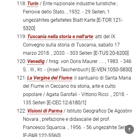
118:
Turin
/ Ente nazionale industrie turistiche ;
Ferrovie dello Stato. , 1932. - 29 Seiten, 1
ungezähltes gefaltetes Blatt Karte
[E-TOR 121-
5320]
119:
Tuscania nella storia e nell'arte
: atti del IX
Convegno sulla storia di Tuscania, sabato 17
marzo 2018. , 2020. - 303 Seiten
[E-TUS 20-6200]
120:
Venedig
/ hrsg. von Doris Maurer .... , 1983. - 346
S. : Ill., Kt. - (
Insel-Taschenbuch
)
[E-VEN 1050-5830]
121:
La Vergine del Fiume
: il santuario di Santa Maria
del Fiume in Ceccano tra storia, arte e culto
popolare / Agata Garofali - Vittorio Ricci. , 2018. -
135 Seiten
[E-CEC 12-6180/1]
122:
Visioni di Parma
/ Istituto Geografico De Agostini
Novara ; prefazione e didascalie del prof.
Francesco Squarcia. , 1956. - 56 ungezählte Seiten
TOP
[E-PAR 122-5560]