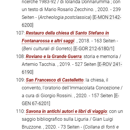
ricerche 1983-92 / di Iolanda Donnarumma ; con
un testo di Mario Rosario Zecchino. , 2020. - 239
Seiten - (
Archeologia postclassica
)
[E-MON 2142-
6200]
107:
Restauro della chiesa di Santo Stefano in
Fontanarossa e altri saggi
. , 2018. - 163 Seiten -
(
Beni culturali di Gorreto
)
[E-GOR 212-6180/1]
108:
Roviano e la Grande Guerra
: storia e memoria /
Artemio Tacchia. , 2019. - 527 Seiten
[E-ROV 241-
6190]
109:
San Francesco di Castelletto
: la chiesa, il
convento, l'oratorio dell'Immacolata Concezione /
a cura di Giorgio Rossini. , 2020. - 157 Seiten
[E-
GEN 67-6201]
110:
Savona in antichi autori e libri di viaggio
: con un
saggio bibliografico sulla Liguria / Gian Luigi
Bruzzone. , 2020. - 73 Seiten - (
Collana di fonti e