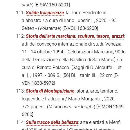
studi
)
[E-SAV 160-6201]
111:
Solide trasparenze
: la Torre Pendente in
alabastro / a cura di Ilario Luperini. , 2020. - 95
Seiten - (
Volaterrae
)
[E-VOL 160-6200]
112:
Storia dell'arte marciana: sculture, tesoro, arazzi
:
atti del convegno internazionale di studi, Venezia,
11 - 14 ottobre 1994 ; [Celebrazioni Marciane, 900o
della Dedicazione della Basilica di San Marco] / a
cura di Renato Polacco. [Saggi di D. Alcouffe ... et
al.]. , 1997. - 389 S., [56] Bl. : zahlr. Ill. ; 22 cm
[E-
VEN 1830-5972]
113:
Storia di Montepulciano
: storia, arte, territorio,
leggende e tradizioni / Mario Morganti. , 2020. -
372 pages - (
Microcosmi dei luoghi
)
[E-MON 2549-
6200]
114:
Sulle tracce della bellezza
: arte e artisti a Menfi