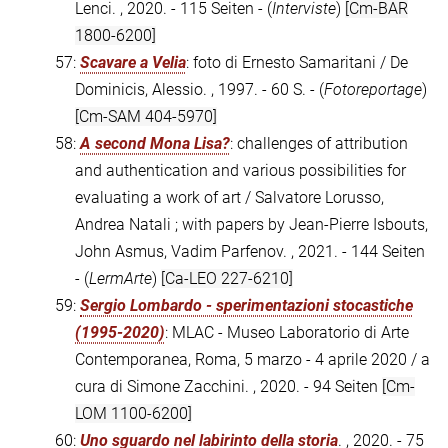
Lenci. , 2020. - 115 Seiten - (
Interviste
)
[Cm-BAR
1800-6200]
57:
Scavare a Velia
: foto di Ernesto Samaritani / De
Dominicis, Alessio. , 1997. - 60 S. - (
Fotoreportage
)
[Cm-SAM 404-5970]
58:
A second Mona Lisa?
: challenges of attribution
and authentication and various possibilities for
evaluating a work of art / Salvatore Lorusso,
Andrea Natali ; with papers by Jean-Pierre Isbouts,
John Asmus, Vadim Parfenov. , 2021. - 144 Seiten
- (
LermArte
)
[Ca-LEO 227-6210]
59:
Sergio Lombardo - sperimentazioni stocastiche
(1995-2020)
: MLAC - Museo Laboratorio di Arte
Contemporanea, Roma, 5 marzo - 4 aprile 2020 / a
cura di Simone Zacchini. , 2020. - 94 Seiten
[Cm-
LOM 1100-6200]
60:
Uno sguardo nel labirinto della storia
. , 2020. - 75