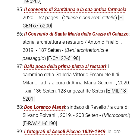
19-6202]
85:
Il convento di Sant'Anna e la sua antica farmacia
. ,
2020. - 62 pages - (
Chiese e conventi d'Italia
)
[E-
GEN 67-6200]
86:
Il Convento di Santa Maria delle Grazie di Caiazzo
:
storia, architettura e restauro / Antonio Friello. ,
2019. - 187 Seiten - (
Beni architettonici e
paesaggio
)
[E-CAI 22-6190]
87:
Dalla posa della prima pietra ai restauri
: il
cammino della Galleria Vittorio Emanuele II di
Milano : atti / a cura di Anna-Maria Guccini. , 2020.
- xiii, 136 Seiten, 128 ungezählte Seiten
[E-MIL 18-
6201]
88:
Don Lorenzo Mansi
: sindaco di Ravello / a cura di
Silvano Polvani. , 2019. - 203 Seiten - (
Microcosmi
)
[E-RAV 41-6190]
89:
I fotografi di Ascoli Piceno 1839-1949
: le loro