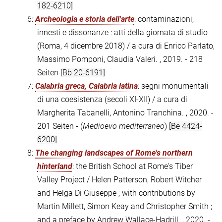
182-6210]
6:
Archeologia e storia dell'arte
: contaminazioni,
innesti e dissonanze : atti della giornata di studio
(Roma, 4 dicembre 2018) / a cura di Enrico Parlato,
Massimo Pomponi, Claudia Valeri. , 2019. - 218
Seiten
[Bb 20-6191]
7:
Calabria greca, Calabria latina
: segni monumentali
di una coesistenza (secoli XI-XII) / a cura di
Margherita Tabanelli, Antonino Tranchina. , 2020. -
201 Seiten - (
Medioevo mediterraneo
)
[Be 4424-
6200]
8:
The changing landscapes of Rome's northern
hinterland
: the British School at Rome's Tiber
Valley Project / Helen Patterson, Robert Witcher
and Helga Di Giuseppe ; with contributions by
Martin Millett, Simon Keay and Christopher Smith ;
and a preface by Andrew Wallace-Hadrill. , 2020. -