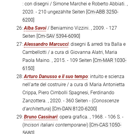
: con disegni / Simone Marchei e Roberto Abbiati. ,
2020. - 210 ungezählte Seiten
[Cm-ABB 3250-
6200]
26:
Alba Savoi
/ Beniamino Vizzini. , 2009. - 127
Seiten
[Cm-SAV 5394-6090]
27:
Alessandro Marcucci
: disegni & arredi tra Balla e
Cambellotti / a cura di Giovanna Alatri, Maria
Paola Maino. , 2015. - 109 Seiten
[Cm-MAR 1030-
6150]
28:
Arturo Danusso e il suo tempo
: intuito e scienza
nell'arte del costruire / a cura di Maria Antonietta
Crippa, Piero Cimbolli Spagnesi, Ferdinando
Zanzottera. , 2020. - 360 Seiten - (
Conoscenze
d'architettura
)
[Cm-DAN 8120-6200]
29:
Bruno Cassinari
: opera grafica. , 1968. - 106 S. -
(
Incisori italiani contemporanei
)
[Cm-CAS 1050-
5680]