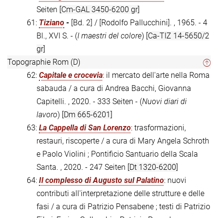
Seiten
[Cm-GAL 3450-6200 gr]
61:
Tiziano
-
[Bd. 2] / [Rodolfo Pallucchini]. , 1965. - 4
Bl., XVI S. - (
I maestri del colore
)
[Ca-TIZ 14-5650/2
gr]
Topographie Rom (D)
62:
Capitale e crocevia
: il mercato dell'arte nella Roma
sabauda / a cura di Andrea Bacchi, Giovanna
Capitelli. , 2020. - 333 Seiten - (
Nuovi diari di
lavoro
)
[Dm 665-6201]
63:
La Cappella di San Lorenzo
: trasformazioni,
restauri, riscoperte / a cura di Mary Angela Schroth
e Paolo Violini ; Pontificio Santuario della Scala
Santa. , 2020. - 247 Seiten
[Dt 1320-6200]
64:
Il complesso di Augusto sul Palatino
: nuovi
contributi all'interpretazione delle strutture e delle
fasi / a cura di Patrizio Pensabene ; testi di Patrizio