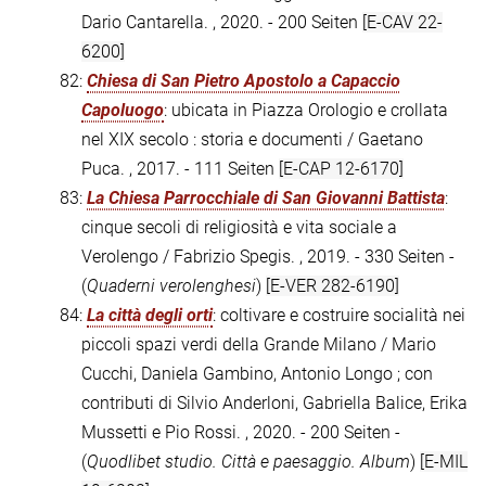
Dario Cantarella. , 2020. - 200 Seiten
[E-CAV 22-
6200]
82:
Chiesa di San Pietro Apostolo a Capaccio
Capoluogo
: ubicata in Piazza Orologio e crollata
nel XIX secolo : storia e documenti / Gaetano
Puca. , 2017. - 111 Seiten
[E-CAP 12-6170]
83:
La Chiesa Parrocchiale di San Giovanni Battista
:
cinque secoli di religiosità e vita sociale a
Verolengo / Fabrizio Spegis. , 2019. - 330 Seiten -
(
Quaderni verolenghesi
)
[E-VER 282-6190]
84:
La città degli orti
: coltivare e costruire socialità nei
piccoli spazi verdi della Grande Milano / Mario
Cucchi, Daniela Gambino, Antonio Longo ; con
contributi di Silvio Anderloni, Gabriella Balice, Erika
Mussetti e Pio Rossi. , 2020. - 200 Seiten -
(
Quodlibet studio. Città e paesaggio. Album
)
[E-MIL