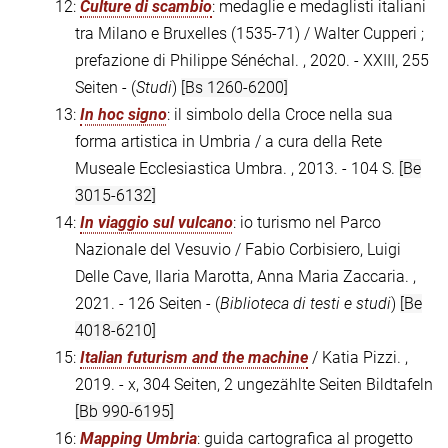
12:
Culture di scambio
: medaglie e medaglisti italiani
tra Milano e Bruxelles (1535-71) / Walter Cupperi ;
prefazione di Philippe Sénéchal. , 2020. - XXIII, 255
Seiten - (
Studi
)
[Bs 1260-6200]
13:
In hoc signo
: il simbolo della Croce nella sua
forma artistica in Umbria / a cura della Rete
Museale Ecclesiastica Umbra. , 2013. - 104 S.
[Be
3015-6132]
14:
In viaggio sul vulcano
: io turismo nel Parco
Nazionale del Vesuvio / Fabio Corbisiero, Luigi
Delle Cave, Ilaria Marotta, Anna Maria Zaccaria. ,
2021. - 126 Seiten - (
Biblioteca di testi e studi
)
[Be
4018-6210]
15:
Italian futurism and the machine
/ Katia Pizzi. ,
2019. - x, 304 Seiten, 2 ungezählte Seiten Bildtafeln
[Bb 990-6195]
16:
Mapping Umbria
: guida cartografica al progetto