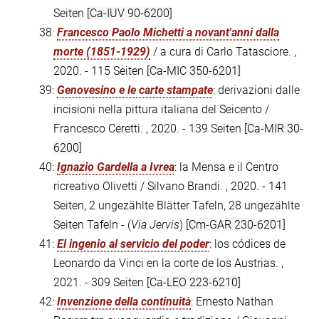
Seiten
[Ca-IUV 90-6200]
38:
Francesco Paolo Michetti a novant'anni dalla
morte (1851-1929)
/ a cura di Carlo Tatasciore. ,
2020. - 115 Seiten
[Ca-MIC 350-6201]
39:
Genovesino e le carte stampate
: derivazioni dalle
incisioni nella pittura italiana del Seicento /
Francesco Ceretti. , 2020. - 139 Seiten
[Ca-MIR 30-
6200]
40:
Ignazio Gardella a Ivrea
: la Mensa e il Centro
ricreativo Olivetti / Silvano Brandi. , 2020. - 141
Seiten, 2 ungezählte Blätter Tafeln, 28 ungezählte
Seiten Tafeln - (
Via Jervis
)
[Cm-GAR 230-6201]
41:
El ingenio al servicio del poder
: los códices de
Leonardo da Vinci en la corte de los Austrias. ,
2021. - 309 Seiten
[Ca-LEO 223-6210]
42:
Invenzione della continuità
: Ernesto Nathan