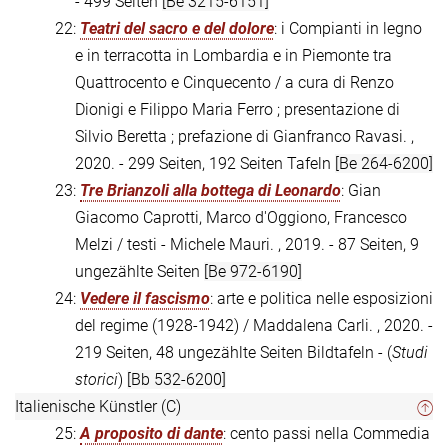
- 499 Seiten
[Be 3215-6151]
22:
Teatri del sacro e del dolore
: i Compianti in legno
e in terracotta in Lombardia e in Piemonte tra
Quattrocento e Cinquecento / a cura di Renzo
Dionigi e Filippo Maria Ferro ; presentazione di
Silvio Beretta ; prefazione di Gianfranco Ravasi. ,
2020. - 299 Seiten, 192 Seiten Tafeln
[Be 264-6200]
23:
Tre Brianzoli alla bottega di Leonardo
: Gian
Giacomo Caprotti, Marco d'Oggiono, Francesco
Melzi / testi - Michele Mauri. , 2019. - 87 Seiten, 9
ungezählte Seiten
[Be 972-6190]
24:
Vedere il fascismo
: arte e politica nelle esposizioni
del regime (1928-1942) / Maddalena Carli. , 2020. -
219 Seiten, 48 ungezählte Seiten Bildtafeln - (
Studi
storici
)
[Bb 532-6200]
Italienische Künstler (C)
25:
A proposito di dante
: cento passi nella Commedia