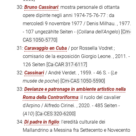
30:
Bruno Cassinari
: mostra personale di ottanta
opere dipinte negli anni 1974-75-76-77 : da
mercoledì 9 novembre 1977 / Denis Milhau. , 1977.
- 107 ungezählte Seiten - (
Collana dell'Angelo
)
[Cm-
CAS 1050-5770]
31:
Caravaggio en Cuba
/ por Rossella Vodret ;
comisario de la exposición Giorgio Leone. , 2011. -
126 Seiten
[Ca-CAR 317-6117]
32:
Cassinari
/ André Verdet. , 1959. - 46 S. - (
Le
musée de poche
)
[Cm-CAS 1050-5590]
33:
Devianze e patronage in ambiente artistico nella
Roma della Controriforma
: il ruolo del cavalier
d'Arpino / Alfredo Cirinei. , 2020. - 485 Seiten -
(
A10
)
[Ca-CES 320-6200]
34:
Di padre in figlio
: l'eredità culturale dei
Mallandrino a Messina fra Settecento e Novecento