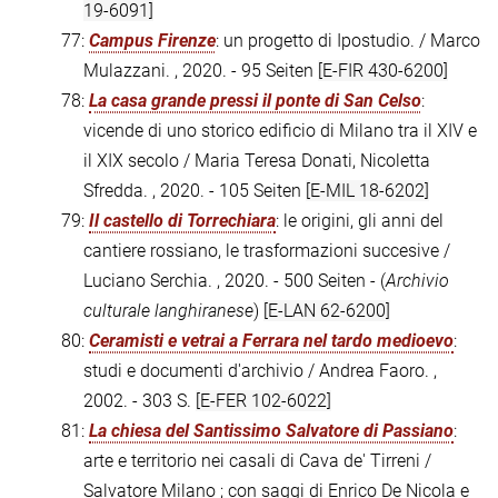
19-6091]
77:
Campus Firenze
: un progetto di Ipostudio. / Marco
Mulazzani. , 2020. - 95 Seiten
[E-FIR 430-6200]
78:
La casa grande pressi il ponte di San Celso
:
vicende di uno storico edificio di Milano tra il XIV e
il XIX secolo / Maria Teresa Donati, Nicoletta
Sfredda. , 2020. - 105 Seiten
[E-MIL 18-6202]
79:
Il castello di Torrechiara
: le origini, gli anni del
cantiere rossiano, le trasformazioni succesive /
Luciano Serchia. , 2020. - 500 Seiten - (
Archivio
culturale langhiranese
)
[E-LAN 62-6200]
80:
Ceramisti e vetrai a Ferrara nel tardo medioevo
:
studi e documenti d'archivio / Andrea Faoro. ,
2002. - 303 S.
[E-FER 102-6022]
81:
La chiesa del Santissimo Salvatore di Passiano
:
arte e territorio nei casali di Cava de' Tirreni /
Salvatore Milano ; con saggi di Enrico De Nicola e