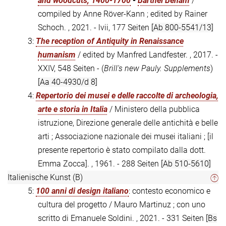
and woodcuts, 1400-1700
-
Barthel Beham
/
compiled by Anne Röver-Kann ; edited by Rainer
Schoch. , 2021. - lvii, 177 Seiten
[Ab 800-5541/13]
3:
The reception of Antiquity in Renaissance
humanism
/ edited by Manfred Landfester. , 2017. -
XXIV, 548 Seiten - (
Brill's new Pauly. Supplements
)
[Aa 40-4930/d 8]
4:
Repertorio dei musei e delle raccolte di archeologia,
arte e storia in Italia
/ Ministero della pubblica
istruzione, Direzione generale delle antichità e belle
arti ; Associazione nazionale dei musei italiani ; [il
presente repertorio è stato compilato dalla dott.
Emma Zocca]. , 1961. - 288 Seiten
[Ab 510-5610]
Italienische Kunst (B)
5:
100 anni di design italiano
: contesto economico e
cultura del progetto / Mauro Martinuz ; con uno
scritto di Emanuele Soldini. , 2021. - 331 Seiten
[Bs