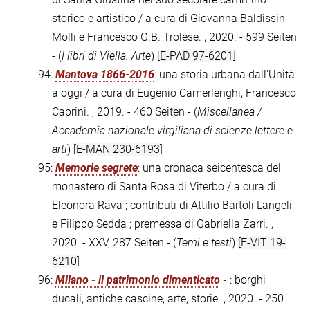
storico e artistico / a cura di Giovanna Baldissin
Molli e Francesco G.B. Trolese. , 2020. - 599 Seiten
- (
I libri di Viella. Arte
)
[E-PAD 97-6201]
94:
Mantova 1866-2016
: una storia urbana dall'Unità
a oggi / a cura di Eugenio Camerlenghi, Francesco
Caprini. , 2019. - 460 Seiten - (
Miscellanea /
Accademia nazionale virgiliana di scienze lettere e
arti
)
[E-MAN 230-6193]
95:
Memorie segrete
: una cronaca seicentesca del
monastero di Santa Rosa di Viterbo / a cura di
Eleonora Rava ; contributi di Attilio Bartoli Langeli
e Filippo Sedda ; premessa di Gabriella Zarri. ,
2020. - XXV, 287 Seiten - (
Temi e testi
)
[E-VIT 19-
6210]
96:
Milano - il patrimonio dimenticato
-
: borghi
ducali, antiche cascine, arte, storie. , 2020. - 250