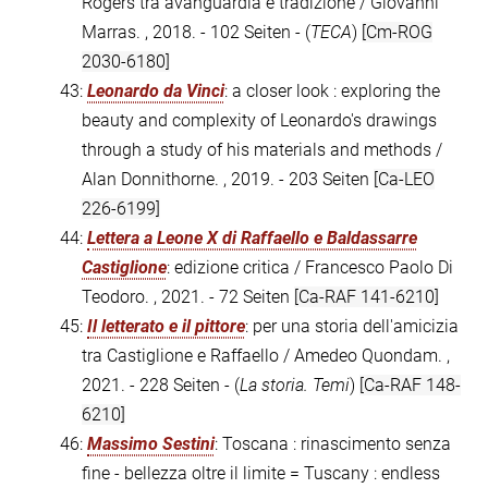
Rogers tra avanguardia e tradizione / Giovanni
Marras. , 2018. - 102 Seiten - (
TECA
)
[Cm-ROG
2030-6180]
43:
Leonardo da Vinci
: a closer look : exploring the
beauty and complexity of Leonardo's drawings
through a study of his materials and methods /
Alan Donnithorne. , 2019. - 203 Seiten
[Ca-LEO
226-6199]
44:
Lettera a Leone X di Raffaello e Baldassarre
Castiglione
: edizione critica / Francesco Paolo Di
Teodoro. , 2021. - 72 Seiten
[Ca-RAF 141-6210]
45:
Il letterato e il pittore
: per una storia dell'amicizia
tra Castiglione e Raffaello / Amedeo Quondam. ,
2021. - 228 Seiten - (
La storia. Temi
)
[Ca-RAF 148-
6210]
46:
Massimo Sestini
: Toscana : rinascimento senza
fine - bellezza oltre il limite = Tuscany : endless