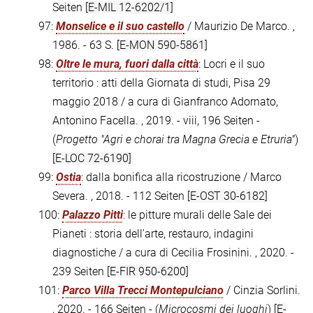
Seiten
[E-MIL 12-6202/1]
97:
Monselice e il suo castello
/ Maurizio De Marco. ,
1986. - 63 S.
[E-MON 590-5861]
98:
Oltre le mura, fuori dalla città
: Locri e il suo
territorio : atti della Giornata di studi, Pisa 29
maggio 2018 / a cura di Gianfranco Adornato,
Antonino Facella. , 2019. - viii, 196 Seiten -
(
Progetto "Agri e chorai tra Magna Grecia e Etruria"
)
[E-LOC 72-6190]
99:
Ostia
: dalla bonifica alla ricostruzione / Marco
Severa. , 2018. - 112 Seiten
[E-OST 30-6182]
100:
Palazzo Pitti
: le pitture murali delle Sale dei
Pianeti : storia dell'arte, restauro, indagini
diagnostiche / a cura di Cecilia Frosinini. , 2020. -
239 Seiten
[E-FIR 950-6200]
101:
Parco Villa Trecci Montepulciano
/ Cinzia Sorlini.
, 2020. - 166 Seiten - (
Microcosmi dei luoghi
)
[E-