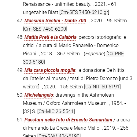
Renaissance - unlimited beauty. , 2021. - 61
ungezählte Blatt
[Cm-SES 7450-6210 gr]
47:
Massimo Sestini - Dante 700
. , 2020. - 95 Seiten
[Cm-SES 7450-6200]
48:
Mattia Preti e la Calabria
: percorsi storiografici e
critici / a cura di Mario Panarello - Domenico
Pisani. , 2018. - 367 Seiten - (
Esperide
)
[Ca-PRE
300-6180]
49:
Mia cara piccola moglie
: la donazione De Nittis
dall'atelier al museo / testi di Pietro Doronzo [und 3
weitere]. , 2020. - 155 Seiten
[Ca-NIT 50-6191]
50:
Michelangelo
: drawings in the Ashmolean
Museum / Oxford Ashmolean Museum. , 1954. -
[32] S.
[Ca-MIC 26-5541]
51:
Paestum nelle foto di Ernesto Samaritani
/ a cura
di Fernando La Greca e Mario Mello. , 2019. - 256
Seiten
[Cm-SAM 404-6190]