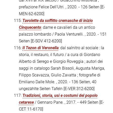
dal XVII al XIX secolo / Gioacchino Mistretta ;
prefazione Felice Dell'Utri. , 2020. - 126 Seiten
[E-
MEN 62-6200]
115:
Tavolette da soffitto cremasche di inizio
Cinquecento
: dame e cavalieri da un antico
palazzo lombardo / Paola Venturelli. , 2020. - 151
Seiten
[E-SOV 412-6200]
116:
Il Tezon di Veronella
: dal salnitro al sociale : la
storia, il restauro, il futuro / a cura di Giordano
Alberto di Serego e Giorgio Roveggia ; autori dei
saggi in catalogo Sarah Bissoli, Augusta Mariga,
Filippo Scavazza, Giulio Zavatta ; fotografie di
Emiliano Dalle Mole. , 2020. - 136 Seiten, 40
ungezählte Seiten Tafeln
[E-VER 312-6200]
117:
Tradizioni, storia, usi e costumi del popolo
cetarese
/ Gennaro Pane. , 2017. - 449 Seiten
[E-
CET 11-6170]