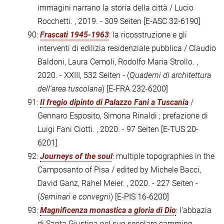
immagini narrano la storia della città / Lucio
Rocchetti. , 2019. - 309 Seiten
[E-ASC 32-6190]
90:
Frascati 1945-1963
: la ricosstruzione e gli
interventi di edilizia residenziale pubblica / Claudio
Baldoni, Laura Cemoli, Rodolfo Maria Strollo. ,
2020. - XXIII, 532 Seiten - (
Quaderni di architettura
dell'area tuscolana
)
[E-FRA 232-6200]
91:
Il fregio dipinto di Palazzo Fani a Tuscania
/
Gennaro Esposito, Simona Rinaldi ; prefazione di
Luigi Fani Ciotti. , 2020. - 97 Seiten
[E-TUS 20-
6201]
92:
Journeys of the soul
: multiple topographies in the
Camposanto of Pisa / edited by Michele Bacci,
David Ganz, Rahel Meier. , 2020. - 227 Seiten -
(
Seminari e convegni
)
[E-PIS 16-6200]
93:
Magnificenza monastica a gloria di Dio
: l'abbazia
di Santa Giustina nel suo secolare cammino