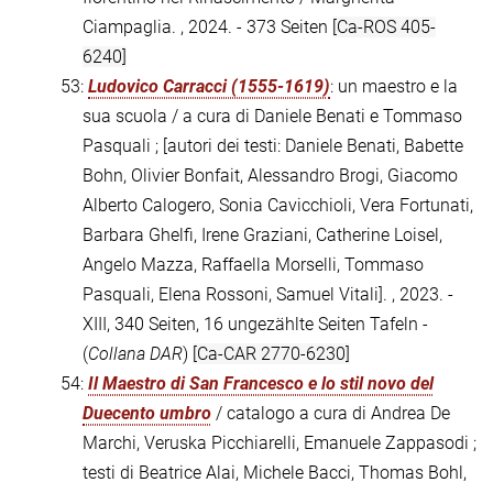
Ciampaglia. , 2024. - 373 Seiten
[Ca-ROS 405-
6240]
53:
Ludovico Carracci (1555-1619)
: un maestro e la
sua scuola / a cura di Daniele Benati e Tommaso
Pasquali ; [autori dei testi: Daniele Benati, Babette
Bohn, Olivier Bonfait, Alessandro Brogi, Giacomo
Alberto Calogero, Sonia Cavicchioli, Vera Fortunati,
Barbara Ghelfi, Irene Graziani, Catherine Loisel,
Angelo Mazza, Raffaella Morselli, Tommaso
Pasquali, Elena Rossoni, Samuel Vitali]. , 2023. -
XIII, 340 Seiten, 16 ungezählte Seiten Tafeln -
(
Collana DAR
)
[Ca-CAR 2770-6230]
54:
Il Maestro di San Francesco e lo stil novo del
Duecento umbro
/ catalogo a cura di Andrea De
Marchi, Veruska Picchiarelli, Emanuele Zappasodi ;
testi di Beatrice Alai, Michele Bacci, Thomas Bohl,