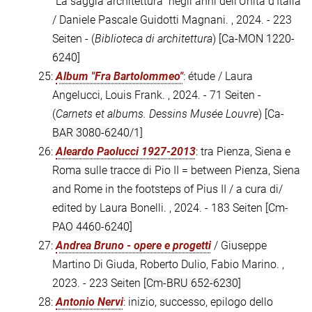
"La saggia architettura" negli anni dell'Unità d'Italia
/ Daniele Pascale Guidotti Magnani. , 2024. - 223
Seiten - (
Biblioteca di architettura
)
[Ca-MON 1220-
6240]
25:
Album "Fra Bartolommeo"
: étude / Laura
Angelucci, Louis Frank. , 2024. - 71 Seiten -
(
Carnets et albums. Dessins Musée Louvre
)
[Ca-
BAR 3080-6240/1]
26:
Aleardo Paolucci 1927-2013
: tra Pienza, Siena e
Roma sulle tracce di Pio II = between Pienza, Siena
and Rome in the footsteps of Pius II / a cura di/
edited by Laura Bonelli. , 2024. - 183 Seiten
[Cm-
PAO 4460-6240]
27:
Andrea Bruno - opere e progetti
/ Giuseppe
Martino Di Giuda, Roberto Dulio, Fabio Marino. ,
2023. - 223 Seiten
[Cm-BRU 652-6230]
28:
Antonio Nervi
: inizio, successo, epilogo dello