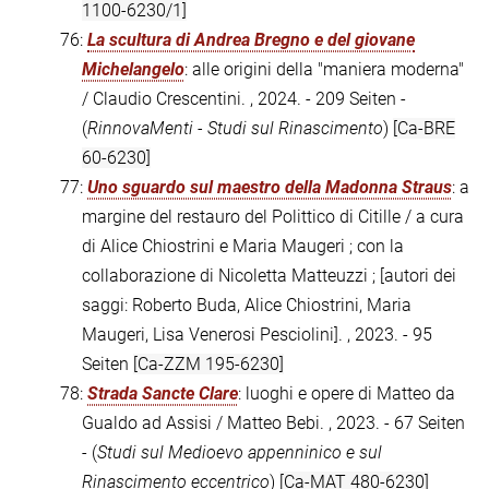
1100-6230/1]
76:
La scultura di Andrea Bregno e del giovane
Michelangelo
: alle origini della "maniera moderna"
/ Claudio Crescentini. , 2024. - 209 Seiten -
(
RinnovaMenti - Studi sul Rinascimento
)
[Ca-BRE
60-6230]
77:
Uno sguardo sul maestro della Madonna Straus
: a
margine del restauro del Polittico di Citille / a cura
di Alice Chiostrini e Maria Maugeri ; con la
collaborazione di Nicoletta Matteuzzi ; [autori dei
saggi: Roberto Buda, Alice Chiostrini, Maria
Maugeri, Lisa Venerosi Pesciolini]. , 2023. - 95
Seiten
[Ca-ZZM 195-6230]
78:
Strada Sancte Clare
: luoghi e opere di Matteo da
Gualdo ad Assisi / Matteo Bebi. , 2023. - 67 Seiten
- (
Studi sul Medioevo appenninico e sul
Rinascimento eccentrico
)
[Ca-MAT 480-6230]