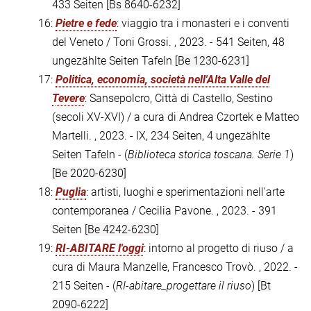
433 Seiten
[Bs 8640-6232]
16:
Pietre e fede
: viaggio tra i monasteri e i conventi
del Veneto / Toni Grossi. , 2023. - 541 Seiten, 48
ungezählte Seiten Tafeln
[Be 1230-6231]
17:
Politica, economia, società nell'Alta Valle del
Tevere
: Sansepolcro, Città di Castello, Sestino
(secoli XV-XVI) / a cura di Andrea Czortek e Matteo
Martelli. , 2023. - IX, 234 Seiten, 4 ungezählte
Seiten Tafeln - (
Biblioteca storica toscana. Serie 1
)
[Be 2020-6230]
18:
Puglia
: artisti, luoghi e sperimentazioni nell'arte
contemporanea / Cecilia Pavone. , 2023. - 391
Seiten
[Be 4242-6230]
19:
RI-ABITARE l'oggi
: intorno al progetto di riuso / a
cura di Maura Manzelle, Francesco Trovò. , 2022. -
215 Seiten - (
RI-abitare_progettare il riuso
)
[Bt
2090-6222]