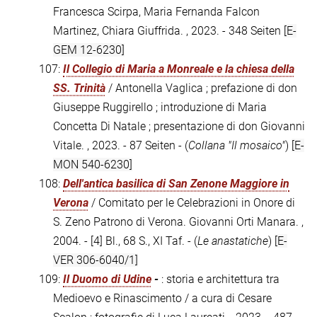
Francesca Scirpa, Maria Fernanda Falcon
Martinez, Chiara Giuffrida. , 2023. - 348 Seiten
[E-
GEM 12-6230]
107:
Il Collegio di Maria a Monreale e la chiesa della
SS. Trinità
/ Antonella Vaglica ; prefazione di don
Giuseppe Ruggirello ; introduzione di Maria
Concetta Di Natale ; presentazione di don Giovanni
Vitale. , 2023. - 87 Seiten - (
Collana "Il mosaico"
)
[E-
MON 540-6230]
108:
Dell'antica basilica di San Zenone Maggiore in
Verona
/ Comitato per le Celebrazioni in Onore di
S. Zeno Patrono di Verona. Giovanni Orti Manara. ,
2004. - [4] Bl., 68 S., XI Taf. - (
Le anastatiche
)
[E-
VER 306-6040/1]
109:
Il Duomo di Udine
-
: storia e architettura tra
Medioevo e Rinascimento / a cura di Cesare