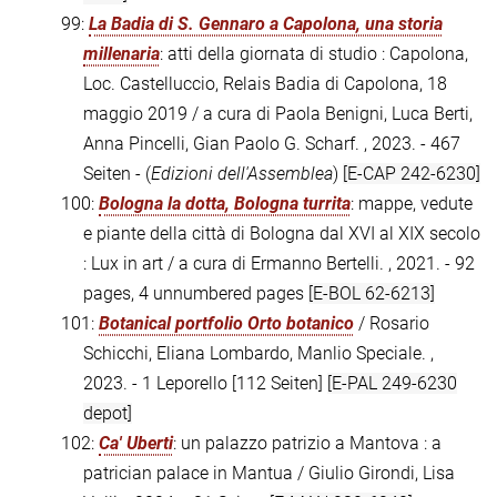
99:
La Badia di S. Gennaro a Capolona, una storia
millenaria
: atti della giornata di studio : Capolona,
Loc. Castelluccio, Relais Badia di Capolona, 18
maggio 2019 / a cura di Paola Benigni, Luca Berti,
Anna Pincelli, Gian Paolo G. Scharf. , 2023. - 467
Seiten - (
Edizioni dell'Assemblea
)
[E-CAP 242-6230]
100:
Bologna la dotta, Bologna turrita
: mappe, vedute
e piante della città di Bologna dal XVI al XIX secolo
: Lux in art / a cura di Ermanno Bertelli. , 2021. - 92
pages, 4 unnumbered pages
[E-BOL 62-6213]
101:
Botanical portfolio Orto botanico
/ Rosario
Schicchi, Eliana Lombardo, Manlio Speciale. ,
2023. - 1 Leporello [112 Seiten]
[E-PAL 249-6230
depot]
102:
Ca' Uberti
: un palazzo patrizio a Mantova : a
patrician palace in Mantua / Giulio Girondi, Lisa