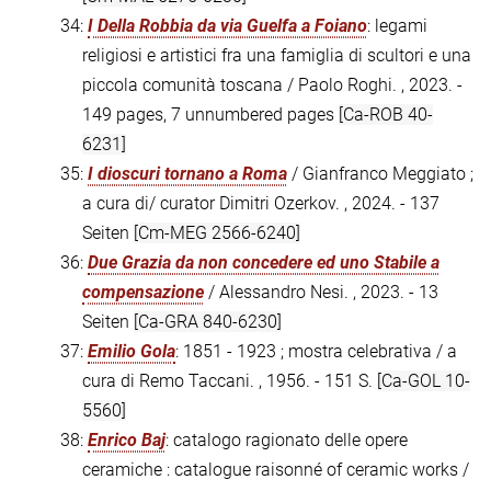
34:
I Della Robbia da via Guelfa a Foiano
: legami
religiosi e artistici fra una famiglia di scultori e una
piccola comunità toscana / Paolo Roghi. , 2023. -
149 pages, 7 unnumbered pages
[Ca-ROB 40-
6231]
35:
I dioscuri tornano a Roma
/ Gianfranco Meggiato ;
a cura di/ curator Dimitri Ozerkov. , 2024. - 137
Seiten
[Cm-MEG 2566-6240]
36:
Due Grazia da non concedere ed uno Stabile a
compensazione
/ Alessandro Nesi. , 2023. - 13
Seiten
[Ca-GRA 840-6230]
37:
Emilio Gola
: 1851 - 1923 ; mostra celebrativa / a
cura di Remo Taccani. , 1956. - 151 S.
[Ca-GOL 10-
5560]
38:
Enrico Baj
: catalogo ragionato delle opere
ceramiche : catalogue raisonné of ceramic works /