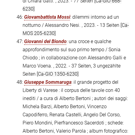
di Chiara Gatti. , 2023. - 77 Seiten
[Ca-GIO 668-
6230]
46:
Giovambattista Mossi
: dilemmi intorno ad un
notturno / Alessandro Nesi. , 2023. - 13 Seiten
[Ca-
MOS 205-6230]
47:
Giovanni del Biondo
: una croce e qualche
approfondimento sul suo primo tempo / Sonia
Chiodo ; in collaborazione con Alessandro Galli e
Marco Voena. , 2022. - 37 Seiten, 3 ungezählte
Seiten
[Ca-GIO 1350-6230]
48:
Giuseppe Sommaruga
: il grande progetto del
Liberty di Varese : il corpus delle tavole con 40
inediti / a cura di Alberto Bertoni ; autori dei saggi:
Michela Barzi, Alberto Bertoni, Vincenzo
Capodiferro, Renata Castelli, Angelo Del Corso,
Piero Mondini, Pierfrancesco Sacerdoti ; schede:
Alberto Bertoni, Valerio Parola ; album fotografico: