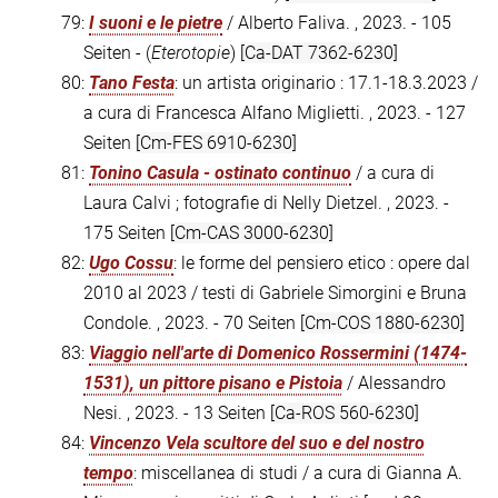
79:
I suoni e le pietre
/ Alberto Faliva. , 2023. - 105
Seiten - (
Eterotopie
)
[Ca-DAT 7362-6230]
80:
Tano Festa
: un artista originario : 17.1-18.3.2023 /
a cura di Francesca Alfano Miglietti. , 2023. - 127
Seiten
[Cm-FES 6910-6230]
81:
Tonino Casula - ostinato continuo
/ a cura di
Laura Calvi ; fotografie di Nelly Dietzel. , 2023. -
175 Seiten
[Cm-CAS 3000-6230]
82:
Ugo Cossu
: le forme del pensiero etico : opere dal
2010 al 2023 / testi di Gabriele Simorgini e Bruna
Condole. , 2023. - 70 Seiten
[Cm-COS 1880-6230]
83:
Viaggio nell'arte di Domenico Rossermini (1474-
1531), un pittore pisano e Pistoia
/ Alessandro
Nesi. , 2023. - 13 Seiten
[Ca-ROS 560-6230]
84:
Vincenzo Vela scultore del suo e del nostro
tempo
: miscellanea di studi / a cura di Gianna A.