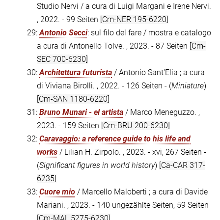
Studio Nervi / a cura di Luigi Margani e Irene Nervi.
, 2022. - 99 Seiten
[Cm-NER 195-6220]
29:
Antonio Secci
: sul filo del fare / mostra e catalogo
a cura di Antonello Tolve. , 2023. - 87 Seiten
[Cm-
SEC 700-6230]
30:
Architettura futurista
/ Antonio Sant'Elia ; a cura
di Viviana Birolli. , 2022. - 126 Seiten - (
Miniature
)
[Cm-SAN 1180-6220]
31:
Bruno Munari - el artista
/ Marco Meneguzzo. ,
2023. - 159 Seiten
[Cm-BRU 200-6230]
32:
Caravaggio: a reference guide to his life and
works
/ Lilian H. Zirpolo. , 2023. - xvi, 267 Seiten -
(
Significant figures in world history
)
[Ca-CAR 317-
6235]
33:
Cuore mio
/ Marcello Maloberti ; a cura di Davide
Mariani. , 2023. - 140 ungezählte Seiten, 59 Seiten
[Cm-MAL 5275-6230]