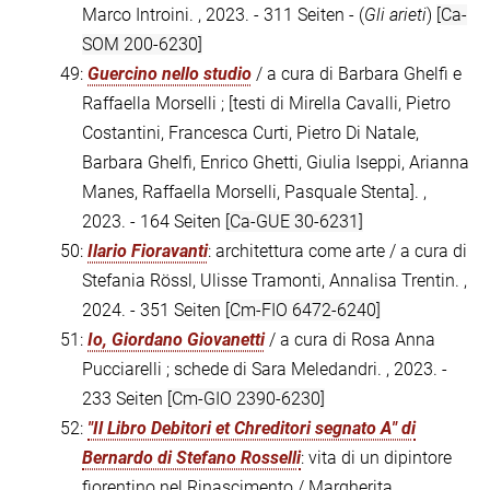
Marco Introini. , 2023. - 311 Seiten - (
Gli arieti
)
[Ca-
SOM 200-6230]
49:
Guercino nello studio
/ a cura di Barbara Ghelfi e
Raffaella Morselli ; [testi di Mirella Cavalli, Pietro
Costantini, Francesca Curti, Pietro Di Natale,
Barbara Ghelfi, Enrico Ghetti, Giulia Iseppi, Arianna
Manes, Raffaella Morselli, Pasquale Stenta]. ,
2023. - 164 Seiten
[Ca-GUE 30-6231]
50:
Ilario Fioravanti
: architettura come arte / a cura di
Stefania Rössl, Ulisse Tramonti, Annalisa Trentin. ,
2024. - 351 Seiten
[Cm-FIO 6472-6240]
51:
Io, Giordano Giovanetti
/ a cura di Rosa Anna
Pucciarelli ; schede di Sara Meledandri. , 2023. -
233 Seiten
[Cm-GIO 2390-6230]
52:
"Il Libro Debitori et Chreditori segnato A" di
Bernardo di Stefano Rosselli
: vita di un dipintore
fiorentino nel Rinascimento / Margherita