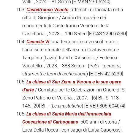
Valli. , 2024. - 81 Seiten
[E-MAN 230-6240]
103:
Castelfranco Veneto
: affreschi di facciata nella
città di Giorgione / Amici dei musei e dei
monumenti di Castelfranco Veneto e della
Castellana. , 2023. - 190 Seiten
[E-CAS 2290-6230]
104:
Cencelle VI
: una terra protesa verso il mare :
l'analisi territoriale dell'area tra Civitavecchia e
Tarquinia (Lazio) tra VI e XV secolo / Federica
Vacatello. , 2023. - 388 Seiten - (
PaST - percorsi,
strumenti e temi di archeologia
)
[E-CEN 42-6230]
105:
La chiesa di San Zeno a Verona e le sue opere
d'arte
/ Comitato per le Celebrazioni in Onore di S.
Zeno Patrono di Verona. , 2007. - [6] Bl., S. 113 -
146, [20] Bl. - (
Le anastatiche
)
[E-VER 306-6040/4]
106:
La chiesa di Santa Maria dell'Immacolata
Concezione di Carbognano
: 500 anni di storia /
Luca Della Rocca ; con saggi di Luisa Caporossi,