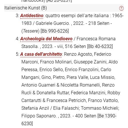
handbooks
)
[Ab 20-6231]
Italienische Kunst (B)
3:
Antidestino
: quattro esempi dell'arte italiana : 1965-
1983 / Gabriele Guercio. , 2022. - 218 Seiten -
(
Tessere
)
[Bb 990-6226]
4:
Archeologia del Medioevo
/ Francesca Romana
Stasolla. , 2023. - viii, 516 Seiten
[Bb 40-6232]
5:
A casa dell'architetto
: Renzo Agosto, Federico
Marconi, Franco Molinari, Giuseppe Zanini, Aldo
Peressa, Enrico Sello, Enrico Franzolini, Carlo
Mangani, Gino, Pietro, Piera Valle, Luca Missio,
Antonio Guarneri & Nicoletta Romanelli, Renzo
Rucli & Donatella Ruttar, Federica Manzini, Robby
Cantarutti & Francesca Petricich, Franco Vattolo,
Stefania Anzil / Elia Falaschi; Tommaso Michieli;
Filippo Saponaro. , 2023. - 400 Seiten
[Be 1390-
6230]