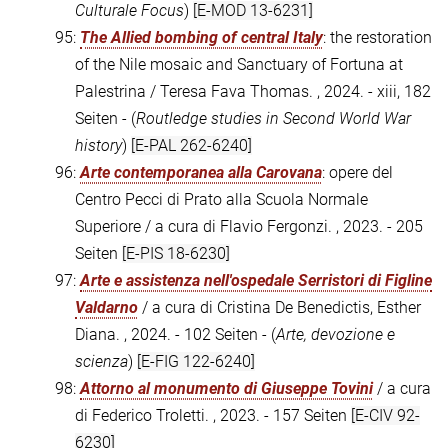
Culturale Focus
)
[E-MOD 13-6231]
95:
The Allied bombing of central Italy
: the restoration
of the Nile mosaic and Sanctuary of Fortuna at
Palestrina / Teresa Fava Thomas. , 2024. - xiii, 182
Seiten - (
Routledge studies in Second World War
history
)
[E-PAL 262-6240]
96:
Arte contemporanea alla Carovana
: opere del
Centro Pecci di Prato alla Scuola Normale
Superiore / a cura di Flavio Fergonzi. , 2023. - 205
Seiten
[E-PIS 18-6230]
97:
Arte e assistenza nell'ospedale Serristori di Figline
Valdarno
/ a cura di Cristina De Benedictis, Esther
Diana. , 2024. - 102 Seiten - (
Arte, devozione e
scienza
)
[E-FIG 122-6240]
98:
Attorno al monumento di Giuseppe Tovini
/ a cura
di Federico Troletti. , 2023. - 157 Seiten
[E-CIV 92-
6230]