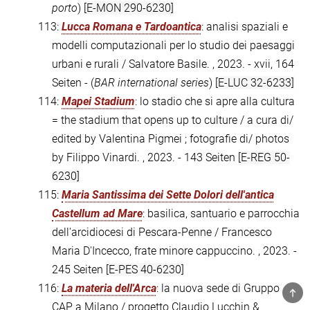
porto
)
[E-MON 290-6230]
113:
Lucca Romana e Tardoantica
: analisi spaziali e
modelli computazionali per lo studio dei paesaggi
urbani e rurali / Salvatore Basile. , 2023. - xvii, 164
Seiten - (
BAR international series
)
[E-LUC 32-6233]
114:
Mapei Stadium
: lo stadio che si apre alla cultura
= the stadium that opens up to culture / a cura di/
edited by Valentina Pigmei ; fotografie di/ photos
by Filippo Vinardi. , 2023. - 143 Seiten
[E-REG 50-
6230]
115:
Maria Santissima dei Sette Dolori dell'antica
Castellum ad Mare
: basilica, santuario e parrocchia
dell'arcidiocesi di Pescara-Penne / Francesco
Maria D'Incecco, frate minore cappuccino. , 2023. -
245 Seiten
[E-PES 40-6230]
116:
La materia dell'Arca
: la nuova sede di Gruppo
TOP
CAP a Milano / progetto Claudio Lucchin &