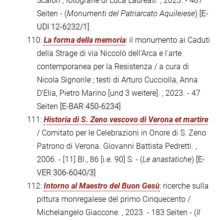
Scalon ; fotografie di Luca Laureati. , 2023. - 487
Seiten - (
Monumenti del Patriarcato Aquileiese
)
[E-
UDI 12-6232/1]
110:
La forma della memoria
: il monumento ai Caduti
della Strage di via Niccolò dell'Arca e l'arte
contemporanea per la Resistenza / a cura di
Nicola Signorile ; testi di Arturo Cucciolla, Anna
D'Elia, Pietro Marino [und 3 weitere]. , 2023. - 47
Seiten
[E-BAR 450-6234]
111:
Historia di S. Zeno vescovo di Verona et martire
/ Comitato per le Celebrazioni in Onore di S. Zeno
Patrono di Verona. Giovanni Battista Pedretti. ,
2006. - [11] Bl., 86 [i.e. 90] S. - (
Le anastatiche
)
[E-
VER 306-6040/3]
112:
Intorno al Maestro del Buon Gesù
: ricerche sulla
pittura monregalese del primo Cinquecento /
Michelangelo Giaccone. , 2023. - 183 Seiten - (
Il