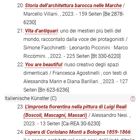
20:
Storia dell'architettura barocca nelle Marche
/
Marcello Villani. , 2023. - 159 Seiten
[Be 2878-
6230]
21:
Vita d'antiquari
: uno dei mestieri più belli del
mondo, raccontato dalla voce dei protagonisti /
Simone Facchinetti · Leonardo Piccinini · Marco
Riccòmini. , 2022. - 225 Seiten
[Bt 330-6220]
22:
You are beautiful
: riuso creativo degli spazi
dimenticati / Francesca Agostinelli ; con testi di
Alessandra Marin e Diana Barillari. , 2023. - 127
Seiten
[Bn 623-6236]
Italienische Künstler (C)
23:
L'impronta fiorentina nella pittura di Luigi Reali
(Boscoli, Mascagni, Massari)
/ Alessandro Nesi. ,
2023. - 13 Seiten
[Ca-REA 30-6230]
24:
L'opera di Coriolano Monti a Bologna 1859-1866
: