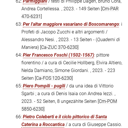
62:
Parmiggiani
/ testi di Philippe Dagen, Bruno Corà,
Andrea Cortellessa. , 2023. - 149 Seiten
[Cm-PAR
470-6231]
63:
Per l'altar maggiore vasariano di Boscomarengo
: i
Profeti di Jacopo Zucchi e altri argomenti /
Alessandro Nesi. , 2023. - 13 Seiten - (
Quaderni di
Maniera
)
[Ca-ZUC 370-6230]
64:
Pier Francesco Foschi (1502-1567)
: pittore
fiorentino / a cura di Cecilie Hollberg, Elvira Altiero,
Nelda Damiano, Simone Giordani. , 2023. - 223
Seiten
[Ca-FOS 120-6230]
65:
Piero Pompili - pugili
/ da una idea di Vittorio
Sgarbi ; a cura di Denis Isaia con Andrea Iezzi. ,
2023. - 52 Seiten, 8 ungezählte Seiten
[Cm-POM
5850-6230]
66:
Pietro Coleberti e il ciclo pittorico di Santa
Caterina a Roccantica
/ a cura di Giuseppe Cassio.