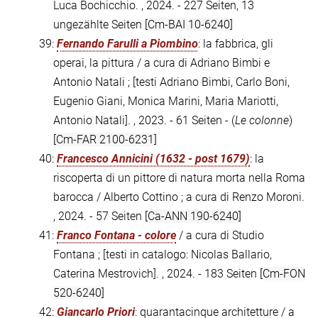
Luca Bochicchio. , 2024. - 227 Seiten, 13
ungezählte Seiten
[Cm-BAI 10-6240]
39:
Fernando Farulli a Piombino
: la fabbrica, gli
operai, la pittura / a cura di Adriano Bimbi e
Antonio Natali ; [testi Adriano Bimbi, Carlo Boni,
Eugenio Giani, Monica Marini, Maria Mariotti,
Antonio Natali]. , 2023. - 61 Seiten - (
Le colonne
)
[Cm-FAR 2100-6231]
40:
Francesco Annicini (1632 - post 1679)
: la
riscoperta di un pittore di natura morta nella Roma
barocca / Alberto Cottino ; a cura di Renzo Moroni.
, 2024. - 57 Seiten
[Ca-ANN 190-6240]
41:
Franco Fontana - colore
/ a cura di Studio
Fontana ; [testi in catalogo: Nicolas Ballario,
Caterina Mestrovich]. , 2024. - 183 Seiten
[Cm-FON
520-6240]
42:
Giancarlo Priori
: quarantacinque architetture / a