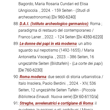
Bagordo, Maria Rosaria Cundari ed Elisa
L'Angiocola. , 2024. - 159 Seiten - (
Studi di
archeoastronomia
)
[Dv 960-6240]
88:
D.A.I. (Istituto archeologico germanico)
: Roma ;
paradigma di restauro del contemporaneo /
Franco Laner. , 2022. - 124 Seiten
[Dv 4350-6220]
89:
Le donne dei papi in età moderna
: un altro
sguardo sul nepotismo (1492-1655) / Maria
Antonietta Visceglia. , 2023. - 386 Seiten, 16
ungezählte Seiten (Bildtafeln) - (
La corte dei papi
)
[De 760-6230]
90:
Roma moderna
: due secoli di storia urbanistica /
Italo Insolera, Paolo Berdini. , 2024. - XIV, 536
Seiten, 12 ungezählte Seiten Tafeln - (
Piccola
Biblioteca Einaudi. Nuova serie
)
[Dr 60-6110/a]
91:
Streghe, avvelenatrici e cortigiane di Roma
: il
quaderno, le pozioni e gli archibugi / Monia