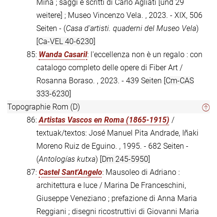
Mina ; saggi e scritti di Carlo Agliati [und 29
weitere] ; Museo Vincenzo Vela. , 2023. - XIX, 506
Seiten - (
Casa d'artisti. quaderni del Museo Vela
)
[Ca-VEL 40-6230]
85:
Wanda Casaril
: l'eccellenza non è un regalo : con
catalogo completo delle opere di Fiber Art /
Rosanna Boraso. , 2023. - 439 Seiten
[Cm-CAS
333-6230]
Topographie Rom (D)
86:
Artistas Vascos en Roma (1865-1915)
/
textuak/textos: José Manuel Pita Andrade, Iñaki
Moreno Ruiz de Eguino. , 1995. - 682 Seiten -
(
Antologías kutxa
)
[Dm 245-5950]
87:
Castel Sant'Angelo
: Mausoleo di Adriano :
architettura e luce / Marina De Franceschini,
Giuseppe Veneziano ; prefazione di Anna Maria
Reggiani ; disegni ricostruttivi di Giovanni Maria