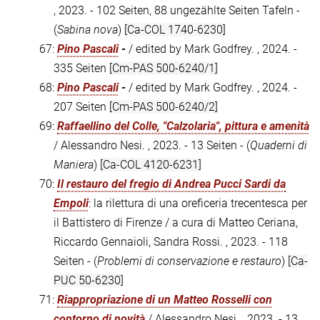
, 2023. - 102 Seiten, 88 ungezählte Seiten Tafeln -
(
Sabina nova
)
[Ca-COL 1740-6230]
67:
Pino Pascali
-
/ edited by Mark Godfrey. , 2024. -
335 Seiten
[Cm-PAS 500-6240/1]
68:
Pino Pascali
-
/ edited by Mark Godfrey. , 2024. -
207 Seiten
[Cm-PAS 500-6240/2]
69:
Raffaellino del Colle, "Calzolaria", pittura e amenità
/ Alessandro Nesi. , 2023. - 13 Seiten - (
Quaderni di
Maniera
)
[Ca-COL 4120-6231]
70:
Il restauro del fregio di Andrea Pucci Sardi da
Empoli
: la rilettura di una oreficeria trecentesca per
il Battistero di Firenze / a cura di Matteo Ceriana,
Riccardo Gennaioli, Sandra Rossi. , 2023. - 118
Seiten - (
Problemi di conservazione e restauro
)
[Ca-
PUC 50-6230]
71:
Riappropriazione di un Matteo Rosselli con
contorno di novità
/ Alessandro Nesi. , 2023. - 13