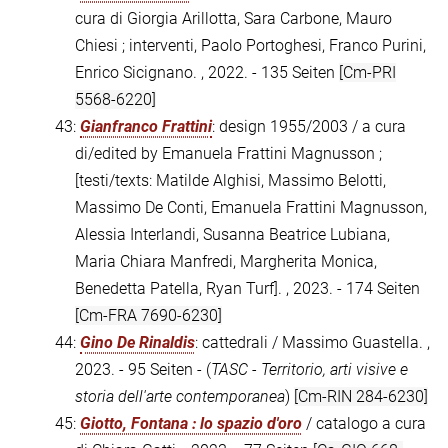
cura di Giorgia Arillotta, Sara Carbone, Mauro
Chiesi ; interventi, Paolo Portoghesi, Franco Purini,
Enrico Sicignano. , 2022. - 135 Seiten
[Cm-PRI
5568-6220]
43:
Gianfranco Frattini
: design 1955/2003 / a cura
di/edited by Emanuela Frattini Magnusson ;
[testi/texts: Matilde Alghisi, Massimo Belotti,
Massimo De Conti, Emanuela Frattini Magnusson,
Alessia Interlandi, Susanna Beatrice Lubiana,
Maria Chiara Manfredi, Margherita Monica,
Benedetta Patella, Ryan Turf]. , 2023. - 174 Seiten
[Cm-FRA 7690-6230]
44:
Gino De Rinaldis
: cattedrali / Massimo Guastella. ,
2023. - 95 Seiten - (
TASC - Territorio, arti visive e
storia dell'arte contemporanea
)
[Cm-RIN 284-6230]
45:
Giotto, Fontana : lo spazio d'oro
/ catalogo a cura