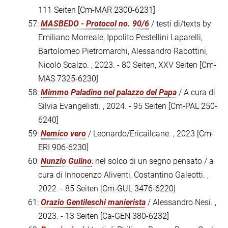
111 Seiten
[Cm-MAR 2300-6231]
57:
MASBEDO - Protocol no. 90/6
/ testi di/texts by
Emiliano Morreale, Ippolito Pestellini Laparelli,
Bartolomeo Pietromarchi, Alessandro Rabottini,
Nicolò Scalzo. , 2023. - 80 Seiten, XXV Seiten
[Cm-
MAS 7325-6230]
58:
Mimmo Paladino nel palazzo del Papa
/ A cura di
Silvia Evangelisti. , 2024. - 95 Seiten
[Cm-PAL 250-
6240]
59:
Nemico vero
/ Leonardo/Ericailcane. , 2023
[Cm-
ERI 906-6230]
60:
Nunzio Gulino
: nel solco di un segno pensato / a
cura di Innocenzo Aliventi, Costantino Galeotti. ,
2022. - 85 Seiten
[Cm-GUL 3476-6220]
61:
Orazio Gentileschi manierista
/ Alessandro Nesi. ,
2023. - 13 Seiten
[Ca-GEN 380-6232]