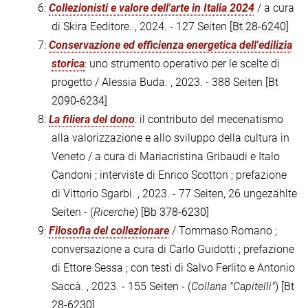
6:
Collezionisti e valore dell'arte in Italia 2024
/ a cura
di Skira Eeditore. , 2024. - 127 Seiten
[Bt 28-6240]
7:
Conservazione ed efficienza energetica dell'edilizia
storica
: uno strumento operativo per le scelte di
progetto / Alessia Buda. , 2023. - 388 Seiten
[Bt
2090-6234]
8:
La filiera del dono
: il contributo del mecenatismo
alla valorizzazione e allo sviluppo della cultura in
Veneto / a cura di Mariacristina Gribaudi e Italo
Candoni ; interviste di Enrico Scotton ; prefazione
di Vittorio Sgarbi. , 2023. - 77 Seiten, 26 ungezählte
Seiten - (
Ricerche
)
[Bb 378-6230]
9:
Filosofia del collezionare
/ Tommaso Romano ;
conversazione a cura di Carlo Guidotti ; prefazione
di Ettore Sessa ; con testi di Salvo Ferlito e Antonio
Saccà. , 2023. - 155 Seiten - (
Collana "Capitelli"
)
[Bt
28-6230]