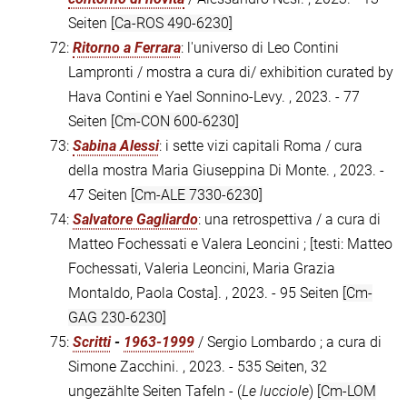
Seiten
[Ca-ROS 490-6230]
72:
Ritorno a Ferrara
: l'universo di Leo Contini
Lampronti / mostra a cura di/ exhibition curated by
Hava Contini e Yael Sonnino-Levy. , 2023. - 77
Seiten
[Cm-CON 600-6230]
73:
Sabina Alessi
: i sette vizi capitali Roma / cura
della mostra Maria Giuseppina Di Monte. , 2023. -
47 Seiten
[Cm-ALE 7330-6230]
74:
Salvatore Gagliardo
: una retrospettiva / a cura di
Matteo Fochessati e Valera Leoncini ; [testi: Matteo
Fochessati, Valeria Leoncini, Maria Grazia
Montaldo, Paola Costa]. , 2023. - 95 Seiten
[Cm-
GAG 230-6230]
75:
Scritti
-
1963-1999
/ Sergio Lombardo ; a cura di
Simone Zacchini. , 2023. - 535 Seiten, 32
ungezählte Seiten Tafeln - (
Le lucciole
)
[Cm-LOM