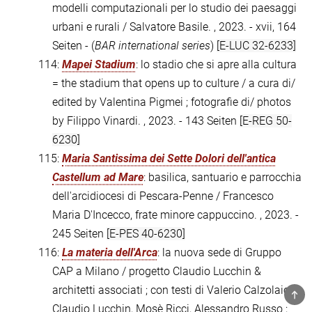
modelli computazionali per lo studio dei paesaggi
urbani e rurali / Salvatore Basile. , 2023. - xvii, 164
Seiten - (
BAR international series
)
[E-LUC 32-6233]
114:
Mapei Stadium
: lo stadio che si apre alla cultura
= the stadium that opens up to culture / a cura di/
edited by Valentina Pigmei ; fotografie di/ photos
by Filippo Vinardi. , 2023. - 143 Seiten
[E-REG 50-
6230]
115:
Maria Santissima dei Sette Dolori dell'antica
Castellum ad Mare
: basilica, santuario e parrocchia
dell'arcidiocesi di Pescara-Penne / Francesco
Maria D'Incecco, frate minore cappuccino. , 2023. -
245 Seiten
[E-PES 40-6230]
116:
La materia dell'Arca
: la nuova sede di Gruppo
CAP a Milano / progetto Claudio Lucchin &
architetti associati ; con testi di Valerio Calzolaio,
TOP
Claudio Lucchin, Mosè Ricci, Alessandro Russo ;