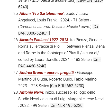
Seiten - (
Biblioteca di architettura
)
[Ca-MON 1220-
6240]
25:
Album "Fra Bartolommeo"
: étude / Laura
Angelucci, Louis Frank. , 2024. - 71 Seiten -
(
Carnets et albums. Dessins Musée Louvre
)
[Ca-
BAR 3080-6240/1]
26:
Aleardo Paolucci 1927-2013
: tra Pienza, Siena e
Roma sulle tracce di Pio II = between Pienza, Siena
and Rome in the footsteps of Pius II / a cura di/
edited by Laura Bonelli. , 2024. - 183 Seiten
[Cm-
PAO 4460-6240]
27:
Andrea Bruno - opere e progetti
/ Giuseppe
Martino Di Giuda, Roberto Dulio, Fabio Marino. ,
2023. - 223 Seiten
[Cm-BRU 652-6230]
28:
Antonio Nervi
: inizio, successo, epilogo dello
Studio Nervi / a cura di Luigi Margani e Irene Nervi.
, 2022. - 99 Seiten
[Cm-NER 195-6220]