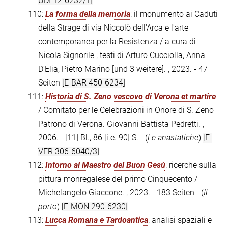
UDI 12-6232/1]
110:
La forma della memoria
: il monumento ai Caduti
della Strage di via Niccolò dell'Arca e l'arte
contemporanea per la Resistenza / a cura di
Nicola Signorile ; testi di Arturo Cucciolla, Anna
D'Elia, Pietro Marino [und 3 weitere]. , 2023. - 47
Seiten
[E-BAR 450-6234]
111:
Historia di S. Zeno vescovo di Verona et martire
/ Comitato per le Celebrazioni in Onore di S. Zeno
Patrono di Verona. Giovanni Battista Pedretti. ,
2006. - [11] Bl., 86 [i.e. 90] S. - (
Le anastatiche
)
[E-
VER 306-6040/3]
112:
Intorno al Maestro del Buon Gesù
: ricerche sulla
pittura monregalese del primo Cinquecento /
Michelangelo Giaccone. , 2023. - 183 Seiten - (
Il
porto
)
[E-MON 290-6230]
113:
Lucca Romana e Tardoantica
: analisi spaziali e