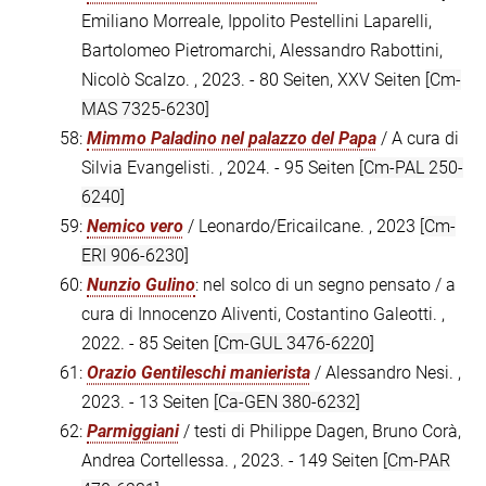
Emiliano Morreale, Ippolito Pestellini Laparelli,
Bartolomeo Pietromarchi, Alessandro Rabottini,
Nicolò Scalzo. , 2023. - 80 Seiten, XXV Seiten
[Cm-
MAS 7325-6230]
58:
Mimmo Paladino nel palazzo del Papa
/ A cura di
Silvia Evangelisti. , 2024. - 95 Seiten
[Cm-PAL 250-
6240]
59:
Nemico vero
/ Leonardo/Ericailcane. , 2023
[Cm-
ERI 906-6230]
60:
Nunzio Gulino
: nel solco di un segno pensato / a
cura di Innocenzo Aliventi, Costantino Galeotti. ,
2022. - 85 Seiten
[Cm-GUL 3476-6220]
61:
Orazio Gentileschi manierista
/ Alessandro Nesi. ,
2023. - 13 Seiten
[Ca-GEN 380-6232]
62:
Parmiggiani
/ testi di Philippe Dagen, Bruno Corà,
Andrea Cortellessa. , 2023. - 149 Seiten
[Cm-PAR