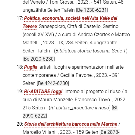
del Veneto / Toni Grossi. , 2023. - 541 Seiten, 48
ungezählte Seiten Tafeln
[Be 1230-6231]
17:
Politica, economia, società nell'Alta Valle del
Tevere
: Sansepolcro, Città di Castello, Sestino
(secoli XV-XVI) / a cura di Andrea Czortek e Matteo
Martelli. , 2023. - IX, 234 Seiten, 4 ungezählte
Seiten Tafeln - (
Biblioteca storica toscana. Serie 1
)
[Be 2020-6230]
18:
Puglia
: artisti, luoghi e sperimentazioni nell'arte
contemporanea / Cecilia Pavone. , 2023. - 391
Seiten
[Be 4242-6230]
19:
RI-ABITARE l'oggi
: intorno al progetto di riuso / a
cura di Maura Manzelle, Francesco Trovò. , 2022. -
215 Seiten - (
RI-abitare_progettare il riuso
)
[Bt
2090-6222]
20:
Storia dell'architettura barocca nelle Marche
/
Marcello Villani. , 2023. - 159 Seiten
[Be 2878-