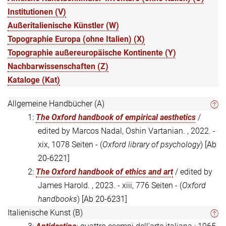
Institutionen (V)
Außeritalienische Künstler (W)
Topographie Europa (ohne Italien) (X)
Topographie außereuropäische Kontinente (Y)
Nachbarwissenschaften (Z)
Kataloge (Kat)
Allgemeine Handbücher (A)
1:
The Oxford handbook of empirical aesthetics
/
edited by Marcos Nadal, Oshin Vartanian. , 2022. -
xix, 1078 Seiten - (
Oxford library of psychology
)
[Ab
20-6221]
2:
The Oxford handbook of ethics and art
/ edited by
James Harold. , 2023. - xiii, 776 Seiten - (
Oxford
handbooks
)
[Ab 20-6231]
Italienische Kunst (B)