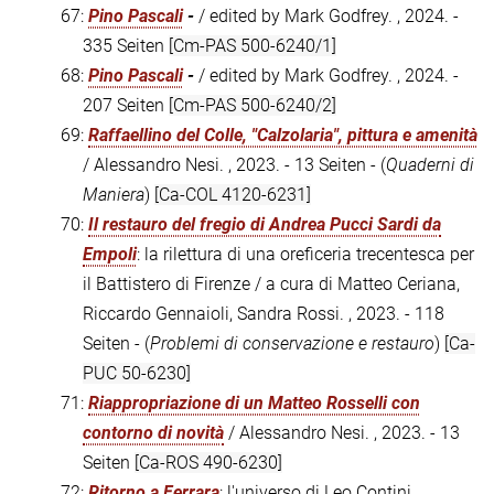
67:
Pino Pascali
-
/ edited by Mark Godfrey. , 2024. -
335 Seiten
[Cm-PAS 500-6240/1]
68:
Pino Pascali
-
/ edited by Mark Godfrey. , 2024. -
207 Seiten
[Cm-PAS 500-6240/2]
69:
Raffaellino del Colle, "Calzolaria", pittura e amenità
/ Alessandro Nesi. , 2023. - 13 Seiten - (
Quaderni di
Maniera
)
[Ca-COL 4120-6231]
70:
Il restauro del fregio di Andrea Pucci Sardi da
Empoli
: la rilettura di una oreficeria trecentesca per
il Battistero di Firenze / a cura di Matteo Ceriana,
Riccardo Gennaioli, Sandra Rossi. , 2023. - 118
Seiten - (
Problemi di conservazione e restauro
)
[Ca-
PUC 50-6230]
71:
Riappropriazione di un Matteo Rosselli con
contorno di novità
/ Alessandro Nesi. , 2023. - 13
Seiten
[Ca-ROS 490-6230]
72:
Ritorno a Ferrara
: l'universo di Leo Contini