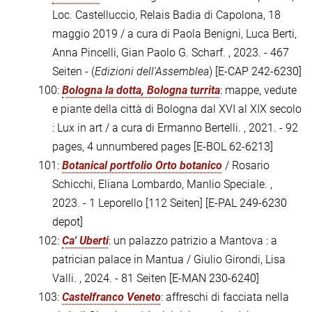
Loc. Castelluccio, Relais Badia di Capolona, 18
maggio 2019 / a cura di Paola Benigni, Luca Berti,
Anna Pincelli, Gian Paolo G. Scharf. , 2023. - 467
Seiten - (
Edizioni dell'Assemblea
)
[E-CAP 242-6230]
100:
Bologna la dotta, Bologna turrita
: mappe, vedute
e piante della città di Bologna dal XVI al XIX secolo
: Lux in art / a cura di Ermanno Bertelli. , 2021. - 92
pages, 4 unnumbered pages
[E-BOL 62-6213]
101:
Botanical portfolio Orto botanico
/ Rosario
Schicchi, Eliana Lombardo, Manlio Speciale. ,
2023. - 1 Leporello [112 Seiten]
[E-PAL 249-6230
depot]
102:
Ca' Uberti
: un palazzo patrizio a Mantova : a
patrician palace in Mantua / Giulio Girondi, Lisa
Valli. , 2024. - 81 Seiten
[E-MAN 230-6240]
103:
Castelfranco Veneto
: affreschi di facciata nella