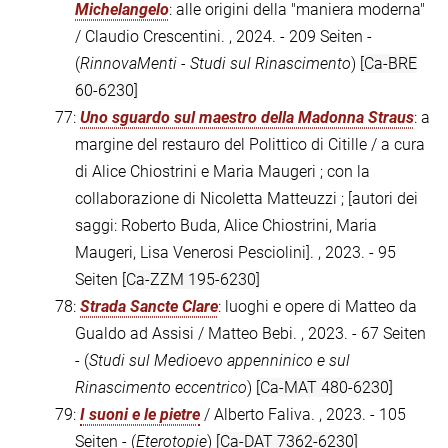
Michelangelo
: alle origini della "maniera moderna"
/ Claudio Crescentini. , 2024. - 209 Seiten -
(
RinnovaMenti - Studi sul Rinascimento
)
[Ca-BRE
60-6230]
77:
Uno sguardo sul maestro della Madonna Straus
: a
margine del restauro del Polittico di Citille / a cura
di Alice Chiostrini e Maria Maugeri ; con la
collaborazione di Nicoletta Matteuzzi ; [autori dei
saggi: Roberto Buda, Alice Chiostrini, Maria
Maugeri, Lisa Venerosi Pesciolini]. , 2023. - 95
Seiten
[Ca-ZZM 195-6230]
78:
Strada Sancte Clare
: luoghi e opere di Matteo da
Gualdo ad Assisi / Matteo Bebi. , 2023. - 67 Seiten
- (
Studi sul Medioevo appenninico e sul
Rinascimento eccentrico
)
[Ca-MAT 480-6230]
79:
I suoni e le pietre
/ Alberto Faliva. , 2023. - 105
Seiten - (
Eterotopie
)
[Ca-DAT 7362-6230]