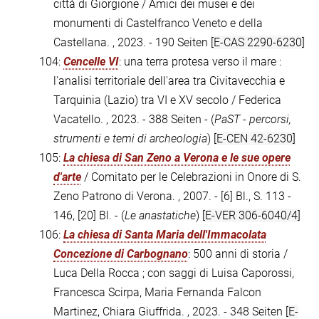
città di Giorgione / Amici dei musei e dei
monumenti di Castelfranco Veneto e della
Castellana. , 2023. - 190 Seiten
[E-CAS 2290-6230]
104:
Cencelle VI
: una terra protesa verso il mare :
l'analisi territoriale dell'area tra Civitavecchia e
Tarquinia (Lazio) tra VI e XV secolo / Federica
Vacatello. , 2023. - 388 Seiten - (
PaST - percorsi,
strumenti e temi di archeologia
)
[E-CEN 42-6230]
105:
La chiesa di San Zeno a Verona e le sue opere
d'arte
/ Comitato per le Celebrazioni in Onore di S.
Zeno Patrono di Verona. , 2007. - [6] Bl., S. 113 -
146, [20] Bl. - (
Le anastatiche
)
[E-VER 306-6040/4]
106:
La chiesa di Santa Maria dell'Immacolata
Concezione di Carbognano
: 500 anni di storia /
Luca Della Rocca ; con saggi di Luisa Caporossi,
Francesca Scirpa, Maria Fernanda Falcon
Martinez, Chiara Giuffrida. , 2023. - 348 Seiten
[E-