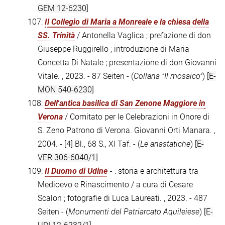
GEM 12-6230]
107:
Il Collegio di Maria a Monreale e la chiesa della
SS. Trinità
/ Antonella Vaglica ; prefazione di don
Giuseppe Ruggirello ; introduzione di Maria
Concetta Di Natale ; presentazione di don Giovanni
Vitale. , 2023. - 87 Seiten - (
Collana "Il mosaico"
)
[E-
MON 540-6230]
108:
Dell'antica basilica di San Zenone Maggiore in
Verona
/ Comitato per le Celebrazioni in Onore di
S. Zeno Patrono di Verona. Giovanni Orti Manara. ,
2004. - [4] Bl., 68 S., XI Taf. - (
Le anastatiche
)
[E-
VER 306-6040/1]
109:
Il Duomo di Udine
-
: storia e architettura tra
Medioevo e Rinascimento / a cura di Cesare
Scalon ; fotografie di Luca Laureati. , 2023. - 487
Seiten - (
Monumenti del Patriarcato Aquileiese
)
[E-