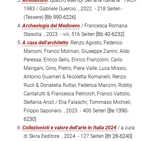
3:
Antidestino
: quattro esempi dell'arte italiana : 1965-
1983 / Gabriele Guercio. , 2022. - 218 Seiten -
(
Tessere
)
[Bb 990-6226]
4:
Archeologia del Medioevo
/ Francesca Romana
Stasolla. , 2023. - viii, 516 Seiten
[Bb 40-6232]
5:
A casa dell'architetto
: Renzo Agosto, Federico
Marconi, Franco Molinari, Giuseppe Zanini, Aldo
Peressa, Enrico Sello, Enrico Franzolini, Carlo
Mangani, Gino, Pietro, Piera Valle, Luca Missio,
Antonio Guarneri & Nicoletta Romanelli, Renzo
Rucli & Donatella Ruttar, Federica Manzini, Robby
Cantarutti & Francesca Petricich, Franco Vattolo,
Stefania Anzil / Elia Falaschi; Tommaso Michieli;
Filippo Saponaro. , 2023. - 400 Seiten
[Be 1390-
6230]
6:
Collezionisti e valore dell'arte in Italia 2024
/ a cura
di Skira Eeditore. , 2024. - 127 Seiten
[Bt 28-6240]