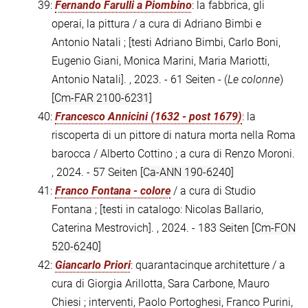
39:
Fernando Farulli a Piombino
: la fabbrica, gli
operai, la pittura / a cura di Adriano Bimbi e
Antonio Natali ; [testi Adriano Bimbi, Carlo Boni,
Eugenio Giani, Monica Marini, Maria Mariotti,
Antonio Natali]. , 2023. - 61 Seiten - (
Le colonne
)
[Cm-FAR 2100-6231]
40:
Francesco Annicini (1632 - post 1679)
: la
riscoperta di un pittore di natura morta nella Roma
barocca / Alberto Cottino ; a cura di Renzo Moroni.
, 2024. - 57 Seiten
[Ca-ANN 190-6240]
41:
Franco Fontana - colore
/ a cura di Studio
Fontana ; [testi in catalogo: Nicolas Ballario,
Caterina Mestrovich]. , 2024. - 183 Seiten
[Cm-FON
520-6240]
42:
Giancarlo Priori
: quarantacinque architetture / a
cura di Giorgia Arillotta, Sara Carbone, Mauro
Chiesi ; interventi, Paolo Portoghesi, Franco Purini,