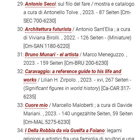
29:
Antonio Secci
: sul filo del fare / mostra e catalogo
a cura di Antonello Tolve. , 2023. - 87 Seiten
[Cm-
SEC 700-6230]
30:
Architettura futurista
/ Antonio Sant'Elia ; a cura
di Viviana Birolli. , 2022. - 126 Seiten - (
Miniature
)
[Cm-SAN 1180-6220]
31:
Bruno Munari - el artista
/ Marco Meneguzzo. ,
2023. - 159 Seiten
[Cm-BRU 200-6230]
32:
Caravaggio: a reference guide to his life and
works
/ Lilian H. Zirpolo. , 2023. - xvi, 267 Seiten -
(
Significant figures in world history
)
[Ca-CAR 317-
6235]
33:
Cuore mio
/ Marcello Maloberti ; a cura di Davide
Mariani. , 2023. - 140 ungezählte Seiten, 59 Seiten
[Cm-MAL 5275-6230]
34:
I Della Robbia da via Guelfa a Foiano
: legami
religiosi e artistici fra una famiglia di scultori e una