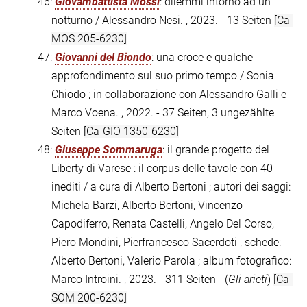
46:
Giovambattista Mossi
: dilemmi intorno ad un
notturno / Alessandro Nesi. , 2023. - 13 Seiten
[Ca-
MOS 205-6230]
47:
Giovanni del Biondo
: una croce e qualche
approfondimento sul suo primo tempo / Sonia
Chiodo ; in collaborazione con Alessandro Galli e
Marco Voena. , 2022. - 37 Seiten, 3 ungezählte
Seiten
[Ca-GIO 1350-6230]
48:
Giuseppe Sommaruga
: il grande progetto del
Liberty di Varese : il corpus delle tavole con 40
inediti / a cura di Alberto Bertoni ; autori dei saggi:
Michela Barzi, Alberto Bertoni, Vincenzo
Capodiferro, Renata Castelli, Angelo Del Corso,
Piero Mondini, Pierfrancesco Sacerdoti ; schede:
Alberto Bertoni, Valerio Parola ; album fotografico:
Marco Introini. , 2023. - 311 Seiten - (
Gli arieti
)
[Ca-
SOM 200-6230]