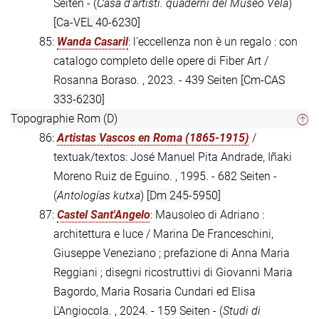
Seiten - (
Casa d'artisti. quaderni del Museo Vela
)
[Ca-VEL 40-6230]
85:
Wanda Casaril
: l'eccellenza non è un regalo : con
catalogo completo delle opere di Fiber Art /
Rosanna Boraso. , 2023. - 439 Seiten
[Cm-CAS
333-6230]
Topographie Rom (D)
86:
Artistas Vascos en Roma (1865-1915)
/
textuak/textos: José Manuel Pita Andrade, Iñaki
Moreno Ruiz de Eguino. , 1995. - 682 Seiten -
(
Antologías kutxa
)
[Dm 245-5950]
87:
Castel Sant'Angelo
: Mausoleo di Adriano :
architettura e luce / Marina De Franceschini,
Giuseppe Veneziano ; prefazione di Anna Maria
Reggiani ; disegni ricostruttivi di Giovanni Maria
Bagordo, Maria Rosaria Cundari ed Elisa
L'Angiocola. , 2024. - 159 Seiten - (
Studi di