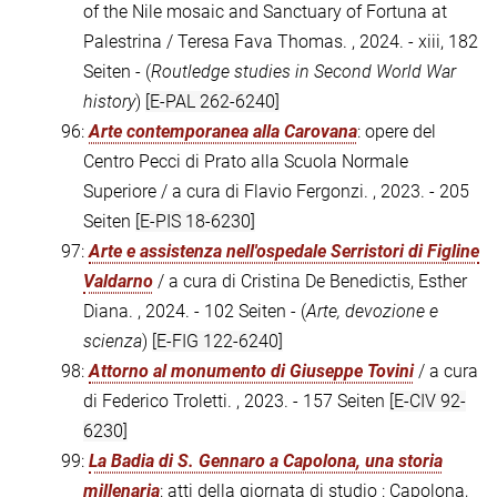
of the Nile mosaic and Sanctuary of Fortuna at
Palestrina / Teresa Fava Thomas. , 2024. - xiii, 182
Seiten - (
Routledge studies in Second World War
history
)
[E-PAL 262-6240]
96:
Arte contemporanea alla Carovana
: opere del
Centro Pecci di Prato alla Scuola Normale
Superiore / a cura di Flavio Fergonzi. , 2023. - 205
Seiten
[E-PIS 18-6230]
97:
Arte e assistenza nell'ospedale Serristori di Figline
Valdarno
/ a cura di Cristina De Benedictis, Esther
Diana. , 2024. - 102 Seiten - (
Arte, devozione e
scienza
)
[E-FIG 122-6240]
98:
Attorno al monumento di Giuseppe Tovini
/ a cura
di Federico Troletti. , 2023. - 157 Seiten
[E-CIV 92-
6230]
99:
La Badia di S. Gennaro a Capolona, una storia
millenaria
: atti della giornata di studio : Capolona,