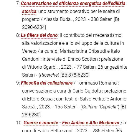
7:
Conservazione ed efficienza energetica dell'edilizia
storica
: uno strumento operativo per le scelte di
progetto / Alessia Buda. , 2023. - 388 Seiten
[Bt
2090-6234]
8:
La filiera del dono
: il contributo del mecenatismo
alla valorizzazione e allo sviluppo della cultura in
Veneto / a cura di Mariacristina Gribaudi e Italo
Candoni ; interviste di Enrico Scotton ; prefazione
di Vittorio Sgarbi. , 2023. - 77 Seiten, 26 ungezählte
Seiten - (
Ricerche
)
[Bb 378-6230]
9:
Filosofia del collezionare
/ Tommaso Romano ;
conversazione a cura di Carlo Guidotti ; prefazione
di Ettore Sessa ; con testi di Salvo Ferlito e Antonio
Saccà. , 2023. - 155 Seiten - (
Collana "Capitelli"
)
[Bt
28-6230]
10:
Guerre e monete
-
Evo Antico e Alto Medioevo
/ a
cura di Fabio Pettazzoni. , 2023. - 286 Seiten
[Bs