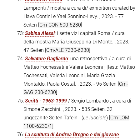
Lampronti / mostra a cura di/ exhibition curated by
Hava Contini e Yael Sonnino-Levy. , 2023. - 77
Seiten
[Cm-CON 600-6230]
73:
Sabina Alessi
: i sette vizi capitali Roma / cura
della mostra Maria Giuseppina Di Monte. , 2023. -
47 Seiten
[Cm-ALE 7330-6230]
74:
Salvatore Gagliardo
: una retrospettiva / a cura di
Matteo Fochessati e Valera Leoncini ; [testi: Matteo
Fochessati, Valeria Leoncini, Maria Grazia
Montaldo, Paola Costa]. , 2023. - 95 Seiten
[Cm-
GAG 230-6230]
75:
Scritti
-
1963-1999
/ Sergio Lombardo ; a cura di
Simone Zacchini. , 2023. - 535 Seiten, 32
ungezählte Seiten Tafeln - (
Le lucciole
)
[Cm-LOM
1100-6230/1]
76:
La scultura di Andrea Bregno e del giovane