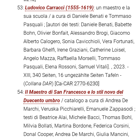
53:
Ludovico Carracci (1555-1619)
: un maestro e la
sua scuola / a cura di Daniele Benati e Tommaso
Pasquali ; [autori dei testi: Daniele Benati, Babette
Bohn, Olivier Bonfait, Alessandro Brogi, Giacomo
Alberto Calogero, Sonia Cavicchioli, Vera Fortunati,
Barbara Ghelfi, Irene Graziani, Catherine Loisel,
Angelo Mazza, Raffaella Morselli, Tommaso
Pasquali, Elena Rossoni, Samuel Vitali]. , 2023. -
XIII, 340 Seiten, 16 ungezählte Seiten Tafeln -
(
Collana DAR
)
[Ca-CAR 2770-6230]
54:
Il Maestro di San Francesco e lo stil novo del
Duecento umbro
/ catalogo a cura di Andrea De
Marchi, Veruska Picchiarelli, Emanuele Zappasodi ;
testi di Beatrice Alai, Michele Bacci, Thomas Bohl,
Milvia Bollati, Martina Bordone, Federica Corsini,
Donal Cooper, Andrea De Marchi, Giulia Mancini,