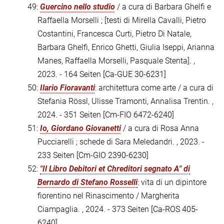
49:
Guercino nello studio
/ a cura di Barbara Ghelfi e
Raffaella Morselli ; [testi di Mirella Cavalli, Pietro
Costantini, Francesca Curti, Pietro Di Natale,
Barbara Ghelfi, Enrico Ghetti, Giulia Iseppi, Arianna
Manes, Raffaella Morselli, Pasquale Stenta]. ,
2023. - 164 Seiten
[Ca-GUE 30-6231]
50:
Ilario Fioravanti
: architettura come arte / a cura di
Stefania Rössl, Ulisse Tramonti, Annalisa Trentin. ,
2024. - 351 Seiten
[Cm-FIO 6472-6240]
51:
Io, Giordano Giovanetti
/ a cura di Rosa Anna
Pucciarelli ; schede di Sara Meledandri. , 2023. -
233 Seiten
[Cm-GIO 2390-6230]
52:
"Il Libro Debitori et Chreditori segnato A" di
Bernardo di Stefano Rosselli
: vita di un dipintore
fiorentino nel Rinascimento / Margherita
Ciampaglia. , 2024. - 373 Seiten
[Ca-ROS 405-
6240]