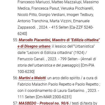
Francesco Mariucci, Matteo Mazzalupi, Massimo
Medica, Francesca Pasut, Veruska Picchiarelli,
Nicolò Pitto, Giorgio Verdiani, Imogen Tedbury,
Antonio Tranchina, Marta Vizzini, Emanuele
Zappasodi. , 2024. - 415 Seiten
[Ca-ZZF 5240-
6240]
55:
Marcello Piacentini, Maestro di "Edilizia cittadina"
e di Disegno urbano
: il lessico dell'"Urbanistica"
dalle "Lezioni di Edilizia cittadina" (1924) /
Ferruccio Canali. , 2023. - 799 Seiten - (
Annali di
storia dell'urbanistica e del paesaggio
)
[Cm-PIA
100-6230]
56:
Martini e Melotti
: un arco dello spirito / a cura di
Fabrizio Malachin Paolo Repetto e Paolo Repetto ;
con il coordinamento di Laura Garbarino. , 2023. -
111 Seiten
[Cm-MAR 2300-6231]
57:
MASBEDO - Protocol no. 90/6
/ testi di/texts by