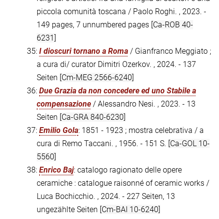
piccola comunità toscana / Paolo Roghi. , 2023. -
149 pages, 7 unnumbered pages
[Ca-ROB 40-
6231]
35:
I dioscuri tornano a Roma
/ Gianfranco Meggiato ;
a cura di/ curator Dimitri Ozerkov. , 2024. - 137
Seiten
[Cm-MEG 2566-6240]
36:
Due Grazia da non concedere ed uno Stabile a
compensazione
/ Alessandro Nesi. , 2023. - 13
Seiten
[Ca-GRA 840-6230]
37:
Emilio Gola
: 1851 - 1923 ; mostra celebrativa / a
cura di Remo Taccani. , 1956. - 151 S.
[Ca-GOL 10-
5560]
38:
Enrico Baj
: catalogo ragionato delle opere
ceramiche : catalogue raisonné of ceramic works /
Luca Bochicchio. , 2024. - 227 Seiten, 13
ungezählte Seiten
[Cm-BAI 10-6240]