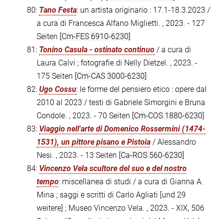
80:
Tano Festa
: un artista originario : 17.1-18.3.2023 /
a cura di Francesca Alfano Miglietti. , 2023. - 127
Seiten
[Cm-FES 6910-6230]
81:
Tonino Casula - ostinato continuo
/ a cura di
Laura Calvi ; fotografie di Nelly Dietzel. , 2023. -
175 Seiten
[Cm-CAS 3000-6230]
82:
Ugo Cossu
: le forme del pensiero etico : opere dal
2010 al 2023 / testi di Gabriele Simorgini e Bruna
Condole. , 2023. - 70 Seiten
[Cm-COS 1880-6230]
83:
Viaggio nell'arte di Domenico Rossermini (1474-
1531), un pittore pisano e Pistoia
/ Alessandro
Nesi. , 2023. - 13 Seiten
[Ca-ROS 560-6230]
84:
Vincenzo Vela scultore del suo e del nostro
tempo
: miscellanea di studi / a cura di Gianna A.
Mina ; saggi e scritti di Carlo Agliati [und 29
weitere] ; Museo Vincenzo Vela. , 2023. - XIX, 506