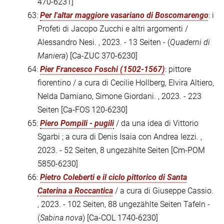
470-6231]
63:
Per l'altar maggiore vasariano di Boscomarengo
: i
Profeti di Jacopo Zucchi e altri argomenti /
Alessandro Nesi. , 2023. - 13 Seiten - (
Quaderni di
Maniera
)
[Ca-ZUC 370-6230]
64:
Pier Francesco Foschi (1502-1567)
: pittore
fiorentino / a cura di Cecilie Hollberg, Elvira Altiero,
Nelda Damiano, Simone Giordani. , 2023. - 223
Seiten
[Ca-FOS 120-6230]
65:
Piero Pompili - pugili
/ da una idea di Vittorio
Sgarbi ; a cura di Denis Isaia con Andrea Iezzi. ,
2023. - 52 Seiten, 8 ungezählte Seiten
[Cm-POM
5850-6230]
66:
Pietro Coleberti e il ciclo pittorico di Santa
Caterina a Roccantica
/ a cura di Giuseppe Cassio.
, 2023. - 102 Seiten, 88 ungezählte Seiten Tafeln -
(
Sabina nova
)
[Ca-COL 1740-6230]