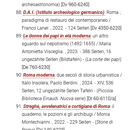
archeoastronomia
)
[Dv 960-6240]
88:
D.A.I. (Istituto archeologico germanico)
: Roma ;
paradigma di restauro del contemporaneo /
Franco Laner. , 2022. - 124 Seiten
[Dv 4350-6220]
89:
Le donne dei papi in età moderna
: un altro
sguardo sul nepotismo (1492-1655) / Maria
Antonietta Visceglia. , 2023. - 386 Seiten, 16
ungezählte Seiten (Bildtafeln) - (
La corte dei papi
)
[De 760-6230]
90:
Roma moderna
: due secoli di storia urbanistica /
Italo Insolera, Paolo Berdini. , 2024. - XIV, 536
Seiten, 12 ungezählte Seiten Tafeln - (
Piccola
Biblioteca Einaudi. Nuova serie
)
[Dr 60-6110/a]
91:
Streghe, avvelenatrici e cortigiane di Roma
: il
quaderno, le pozioni e gli archibugi / Monia
Montechiarini. , 2022. - 229 Seiten - (
Storie di
Roma
)
[De 140-6223]