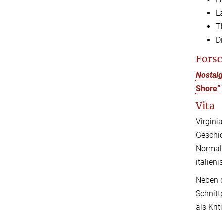
L
T
Di
Forsc
Nostalg
Shore” 
Vita
Virgini
Geschic
Normale
italien
Neben d
Schnitt
als Kri