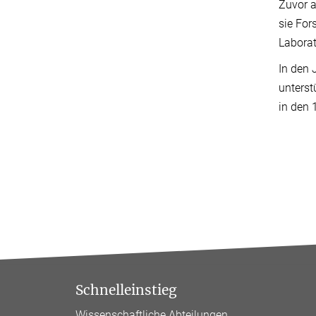
Zuvor a
sie For
Laborat
In den 
unterst
in den 
Schnelleinstieg
Wissenschaftliche Abteilungen