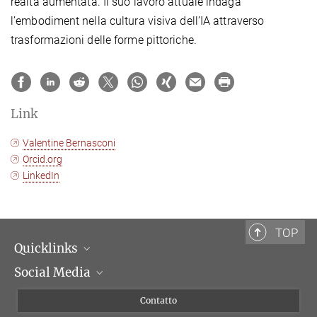
realtà aumentata.
Il suo lavoro attuale indaga
l’embodiment nella cultura visiva dell’IA attraverso
trasformazioni delle forme pittoriche.
Link
Valentine Bernasconi
Orcid.org
LinkedIn
TOP
Quicklinks
Social Media
Dipartimenti di ricerca
Persone
Facebook
Contatto