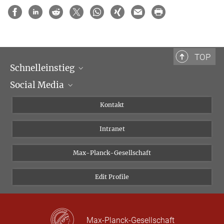
TOP
Schnelleinstieg
Social Media
Wissenschaftliche Abteilungen
Personen
Facebook
Kontakt
Forschungsprojekte A-Z
Instagram
Intranet
Bluesky
Twitter
Max-Planck-Gesellschaft
Vimeo
Edit Profile
Newsletter
Max-Planck-Gesellschaft