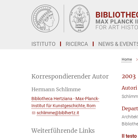
Main-
Content
ISTITUTO
RICERCA
NEWS & EVENT
Home
2003 
Korrespondierender Autor
Autori
Hermann Schlimme
Schlimm
Bibliotheca Hertziana - Max-Planck-
Institut für Kunstgeschichte, Rom
Depar
schlimme@biblhertz.it
Architek
Biblioth
Weiterführende Links
Il test