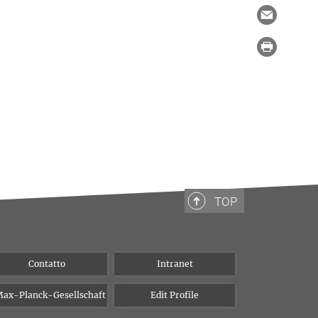
TOP
Contatto
Intranet
ax-Planck-Gesellschaft
Edit Profile