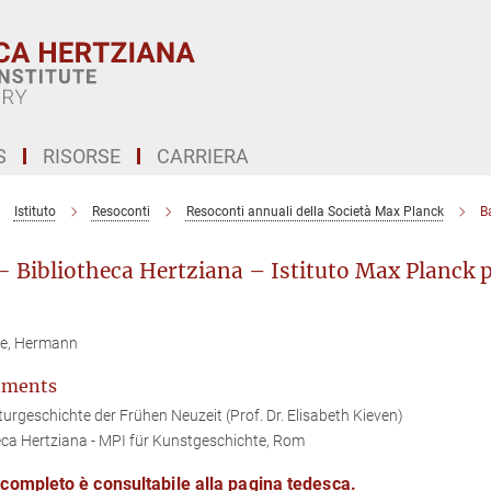
S
RISORSE
CARRIERA
Istituto
Resoconti
Resoconti annuali della Società Max Planck
B
- Bibliotheca Hertziana – Istituto Max Planck pe
e, Hermann
tments
turgeschichte der Frühen Neuzeit (Prof. Dr. Elisabeth Kieven)
eca Hertziana - MPI für Kunstgeschichte, Rom
o completo è consultabile alla pagina tedesca.