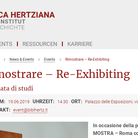
ENTS
RESSOURCEN
KARRIERE
News & Events
Events
Rimostrare – Re-Exhibiting
mostrare – Re-Exhibiting
ata di studi
M:
UHRZEIT:
ORT:
19.06.2019
14:30
Palazzo delle Esposizioni, 
AKT:
event@biblhertz.it
In occasione della 
MOSTRA – Roma con