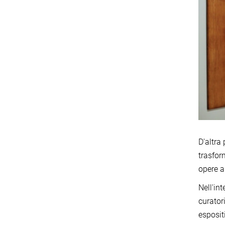
D'altra
trasfor
opere a
Nell'in
curator
esposit