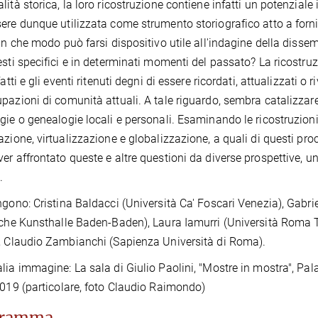
lità storica, la loro ricostruzione contiene infatti un potenziale 
ere dunque utilizzata come strumento storiografico atto a fornire
 In che modo può farsi dispositivo utile all'indagine della disse
esti specifici e in determinati momenti del passato? La ricostruzio
fatti e gli eventi ritenuti degni di essere ricordati, attualizzati o
pazioni di comunità attuali. A tale riguardo, sembra catalizzare 
gie o genealogie locali e personali. Esaminando le ricostruzioni 
azione, virtualizzazione e globalizzazione, a quali di questi pro
er affrontato queste e altre questioni da diverse prospettive, u
.
ngono: Cristina Baldacci (Università Ca' Foscari Venezia), Gabri
iche Kunsthalle Baden-Baden), Laura Iamurri (Università Roma Tr
, Claudio Zambianchi (Sapienza Università di Roma).
lia immagine: La sala di Giulio Paolini, "Mostre in mostra", P
2019 (particolare, foto Claudio Raimondo)