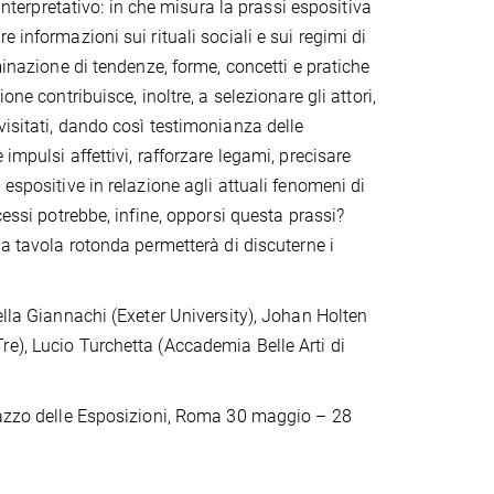
interpretativo: in che misura la prassi espositiva
 informazioni sui rituali sociali e sui regimi di
minazione di tendenze, forme, concetti e pratiche
ne contribuisce, inoltre, a selezionare gli attori,
 rivisitati, dando così testimonianza delle
impulsi affettivi, rafforzare legami, precisare
espositive in relazione agli attuali fenomeni di
cessi potrebbe, infine, opporsi questa prassi?
na tavola rotonda permetterà di discuterne i
ella Giannachi (Exeter University), Johan Holten
e), Lucio Turchetta (Accademia Belle Arti di
alazzo delle Esposizioni, Roma 30 maggio – 28