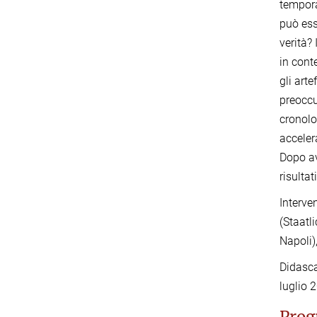
tempora
può ess
verità?
in cont
gli arte
preoccu
cronolo
acceler
Dopo av
risultati
Interve
(Staatl
Napoli)
Didasca
luglio 