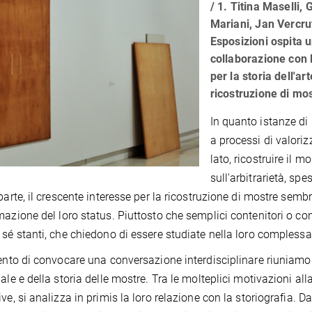
/ 1. Titina Maselli,
Mariani, Jan Vercru
Esposizioni ospita u
collaborazione con 
per la storia dell'ar
ricostruzione di mos
In quanto istanze di
a processi di valori
lato, ricostruire il 
sull'arbitrarietà, sp
 parte, il crescente interesse per la ricostruzione di mostre se
mazione del loro status. Piuttosto che semplici contenitori o c
 sé stanti, che chiedono di essere studiate nella loro complessa
tento di convocare una conversazione interdisciplinare riuniamo 
iale e della storia delle mostre. Tra le molteplici motivazioni all
ive, si analizza in primis la loro relazione con la storiografia. D