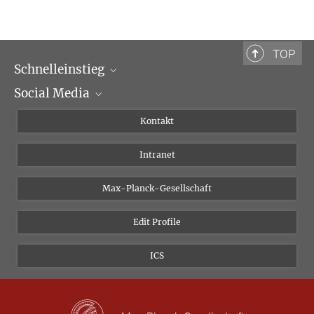
Programm (PDF)
TOP
Schnelleinstieg
Social Media
Wissenschaftliche Abteilungen
Personen
Facebook
Kontakt
Forschungsprojekte A-Z
Instagram
Intranet
Bluesky
Twitter
Max-Planck-Gesellschaft
Vimeo
Edit Profile
Newsletter
ICS