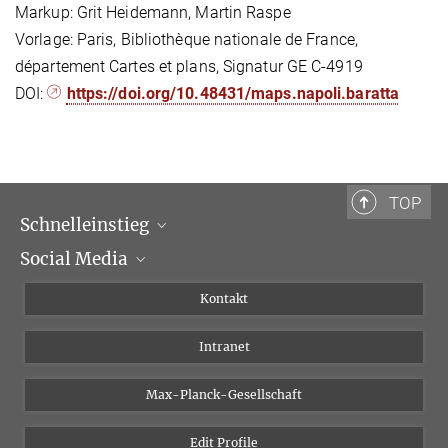
Markup: Grit Heidemann, Martin Raspe
Vorlage: Paris, Bibliothèque nationale de France,
département Cartes et plans, Signatur GE C-4919
DOI:
https://doi.org/10.48431/maps.napoli.baratta
TOP
Schnelleinstieg
Social Media
Wissenschaftliche Abteilungen
Personen
Facebook
Kontakt
Forschungsprojekte A-Z
Instagram
Intranet
Bluesky
Twitter
Max-Planck-Gesellschaft
Vimeo
Edit Profile