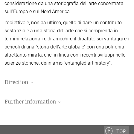
considerazione da una storiografia dell'arte concentrata
sull'Europa e sul Nord America.
L'obiettivo è, non da ultimo, quello di dare un contributo
sostanziale a una storia dell'arte che si comprenda in
termini relazionali e di arricchire il dibattito sui vantaggi e i
pericoli di una "storia dell'arte globale" con una polifonia
altrettanto mirata, che, in linea con i recenti sviluppi nelle
scienze storiche, definiamo "entangled art history".
Direction
Prof. Dr. Tanja Michalsky
Further information
Direttrice
+39 06 69993-228
Mostra: Exchanging Gazes. Between China and
michalsky@biblhertz.it
Europe 1669–1907
Univ.-Prof. Dr. Matthias Weiß
TOP