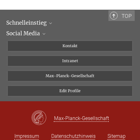
Postdoktorandin
giulia.simonini@biblhertz.it
TOP
Schnelleinstieg
Social Media
Wissenschaftliche Abteilungen
Personen
Facebook
Kontakt
Forschungsprojekte A-Z
Instagram
Intranet
Bluesky
Twitter
Max-Planck-Gesellschaft
Vimeo
Edit Profile
Newsletter
Max-Planck-Gesellschaft
Impressum
Datenschutzhinweis
Sitemap