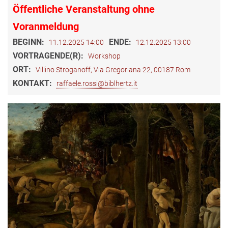
Öffentliche Veranstaltung ohne
Voranmeldung
BEGINN:
ENDE:
11.12.2025 14:00
12.12.2025 13:00
VORTRAGENDE(R):
Workshop
ORT:
Villino Stroganoff, Via Gregoriana 22, 00187 Rom
KONTAKT:
raffaele.rossi@biblhertz.it