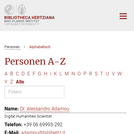
Hauptinhalt
Personen
Alphabetisch
Personen A-Z
A
B
C
D
E
F
G
H
I
K
L
M
N
O
P
R
S
T
U
V
W
Y
Z
Alle
Dr. Alessandro Adamou
Digital Humanities Scientist
+39 06 69993-292
adamou@biblhertz.it